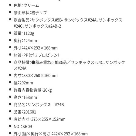
色相：クリーム
底面形状：格子リブ
嵌合製品：サンボックス#5B、サンボックス#24A、サンボックス
#24C、サンボックス#24B-2
質量：1120g
奥行：424mm
外寸：424×292×168mm
材質：PP（ポリプロピレン）
商品特徴：●積み重ね可能商品／サンボックス#24C、サンボック
ス#24A
内寸：380×260×160mm
幅：292mm
許容内容物質量：20kg
高さ：168mm
商品名：サンボックス #24B
品番：201601
有効内寸：375×255×152mm
NO.：SB09
外寸(幅×奥行×高さ)：424×292×168mm