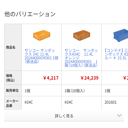
他のバリエーション
商品名
サンコー サンボッ
サンコー サンボッ
【コンテナ】 三
クス 24C 11.4L
クス#24C 11.4L
ンボックス #2
20244000OR301 1個
オレンジ
ルー ＊ 15.5L
（直送品）
20244000OR301 1
箱（10個入）（直送品）
価格
￥4,217
￥24,239
￥2
(税込)
1個
1箱（10個入）
1個
販売単位
メーカー
#24C
#24C
201601
品番
詳しく見る
オレンジ
オレンジ
ブルー
カラー
お申込番