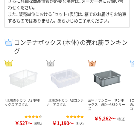
さらに詳細な商品情報が必要な場合は、メーカー等にお問い合
わせください。
また、販売単位における「セット」表記は、箱でのお届けをお約束
するものではありません。あらかじめご了承ください。
コンテナボックス（本体）の売れ筋ランキン
グ
「現場のチカラ」 ASNVボ
「現場のチカラ」ASコンテ
三甲／サンコー サンボ
【
ックス アスクル
ナ アスクル
ックス #60～#83シリー
の
ズ
コ
￥5,262～
（税込）
￥527～
￥1,190～
（税込）
（税込）