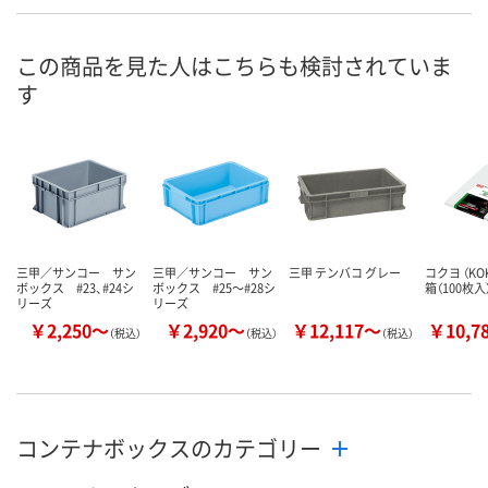
K918666
K884873
K884843
号
直送品
直送品
あり
在庫
この商品を見た人はこちらも検討されていま
す
8月21日（金）まで
8月21日（金）まで
8月7日（金）
お届け日
数量
数量
数量
カゴへ
カゴへ
カ
三甲／サンコー サン
三甲／サンコー サン
三甲 テンバコ グレー
コクヨ （KOK
ボックス #23、#24シ
ボックス #25～#28シ
箱（100枚入
リーズ
リーズ
￥2,250～
￥2,920～
￥12,117～
￥10,7
（税込）
（税込）
（税込）
コンテナボックスのカテゴリー