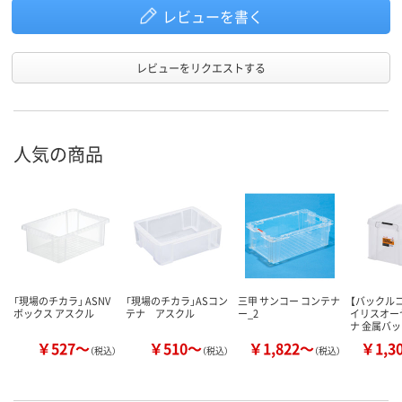
レビューを書く
レビューをリクエストする
人気の商品
「現場のチカラ」 ASNV
「現場のチカラ」ASコン
三甲 サンコー コンテナ
【バックル
ボックス アスクル
テナ アスクル
ー_2
イリスオー
ナ 金属バ
￥527～
￥510～
￥1,822～
￥1,3
（税込）
（税込）
（税込）