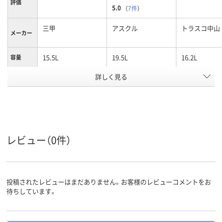
評価
5.0
（
7件
）
三甲
アスクル
トラスコ中山
メーカー
15.5L
19.5L
16.2L
容量
詳しく見る
ホワイト系
クリア（透明）系
カラーグ
ループ
アスクル
商品環境
95
スコア
レビュー（0件）
投稿されたレビューはまだありません。お客様のレビューコメントをお
待ちしています。