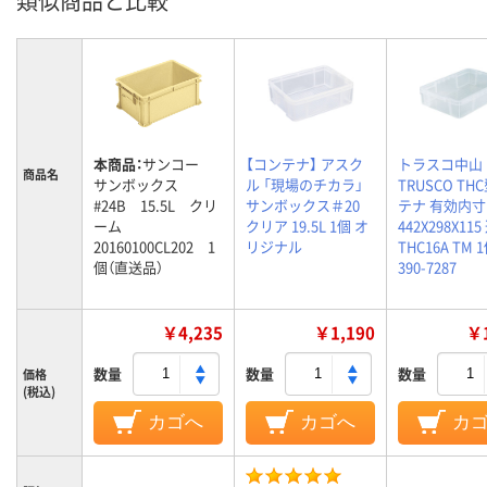
類似商品と比較
本商品：
サンコー
【コンテナ】 アスク
トラスコ中山
商品名
サンボックス
ル 「現場のチカラ」
TRUSCO TH
#24B 15.5L クリ
サンボックス＃20
テナ 有効内寸
ーム
クリア 19.5L 1個 オ
442X298X115
20160100CL202 1
リジナル
THC16A TM 
個（直送品）
390-7287
￥4,235
￥1,190
￥1
数量
数量
数量
価格
(税込)
カゴへ
カゴへ
カ