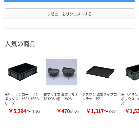
レビューをリクエストする
人気の商品
三甲／サンコー サン
蝶プラ工業 導電ザル S
アズワン 導電タイプコ
三甲／サン
ボックス #50～#56シ
783235 1個 1-2928-…
ンテナーPZ
ボックス #
リーズ
ズ
￥5,294～
￥470
￥1,317～
￥1,5
（税込）
（税込）
（税込）