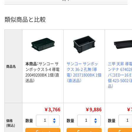
類似商品と比較
本商品：
サンコー サ
サンコー サンボッ
三甲 天昇 導
商品名
ンボックス 5-4 導電
クス 36-2 孔無（導
ンテナ 67402
20049200BK 1個（直
電） 20371800BK 1個
バコEDー16 ED
送品）
（直送品）
個 423-5002
品）
￥3,766
￥9,886
￥7
数量
数量
数量
価格
(税込)