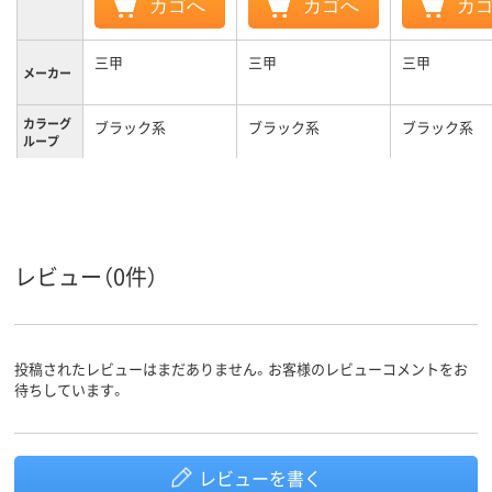
カゴへ
カゴへ
カ
三甲
三甲
三甲
メーカー
カラーグ
ブラック系
ブラック系
ブラック系
ループ
5.1L
36.4L
容量
レビュー（0件）
投稿されたレビューはまだありません。お客様のレビューコメントをお
待ちしています。
レビューを書く