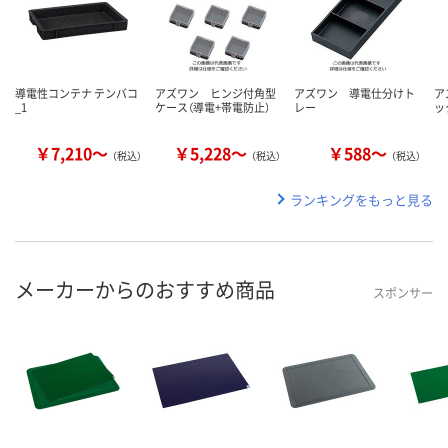
導電性コンテナ テンバコ
アズワン ヒンジ付角型
アズワン 導電仕分けト
ア
_1
ケース（導電+帯電防止）
レー
ッ
￥7,210～
￥5,228～
￥588～
（税込）
（税込）
（税込）
ランキングをもっと見る
メーカーからのおすすめ商品
スポンサー