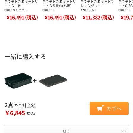
テラモト 粘着マットシ
テラモト 粘着マットシ
テラモト 粘着マットフ
テラモト
ートＧ 緑
ートＢＳ青（強粘着）
レーム グレー
ートG(6
600×900mm…
600×…
720×102…
600×…
¥16,491（税込）
¥16,491（税込）
¥11,382（税込）
¥19,
一緒に購入する
2点
の合計金額
カゴへ
￥6,845
（税込）
開く