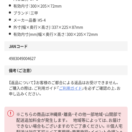
有効内寸：300×205×72mm
ブランド：三甲
メーカー品番：#5-4
外寸(幅×奥行×高さ)：337×225×87mm
有効内寸(mm)幅×奥行×高さ：300×205×72mm
JANコード
4983049004627
備考（ご注意）
【返品について】お客様のご都合による返品はお受けできません。
ご購入の際は、ご利用ガイド「
ご利用ガイド
」を必ずご確認の上、お
申し込みください。
※こちらの商品は沖縄県・離島・その他一部地域・山間部で
配送追加料金が発生します。 地域等によっては、お届け
できない場合もございますのでご了承ください。※個人宅
配送は対応不可※＜工事現場・商業施設・イベント会場＞へ