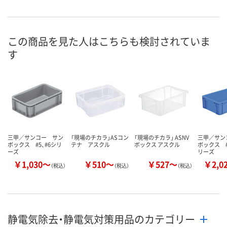
お申込番
N027797
N027798
N027587
号
直送品
直送品
直送品
在庫
この商品を見た人はこちらも検討されていま
す
8月25日（火）まで
8月25日（火）まで
8月25日（火）
お届け日
数量
数量
数量
カゴへ
カゴへ
カ
三甲／サンコー サン
「現場のチカラ」ASコン
「現場のチカラ」 ASNV
三甲／サン
ボックス #5、#6シリ
テナ アスクル
ボックス アスクル
ボックス #
ーズ
リーズ
￥1,030～
￥510～
￥527～
￥2,0
（税込）
（税込）
（税込）
静電気除去・静電気対策用品のカテゴリー