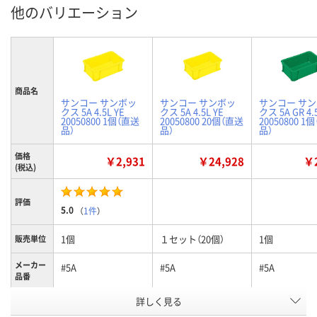
他のバリエーション
商品名
サンコー サンボッ
サンコー サンボッ
サンコー サ
クス 5A 4.5L YE
クス 5A 4.5L YE
クス 5A GR 4.
20050800 1個（直送
20050800 20個（直送
20050800 1
品）
品）
品）
価格
￥2,931
￥24,928
￥2
(税込)
評価
5.0
（
1件
）
1個
１セット（20個）
1個
販売単位
メーカー
#5A
#5A
#5A
品番
詳しく見る
イエロー
イエロー
グリーン
カラー