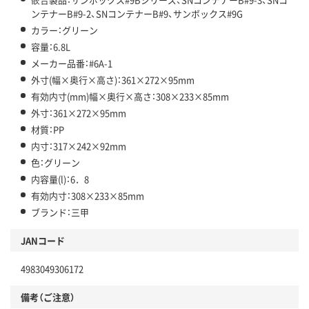
ンテナーB#9-2、SNコンテナーB#9、サンボックス#9G
カラー：グリーン
容量：6.8L
メーカー品番：#6A-1
外寸(幅×奥行×高さ)：361×272×95mm
有効内寸(mm)幅×奥行×高さ：308×233×85mm
外寸：361×272×95mm
材質：PP
内寸：317×242×92mm
色：グリーン
内容量(l)：6．8
有効内寸：308×233×85mm
ブランド：三甲
JANコード
4983049306172
備考（ご注意）