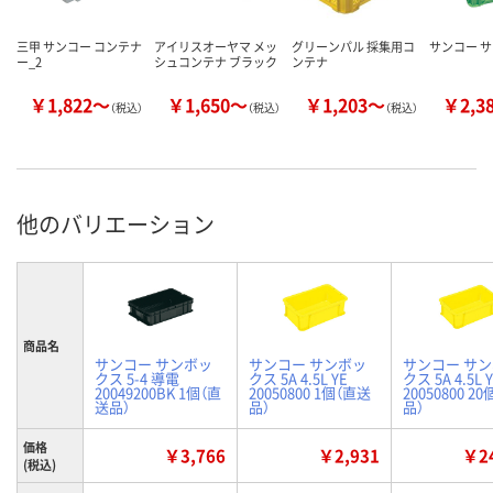
三甲 サンコー コンテナ
アイリスオーヤマ メッ
グリーンパル 採集用コ
サンコー サ
ー_2
シュコンテナ ブラック
ンテナ
￥1,822～
￥1,650～
￥1,203～
￥2,3
（税込）
（税込）
（税込）
他のバリエーション
商品名
サンコー サンボッ
サンコー サンボッ
サンコー サ
クス 5-4 導電
クス 5A 4.5L YE
クス 5A 4.5L 
20049200BK 1個（直
20050800 1個（直送
20050800 2
送品）
品）
品）
価格
￥3,766
￥2,931
￥24
(税込)