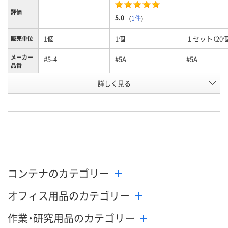
評価
5.0
（
1件
）
1個
1個
１セット（20個
販売単位
メーカー
#5-4
#5A
#5A
品番
詳しく見る
ブラック
イエロー
イエロー
カラー
お申込番
K918146
N027797
N027798
号
直送品
直送品
直送品
在庫
8月25日（火）まで
8月25日（火）まで
8月25日（火）
お届け日
コンテナのカテゴリー
数量
数量
数量
オフィス用品のカテゴリー
カゴへ
カゴへ
カ
作業・研究用品のカテゴリー