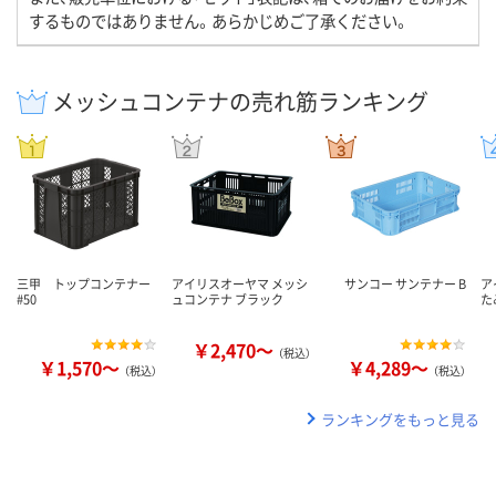
するものではありません。あらかじめご了承ください。
メッシュコンテナの売れ筋ランキング
三甲 トップコンテナー
アイリスオーヤマ メッシ
サンコー サンテナー B
ア
#50
ュコンテナ ブラック
た
￥2,470～
（税込）
￥1,570～
￥4,289～
（税込）
（税込）
ランキングをもっと見る