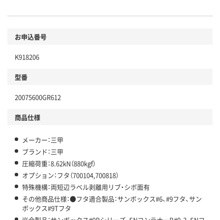
お申込番号
K918206
型番
20075600GR612
商品仕様
メーカー：三甲
ブランド：三甲
圧縮荷重：8.62kN（880kgf）
オプション：フタ（700104,700818）
特殊機構：両短辺ラベル剥離用リブ・シボ面有
その他商品仕様：●フタ適合製品：サンボックス#6、#9フタ、サン
ボックス#9Tフタ
嵌合製品：サンボックス#9Bシリーズ、SNコンテナーB#9-3、SNコ