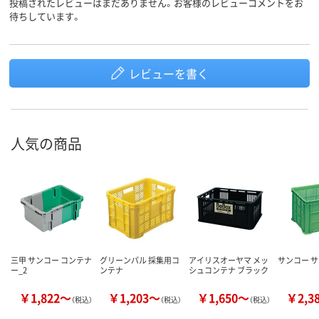
投稿されたレビューはまだありません。お客様のレビューコメントをお
待ちしています。
レビューを書く
人気の商品
三甲 サンコー コンテナ
グリーンパル 採集用コ
アイリスオーヤマ メッ
サンコー サ
ー_2
ンテナ
シュコンテナ ブラック
￥1,822～
￥1,203～
￥1,650～
￥2,3
（税込）
（税込）
（税込）