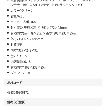
ンテナーB#9-2、SNコンテナーB#9、サンボックス#9G
カラー：グリーン
容量：6.8L
メーカー品番：#6A-1
外寸(幅×奥行×高さ)：361×272×95mm
有効内寸(mm)幅×奥行×高さ：308×233×85mm
外寸：361×272×95mm
材質：PP
内寸：317×242×92mm
色：グリーン
内容量(l)：6．8
有効内寸：308×233×85mm
ブランド：三甲
JANコード
4983049306172
備考（ご注意）