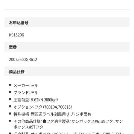
お申込番号
K918206
型番
20075600GR612
商品仕様
メーカー：三甲
ブランド：三甲
圧縮荷重：8.62kN（880kgf）
オプション：フタ（700104,700818）
特殊機構：両短辺ラベル剥離用リブ・シボ面有
その他商品仕様：●フタ適合製品：サンボックス#6、#9フタ、サン
ボックス#9Tフタ
嵌合製品：サンボックス#9Bシリーズ、SNコンテナーB#9-3、SNコ