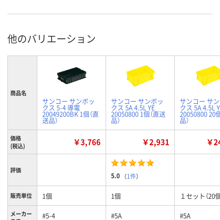
他のバリエーション
商品名
サンコー サンボッ
サンコー サンボッ
サンコー サ
クス 5-4 導電
クス 5A 4.5L YE
クス 5A 4.5L 
20049200BK 1個（直
20050800 1個（直送
20050800 2
送品）
品）
品）
価格
￥3,766
￥2,931
￥24
(税込)
評価
5.0
（
1件
）
1個
1個
１セット（20個
販売単位
メーカー
#5-4
#5A
#5A