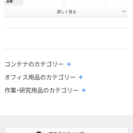
品番
詳しく見る
ブラック
イエロー
イエロー
カラー
お申込番
K918146
N027797
N027798
号
直送品
直送品
直送品
在庫
8月25日（火）まで
8月25日（火）まで
8月25日（火）
お届け日
コンテナのカテゴリー
数量
数量
数量
オフィス用品のカテゴリー
カゴへ
カゴへ
カ
作業・研究用品のカテゴリー