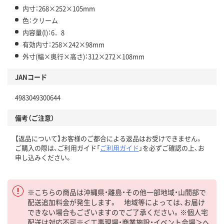
内寸：268×252×105mm
色：クリーム
内容量(l)：6．8
有効内寸：258×242×98mm
外寸(幅×奥行×高さ)：312×272×108mm
JANコード
4983049300644
備考（ご注意）
【返品について】お客様のご都合による返品はお受けできません。
ご購入の際は、ご利用ガイド「
ご利用ガイド
」を必ずご確認の上、お
申し込みください。
※こちらの商品は沖縄県・離島・その他一部地域・山間部で
配送追加料金が発生します。 地域等によっては、お届け
できない場合もございますのでご了承ください。※個人宅
配送は対応不可※＜工事現場・商業施設・イベント会場＞へ