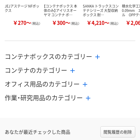
JEJアステージ NFボッ
【コンテナボックス 本
SANKA トラックスコン
積水化学工
クス
体のみ】アイリスオー
テナシリーズ 大型収納
0.09mm
ヤマ コンテナ ボ…
ボックス 耐…
ル OPP
￥270～
￥300～
￥4,210～
￥2,0
（税込）
（税込）
（税込）
コンテナボックスのカテゴリー
コンテナのカテゴリー
オフィス用品のカテゴリー
作業・研究用品のカテゴリー
あなたが最近チェックした商品
閲覧履歴の削除