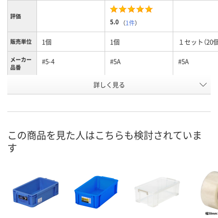
評価
5.0
（
1件
）
1個
1個
１セット（20個
販売単位
メーカー
#5-4
#5A
#5A
品番
詳しく見る
ブラック
イエロー
イエロー
カラー
お申込番
K918146
N027797
N027798
号
直送品
直送品
直送品
在庫
この商品を見た人はこちらも検討されていま
す
8月25日（火）まで
8月25日（火）まで
8月25日（火）
お届け日
数量
数量
数量
カゴへ
カゴへ
カ