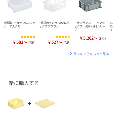
「現場のチカラ」ASコンテ
「現場のチカラ」 ASNVボ
三甲／サンコー サンボ
【
ナ アスクル
ックス アスクル
ックス #60～#83シリー
の
ズ
コ
￥5,262～
（税込）
￥583～
￥527～
（税込）
（税込）
ランキングをもっと見る
一緒に購入する