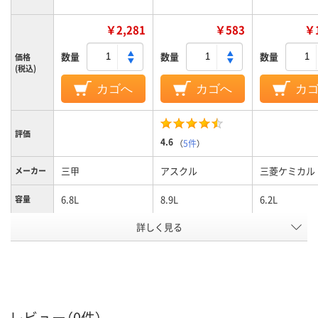
￥2,281
￥583
￥1
数量
数量
数量
価格
(税込)
カゴへ
カゴへ
カ
評価
4.6
（
5件
）
三甲
アスクル
三菱ケミカル
メーカー
6.8L
8.9L
6.2L
容量
詳しく見る
PP
ポリプロピレン
PP
材質
カラーグ
ホワイト系
クリア（透明）系
グレー系
ループ
アスクル
商品環境
95
スコア
レビュー（0件）