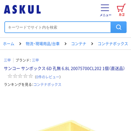
カゴ
メニュー
ホーム
物流・現場用品/台車
コンテナ
コンテナボックス
三甲
ブランド：
三甲
サンコー サンボックス 6D 孔無 6.8L 20075700CL202 1個（直送品）
（
0
件のレビュー
）
ランキングを見る：
コンテナボックス