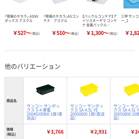
「現場のチカラ」 ASNV
「現場のチカラ」ASコン
【バックルコンテナ】ア
三甲 サンコ
ボックス アスクル
テナ アスクル
イリスオーヤマ コンテ
ー_2
ナ 金属バックル…
￥527～
￥510～
￥1,300～
￥1,8
（税込）
（税込）
（税込）
他のバリエーション
商品名
サンコー サンボッ
サンコー サンボッ
サンコー サ
クス 5-4 導電
クス 5A 4.5L YE
クス 5A 4.5L 
20049200BK 1個（直
20050800 1個（直送
20050800 2
送品）
品）
品）
価格
￥3,766
￥2,931
￥24
(税込)