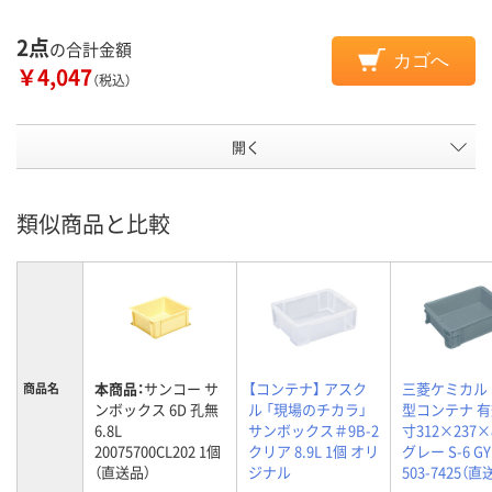
2点
の合計金額
カゴへ
￥4,047
（税込）
開く
類似商品と比較
本商品：
サンコー サ
【コンテナ】 アスク
三菱ケミカル 
商品名
ンボックス 6D 孔無
ル 「現場のチカラ」
型コンテナ 
6.8L
サンボックス＃9B-2
寸312×237
20075700CL202 1個
クリア 8.9L 1個 オリ
グレー S-6 GY
（直送品）
ジナル
503-7425（直