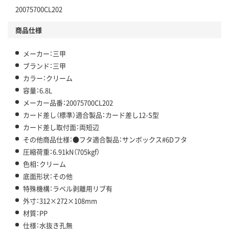
20075700CL202
商品仕様
メーカー：三甲
ブランド：三甲
カラー：クリーム
容量：6.8L
メーカー品番：20075700CL202
カード差し（標準）適合製品：カード差し12-S型
カード差し取付面：両短辺
その他商品仕様：●フタ適合製品：サンボックス#6Dフタ
圧縮荷重：6.91kN（705kgf）
色相：クリーム
底面形状：その他
特殊機構：ラベル剥離用リブ有
外寸：312×272×108mm
材質：PP
仕様：水抜き孔無