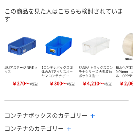
直送品
直送品
直送品
在庫
この商品を見た人はこちらも検討されていま
す
8月25日（火）まで
8月25日（火）まで
8月25日（火）
お届け日
数量
数量
数量
カゴへ
カゴへ
カ
JEJアステージ NFボッ
【コンテナボックス 本
SANKA トラックスコン
積水化学工
クス
体のみ】アイリスオー
テナシリーズ 大型収納
0.09mm
ヤマ コンテナ ボ…
ボックス 耐…
ル OPP
￥270～
￥300～
￥4,210～
￥2,0
（税込）
（税込）
（税込）
コンテナボックスのカテゴリー
コンテナのカテゴリー