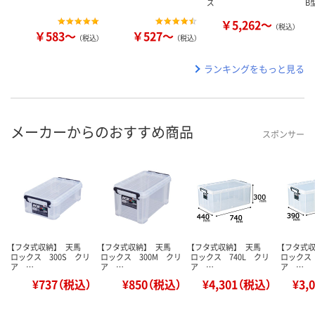
ズ
B
￥5,262～
（税込）
￥583～
￥527～
（税込）
（税込）
ランキングをもっと見る
メーカーからのおすすめ商品
スポンサー
【フタ式収納】 天馬
【フタ式収納】 天馬
【フタ式収納】 天馬
【フタ式
ロックス 300S クリ
ロックス 300M クリ
ロックス 740L クリ
ロックス 
ア …
ア …
ア …
ア …
¥737（税込）
¥850（税込）
¥4,301（税込）
¥3,