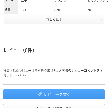
三甲
アスクル
DICプラスチ
メーカー
6.8L
8.9L
9L
容量
詳しく見る
PP
ポリプロピレン
PP
材質
カラーグ
ホワイト系
クリア（透明）系
ブルー系
ループ
アスクル
商品環境
95
スコア
レビュー（0件）
投稿されたレビューはまだありません。お客様のレビューコメントをお
待ちしています。
レビューを書く