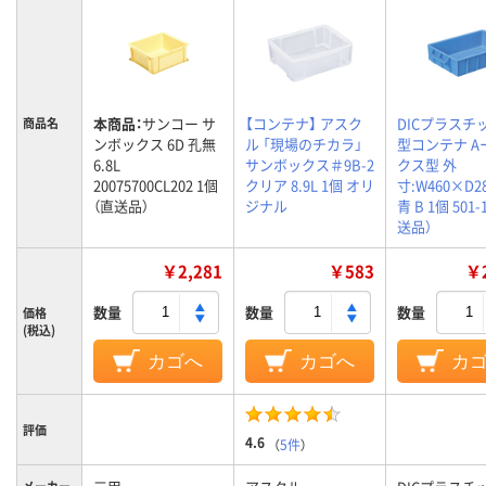
本商品：
サンコー サ
【コンテナ】 アスク
DICプラスチック
商品名
ンボックス 6D 孔無
ル 「現場のチカラ」
型コンテナ A
6.8L
サンボックス＃9B-2
クス型 外
20075700CL202 1個
クリア 8.9L 1個 オリ
寸:W460×D2
（直送品）
ジナル
青 B 1個 501-
送品）
￥2,281
￥583
￥2
数量
数量
数量
価格
(税込)
カゴへ
カゴへ
カ
評価
4.6
（
5件
）