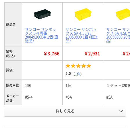
商品名
サンコー サンボッ
サンコー サンボッ
サンコー サ
クス 5-4 導電
クス 5A 4.5L YE
クス 5A 4.5L 
20049200BK 1個（直
20050800 1個（直送
20050800 2
送品）
品）
品）
価格
￥3,766
￥2,931
￥24
(税込)
評価
5.0
（
1件
）
1個
1個
１セット（20個
販売単位
メーカー
#5-4
#5A
#5A
品番
詳しく見る
ブラック
イエロー
イエロー
カラー
お申込番
K918146
N027797
N027798
号