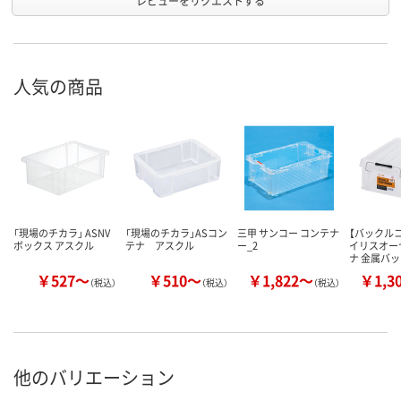
レビューをリクエストする
人気の商品
「現場のチカラ」 ASNV
「現場のチカラ」ASコン
三甲 サンコー コンテナ
【バックル
ボックス アスクル
テナ アスクル
ー_2
イリスオー
ナ 金属バ
￥527～
￥510～
￥1,822～
￥1,3
（税込）
（税込）
（税込）
他のバリエーション