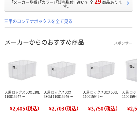
29
「メーカー品番」「カラー」「販売単位」 違いで 全
商品ありま
す。
三甲のコンテナボックスを全て見る
メーカーからのおすすめ商品
スポンサー
天馬 ロックスBOX 530L
天馬 ロックスBOX
天馬 ロックスBOX 660L
天馬 ロック
110015947 …
530M 110015946 …
110015949 …
11001594
¥2,405（税込）
¥2,703（税込）
¥3,750（税込）
¥2,