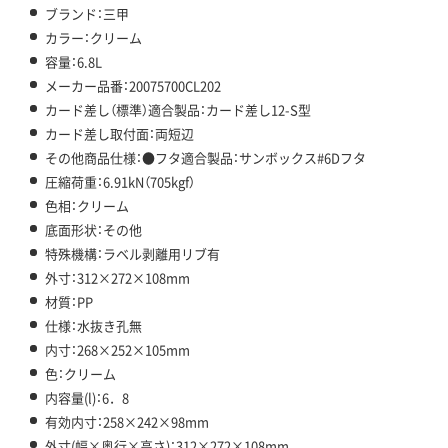
ブランド：三甲
カラー：クリーム
容量：6.8L
メーカー品番：20075700CL202
カード差し（標準）適合製品：カード差し12-S型
カード差し取付面：両短辺
その他商品仕様：●フタ適合製品：サンボックス#6Dフタ
圧縮荷重：6.91kN（705kgf）
色相：クリーム
底面形状：その他
特殊機構：ラベル剥離用リブ有
外寸：312×272×108mm
材質：PP
仕様：水抜き孔無
内寸：268×252×105mm
色：クリーム
内容量(l)：6．8
有効内寸：258×242×98mm
外寸(幅×奥行×高さ)：312×272×108mm