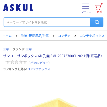
カゴ
メニュー
ホーム
物流・現場用品/台車
コンテナ
コンテナボックス
三甲
ブランド：
三甲
サンコー サンボックス 6D 孔無 6.8L 20075700CL202 1個（直送品）
（
0
件のレビュー
）
ランキングを見る：
コンテナボックス