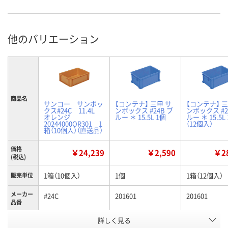
他のバリエーション
商品名
サンコー サンボッ
【コンテナ】 三甲 サ
【コンテナ】 三
クス#24C 11.4L
ンボックス #24B ブ
ンボックス #2
オレンジ
ルー ＊ 15.5L 1個
ルー ＊ 15.5L
20244000OR301 1
（12個入）
箱（10個入）（直送品）
価格
￥24,239
￥2,590
￥28
(税込)
1箱（10個入）
1個
1箱（12個入）
販売単位
メーカー
#24C
201601
201601
品番
詳しく見る
オレンジ
ブルー
ブルー
カラー