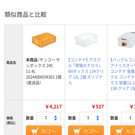
類似商品と比較
本商品：
サンコー サ
【コンテナ】 アスク
【バックルコ
商品名
ンボックス 24C
ル 「現場のチカラ」
アイリスオー
11.4L
NVボックス 13#クリ
コンテナ 金
20244000OR301 1個
ア 13L 1個 オリジナ
クル コンテ
（直送品）
ル
クス 容量12.1L
13R クリア 1
￥4,217
￥527
￥1
数量
数量
数量
価格
(税込)
カゴへ
カゴへ
カ