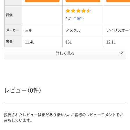
評価
4.7
（
10件
）
三甲
アスクル
アイリスオー
メーカー
11.4L
13L
12.1L
容量
詳しく見る
PP
ポリプロピレン
材質
オレンジ系
クリア(透明)系
クリア(透明・
カラーグ
ループ
系
アスクル
商品環境
55
レビュー（0件）
スコア
投稿されたレビューはまだありません。お客様のレビューコメントをお
待ちしています。