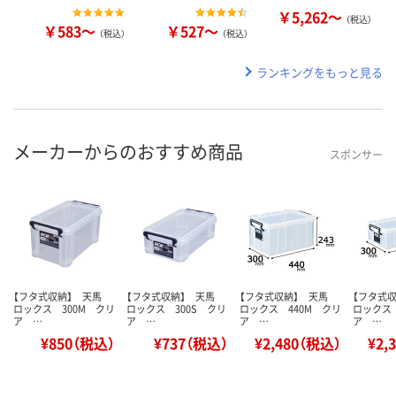
￥5,262～
（税込）
￥583～
￥527～
（税込）
（税込）
ランキングをもっと見る
メーカーからのおすすめ商品
スポンサー
【フタ式収納】 天馬
【フタ式収納】 天馬
【フタ式収納】 天馬
【フタ式
ロックス 300M クリ
ロックス 300S クリ
ロックス 440M クリ
ロックス 
ア …
ア …
ア …
ア …
¥850（税込）
¥737（税込）
¥2,480（税込）
¥2,