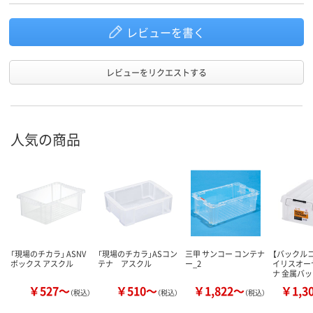
レビューを書く
レビューをリクエストする
人気の商品
「現場のチカラ」 ASNV
「現場のチカラ」ASコン
三甲 サンコー コンテナ
【バックル
ボックス アスクル
テナ アスクル
ー_2
イリスオー
ナ 金属バ
￥527～
￥510～
￥1,822～
￥1,3
（税込）
（税込）
（税込）