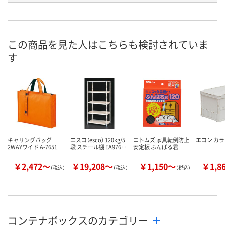
お申込番
K884873
K884843
P711420
号
直送品
あり
1点
在庫
この商品を見た人はこちらも検討されていま
す
8月25日（火）まで
8月11日（火）
8月11日（火）
お届け日
数量
数量
数量
カゴへ
カゴへ
カ
キャリングバッグ
エスコ（esco） 120kg/5
ニトムズ 家具転倒防止
エコン カ
2WAYワイド A-7651
段 スチール棚 EA976…
安定板 ふんばる君
￥2,472～
￥19,208～
￥1,150～
￥1,8
（税込）
（税込）
（税込）
コンテナボックスのカテゴリー