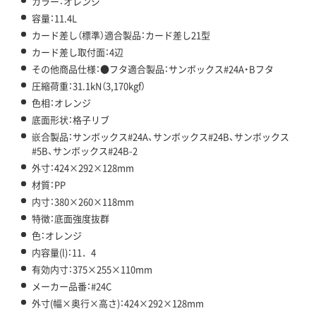
カラー：オレンジ
容量：11.4L
カード差し（標準）適合製品：カード差し21型
カード差し取付面：4辺
その他商品仕様：●フタ適合製品：サンボックス#24A・Bフタ
圧縮荷重：31.1kN（3,170kgf）
色相：オレンジ
底面形状：格子リブ
嵌合製品：サンボックス#24A、サンボックス#24B、サンボックス
#5B、サンボックス#24B-2
外寸：424×292×128mm
材質：PP
内寸：380×260×118mm
特徴：底面強度抜群
色：オレンジ
内容量(l)：11．4
有効内寸：375×255×110mm
メーカー品番：#24C
外寸(幅×奥行×高さ)：424×292×128mm