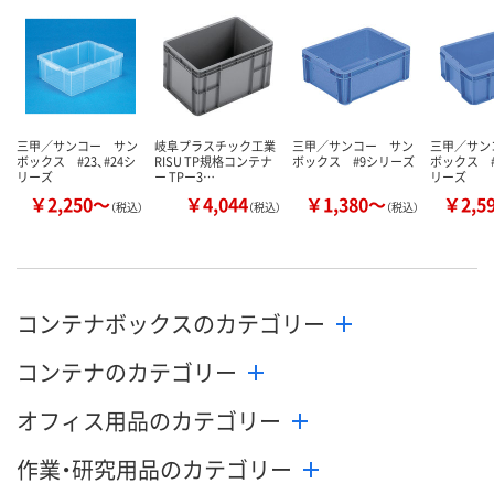
数量
数量
数量
カゴへ
カゴへ
カ
三甲／サンコー サン
岐阜プラスチック工業
三甲／サンコー サン
三甲／サン
ボックス #23、#24シ
RISU TP規格コンテナ
ボックス #9シリーズ
ボックス #
リーズ
ー TPー3…
リーズ
￥2,250～
￥4,044
￥1,380～
￥2,5
（税込）
（税込）
（税込）
コンテナボックスのカテゴリー
コンテナのカテゴリー
オフィス用品のカテゴリー
作業・研究用品のカテゴリー