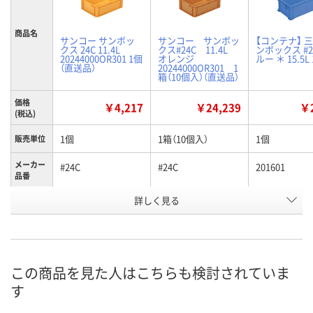
商品名
サンコー サンボッ
サンコー サンボッ
【コンテナ】 三
クス 24C 11.4L
クス#24C 11.4L
ンボックス #2
20244000OR301 1個
オレンジ
ルー ＊ 15.5L
（直送品）
20244000OR301 1
箱（10個入）（直送品）
価格
￥4,217
￥24,239
￥2
(税込)
1個
1箱（10個入）
1個
販売単位
メーカー
#24C
#24C
201601
品番
詳しく見る
オレンジ
オレンジ
ブルー
カラー
お申込番
K918666
K884873
K884843
号
直送品
直送品
あり
在庫
この商品を見た人はこちらも検討されていま
す
8月25日（火）まで
8月25日（火）まで
8月11日（火）
お届け日