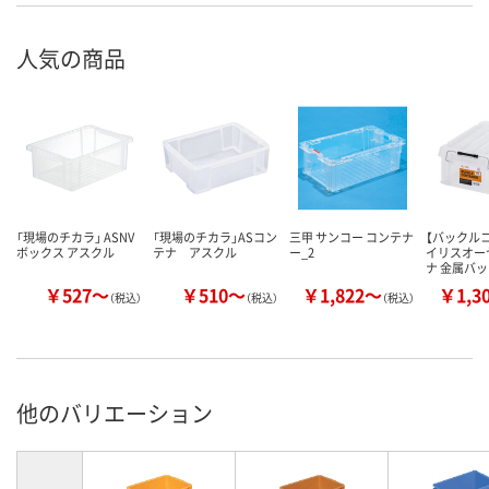
人気の商品
「現場のチカラ」 ASNV
「現場のチカラ」ASコン
三甲 サンコー コンテナ
【バックル
ボックス アスクル
テナ アスクル
ー_2
イリスオー
ナ 金属バ
￥527～
￥510～
￥1,822～
￥1,3
（税込）
（税込）
（税込）
他のバリエーション