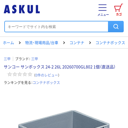
カゴ
メニュー
ホーム
物流・現場用品/台車
コンテナ
コンテナボックス
三甲
ブランド：
三甲
サンコー サンボックス 24-2 26L 20260700GL802 1個（直送品）
（
0
件のレビュー
）
ランキングを見る：
コンテナボックス