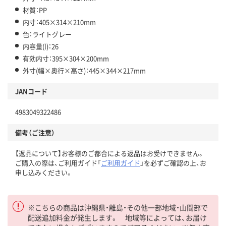
材質：PP
内寸：405×314×210mm
色：ライトグレー
内容量(l)：26
有効内寸：395×304×200mm
外寸(幅×奥行×高さ)：445×344×217mm
JANコード
4983049322486
備考（ご注意）
【返品について】お客様のご都合による返品はお受けできません。
ご購入の際は、ご利用ガイド「
ご利用ガイド
」を必ずご確認の上、お
申し込みください。
※こちらの商品は沖縄県・離島・その他一部地域・山間部で
配送追加料金が発生します。 地域等によっては、お届け