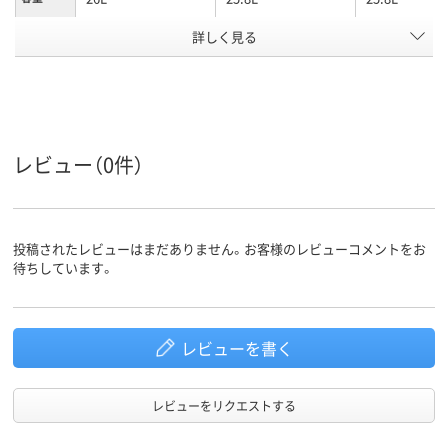
詳しく見る
PP
ポリプロピレン
ポリプロピレ
材質
カラーグ
グレー系
クリア（透明）系
ブルー系
ループ
アスクル
商品環境
95
スコア
レビュー（0件）
投稿されたレビューはまだありません。お客様のレビューコメントをお
待ちしています。
レビューを書く
レビューをリクエストする