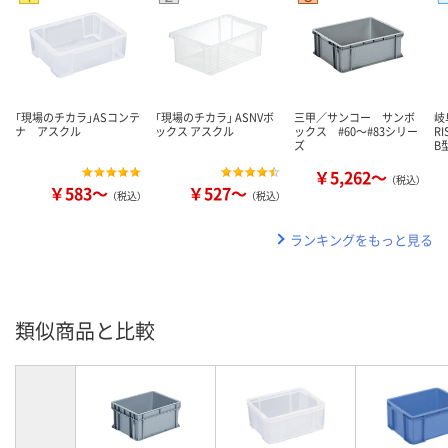
「現場のチカラ」ASコンテ
「現場のチカラ」 ASNVボ
三甲／サンコー サンボ
岐
ナ アスクル
ックス アスクル
ックス #60～#83シリー
R
ズ
B
￥5,262～
（税込）
￥583～
￥527～
（税込）
（税込）
ランキングをもっと見る
類似商品と比較