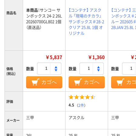
本商品：
サンコー サ
【コンテナ】 アスク
【コンテナ】 三
商品名
ンボックス 24-2 26L
ル 「現場のチカラ」
ンボックス♯2
20260700GL802 1個
サンボックス＃28-2
ルー 202605♯
（直送品）
クリア 25.8L 1個 オ
2BJAN 25.8L
リジナル
￥5,837
￥1,360
￥2
数量
数量
数量
価格
(税込)
カゴへ
カゴへ
カ
評価
4.5
（
2件
）
三甲
アスクル
三甲
メーカー
26L
25.8L
25.8L
容量