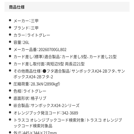
商品仕様
メーカー：三甲
ブランド：三甲
カラー：ライトグレー
容量：26L
メーカー品番：20260700GL802
カード差し（標準）適合製品：カード差し9型、カード差し21型
カード差し取付面：両短辺9型 両長辺21型
その他商品仕様：●フタ適合製品：サンボックス#24-2Bフタ、サン
ボックス#24-2Bフタ-2
圧縮荷重：28.3kN（2890kgf）
色相：ライトグレー
底面形状：格子リブ
嵌合製品：サンボックス#24-2シリーズ
オレンジブック発注コード：342-3689
トラスコ オレンジブックコード検索対象：トラスコ オレンジブ
ックコード検索対象品
外寸：445×344×217mm