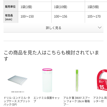
1袋(1個)
1袋(10個)
1袋(5個)
販売単位
有効長
100～150
100～156
105～170
(mm)
お申込番
詳しく見る
N245990
N261156
K960603
号
あり
あり
わずか
在庫
8月7日（金）
8月7日（金）
8月7日（金）
お届け日
この商品を見た人はこちらも検討されていま
す
数量
数量
数量
カゴへ
カゴへ
カ
ドリル・エンドミル・タ
エンドミル保護キャッ
アルタ 箸 3WAY スプー
アスクル 両
ップケース スプリット
プ
ン フォーク 18cm 箸箱
ッター付
パック（SP）
プ…