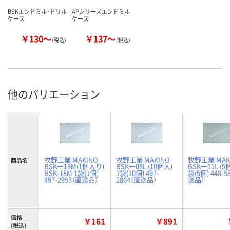
BSKエンドミル・ドリル
APシリーズエンドミル
ケース
ケース
￥130～
￥137～
（税込）
（税込）
他のバリエーション
牧野工業 MAKINO
牧野工業 MAKINO
牧野工業 MAK
商品名
BSKー18M(1個入り)
BSKー08L (10個入)
BSKー11L (5
BSK-18M 1袋(1個)
1袋(10個) 497-
袋(5個) 448-5
497-2953（直送品）
2864（直送品）
送品）
価格
￥161
￥891
(税込)