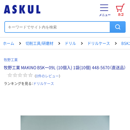
カゴ
メニュー
ホーム
切削工具/研磨材
ドリル
ドリルケース
BS
牧野工業
牧野工業 MAKINO BSKー09L (10個入) 1袋(10個) 448-5670（直送品）
（
0
件のレビュー
）
ランキングを見る：
ドリルケース