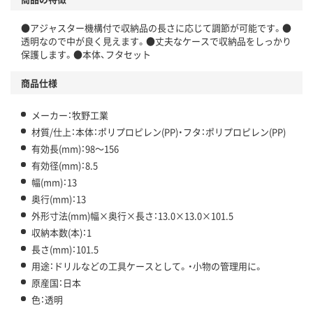
●アジャスター機構付で収納品の長さに応じて調節が可能です。●
透明なので中が良く見えます。●丈夫なケースで収納品をしっかり
保護します。●本体、フタセット
商品仕様
メーカー：牧野工業
材質/仕上：本体：ポリプロピレン(PP)・フタ：ポリプロピレン(PP)
有効長(mm)：98～156
有効径(mm)：8.5
幅(mm)：13
奥行(mm)：13
外形寸法(mm)幅×奥行×長さ：13.0×13.0×101.5
収納本数(本)：1
長さ(mm)：101.5
用途：ドリルなどの工具ケースとして。・小物の管理用に。
原産国：日本
色：透明