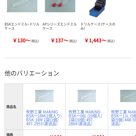
BSKエンドミル・ドリル
APシリーズエンドミル
ドリルケース（ケースの
ケース
ケース
み）
￥130～
￥137～
￥1,443～
（税込）
（税込）
（税込）
他のバリエーション
商品名
牧野工業 MAKINO
牧野工業 MAKINO
牧野工業 MAK
BSKー18M(1個入り)
BSKー08L (10個入)
BSKー11L (5
BSK-18M 1袋(1個)
1袋(10個) 497-
袋(5個) 448-5
497-2953（直送品）
2864（直送品）
送品）
価格