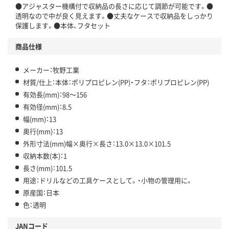
●アジャスター機構付で収納品の長さに応じて調節が可能です。●
透明なので中が良く見えます。●丈夫なケースで収納品をしっかり
保護します。●本体、フタセット
商品仕様
メーカー：牧野工業
材質/仕上：本体：ポリプロピレン(PP)・フタ：ポリプロピレン(PP)
有効長(mm)：98～156
有効径(mm)：8.5
幅(mm)：13
奥行(mm)：13
外形寸法(mm)幅×奥行×長さ：13.0×13.0×101.5
収納本数(本)：1
長さ(mm)：101.5
用途：ドリルなどの工具ケースとして。・小物の管理用に。
原産国：日本
色：透明
JANコード