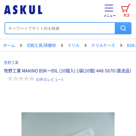
カゴ
メニュー
ホーム
切削工具/研磨材
ドリル
ドリルケース
BS
牧野工業
牧野工業 MAKINO BSKー09L (10個入) 1袋(10個) 448-5670（直送品）
（
0
件のレビュー
）