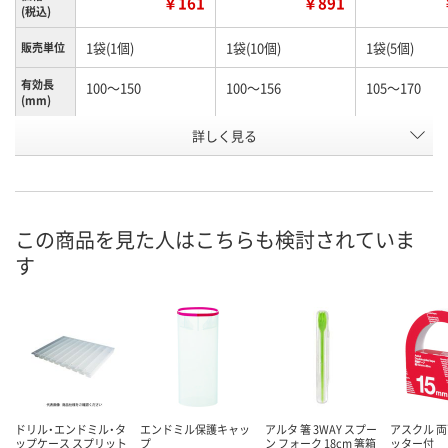
￥161
￥891
(税込)
1袋(1個)
1袋(10個)
1袋(5個)
販売単位
有効長
100～150
100～156
105～170
(mm)
お申込番
詳しく見る
N245990
N261156
K960603
号
あり
あり
わずか
在庫
8月12日（水）
8月12日（水）
8月12日（水）
お届け日
この商品を見た人はこちらも検討されていま
す
数量
数量
数量
カゴへ
カゴへ
カ
ドリル・エンドミル・タ
エンドミル保護キャッ
アルタ 箸 3WAY スプー
アスクル 両
ップケース スプリット
プ
ン フォーク 18cm 箸箱
ッター付