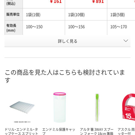
￥161
￥891
(税込)
1袋(1個)
1袋(10個)
1袋(5個)
販売単位
有効長
100～150
100～156
105～170
(mm)
お申込番
詳しく見る
N245990
N261156
K960603
号
あり
あり
わずか
在庫
8月12日（水）
8月12日（水）
8月12日（水）
お届け日
この商品を見た人はこちらも検討されていま
す
数量
数量
数量
カゴへ
カゴへ
カ
ドリル・エンドミル・タ
エンドミル保護キャッ
アルタ 箸 3WAY スプー
アスクル 両
ップケース スプリット
プ
ン フォーク 18cm 箸箱
ッター付