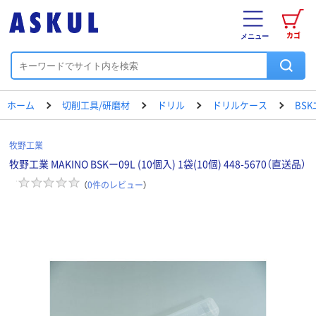
カゴ
メニュー
ホーム
切削工具/研磨材
ドリル
ドリルケース
BS
牧野工業
牧野工業 MAKINO BSKー09L (10個入) 1袋(10個) 448-5670（直送品）
（
0
件のレビュー
）