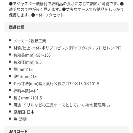
●アジャスター機構付で収納品の長さに応じて調節が可能です。●
透明なので中が良く見えます。●丈夫なケースで収納品をしっかり
保護します。●本体、フタセット
商品仕様
メーカー：牧野工業
材質/仕上：本体：ポリプロピレン(PP)・フタ：ポリプロピレン(PP)
有効長(mm)：98～156
有効径(mm)：8.5
幅(mm)：13
奥行(mm)：13
外形寸法(mm)幅×奥行×長さ：13.0×13.0×101.5
収納本数(本)：1
長さ(mm)：101.5
用途：ドリルなどの工具ケースとして。・小物の管理用に。
原産国：日本
色：透明
JANコード