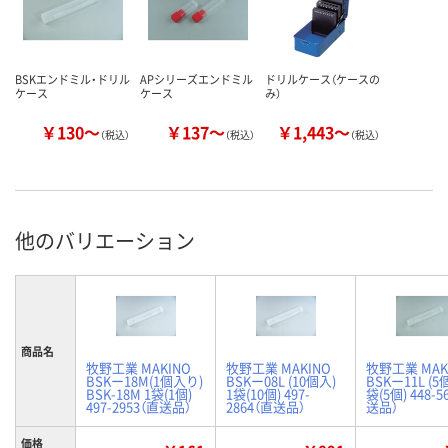
BSKエンドミル・ドリル
APシリーズエンドミル
ドリルケース（ケースの
ケース
ケース
み）
￥130～
￥137～
￥1,443～
（税込）
（税込）
（税込）
他のバリエーション
商品名
牧野工業 MAKINO
牧野工業 MAKINO
牧野工業 MAK
BSKー18M(1個入り)
BSKー08L (10個入)
BSKー11L (5
BSK-18M 1袋(1個)
1袋(10個) 497-
袋(5個) 448-5
497-2953（直送品）
2864（直送品）
送品）
価格