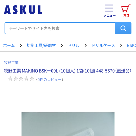
カゴ
メニュー
ホーム
切削工具/研磨材
ドリル
ドリルケース
BS
牧野工業
牧野工業 MAKINO BSKー09L (10個入) 1袋(10個) 448-5670（直送品）
（
0
件のレビュー
）