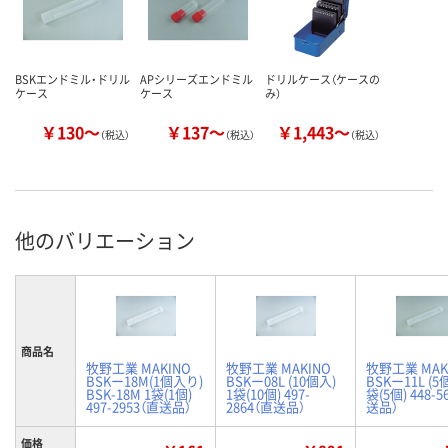
BSKエンドミル・ドリル
APシリーズエンドミル
ドリルケース（ケースの
ケース
ケース
み）
￥130～
￥137～
￥1,443～
（税込）
（税込）
（税込）
他のバリエーション
商品名
牧野工業 MAKINO
牧野工業 MAKINO
牧野工業 MAK
BSKー18M(1個入り)
BSKー08L (10個入)
BSKー11L (5
BSK-18M 1袋(1個)
1袋(10個) 497-
袋(5個) 448-5
497-2953（直送品）
2864（直送品）
送品）
価格