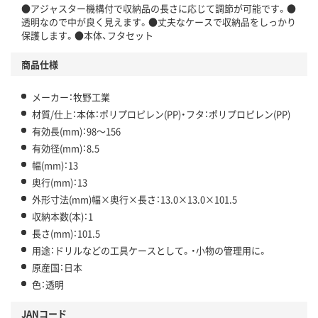
●アジャスター機構付で収納品の長さに応じて調節が可能です。●
透明なので中が良く見えます。●丈夫なケースで収納品をしっかり
保護します。●本体、フタセット
商品仕様
メーカー：牧野工業
材質/仕上：本体：ポリプロピレン(PP)・フタ：ポリプロピレン(PP)
有効長(mm)：98～156
有効径(mm)：8.5
幅(mm)：13
奥行(mm)：13
外形寸法(mm)幅×奥行×長さ：13.0×13.0×101.5
収納本数(本)：1
長さ(mm)：101.5
用途：ドリルなどの工具ケースとして。・小物の管理用に。
原産国：日本
色：透明
JANコード