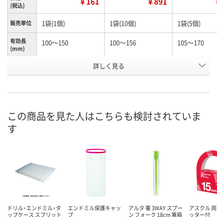
￥161
￥891
(税込)
1袋(1個)
1袋(10個)
1袋(5個)
販売単位
有効長
100～150
100～156
105～170
(mm)
お申込番
詳しく見る
N245990
N261156
K960603
号
あり
あり
わずか
在庫
8月12日（水）
8月12日（水）
8月12日（水）
お届け日
この商品を見た人はこちらも検討されていま
す
数量
数量
数量
カゴへ
カゴへ
カ
ドリル・エンドミル・タ
エンドミル保護キャッ
アルタ 箸 3WAY スプー
アスクル 両
ップケース スプリット
プ
ン フォーク 18cm 箸箱
ッター付