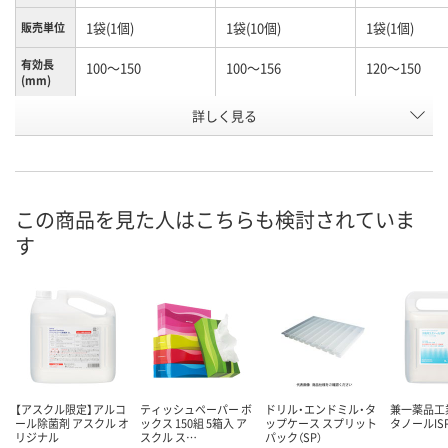
1袋(1個)
1袋(10個)
1袋(1個)
販売単位
有効長
100～150
100～156
120～150
(mm)
お申込番
詳しく見る
N245990
N261156
N261116
号
あり
あり
あり
在庫
8月10日（月）
8月10日（月）
8月10日（月）
お届け日
この商品を見た人はこちらも検討されていま
す
数量
数量
数量
カゴへ
カゴへ
カ
【アスクル限定】アルコ
ティッシュペーパー ボ
ドリル・エンドミル・タ
兼一薬品工
ール除菌剤 アスクル オ
ックス 150組 5箱入 ア
ップケース スプリット
タノールIS
リジナル
スクル ス…
パック（SP）