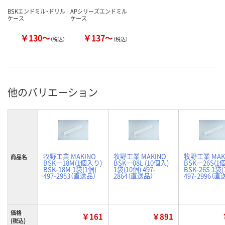
BSKエンドミル・ドリル
APシリーズエンドミル
ケース
ケース
￥130～
￥137～
（税込）
（税込）
他のバリエーション
牧野工業 MAKINO
牧野工業 MAKINO
牧野工業 MAK
商品名
BSKー18M(1個入り)
BSKー08L (10個入)
BSKー26S(1
BSK-18M 1袋(1個)
1袋(10個) 497-
BSK-26S 1袋(
497-2953（直送品）
2864（直送品）
497-2996（直
価格
￥161
￥891
(税込)