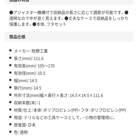
●アジャスター機構付で収納品の長さに応じて調節が可能です。●
透明なので中が良く見えます。●丈夫なケースで収納品をしっかり
保護します。●本体、フタセット
商品仕様
メーカー：牧野工業
長さ(mm)：111.6
有効長(mm)：105～170
有効径(mm)：10.5
幅(mm)：14.5
奥行(mm)：14.5
外形寸法(mm)幅×奥行×長さ：14.5×14.5×111.6
収納本数(本)：1
材質/仕上：本体：ポリプロピレン(PP)・フタ：ポリプロピレン(PP)
用途：ドリルなどの工具ケースとして。・小物の管理用に。
原産国：日本
色：透明