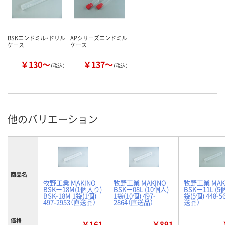
BSKエンドミル・ドリル
APシリーズエンドミル
ケース
ケース
￥130～
￥137～
（税込）
（税込）
他のバリエーション
商品名
牧野工業 MAKINO
牧野工業 MAKINO
牧野工業 MAK
BSKー18M(1個入り)
BSKー08L (10個入)
BSKー11L (5
BSK-18M 1袋(1個)
1袋(10個) 497-
袋(5個) 448-5
497-2953（直送品）
2864（直送品）
送品）
価格
￥161
￥891