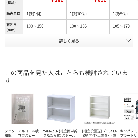
(税込)
1袋(1個)
1袋(10個)
1袋(5個)
販売単位
有効長
100～150
100～156
105～170
(mm)
お申込番
詳しく見る
N245990
N261156
K960603
号
あり
あり
わずか
在庫
8月12日（水）
8月12日（水）
8月12日（水）
お届け日
この商品を見た人はこちらも検討されていま
す
数量
数量
数量
カゴへ
カゴへ
カ
タニタ アルコール検
YAMAZEN【組立簡単折
【組立設置込】プラス L6
キングジム
知器用 マウスピー
りたたみ式】スチール
収納 本体（上置き・下置
プカートリ