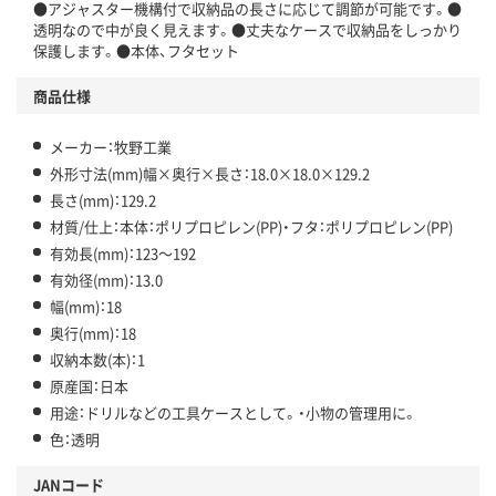
●アジャスター機構付で収納品の長さに応じて調節が可能です。●
透明なので中が良く見えます。●丈夫なケースで収納品をしっかり
保護します。●本体、フタセット
商品仕様
メーカー：牧野工業
外形寸法(mm)幅×奥行×長さ：18.0×18.0×129.2
長さ(mm)：129.2
材質/仕上：本体：ポリプロピレン(PP)・フタ：ポリプロピレン(PP)
有効長(mm)：123～192
有効径(mm)：13.0
幅(mm)：18
奥行(mm)：18
収納本数(本)：1
原産国：日本
用途：ドリルなどの工具ケースとして。・小物の管理用に。
色：透明
JANコード