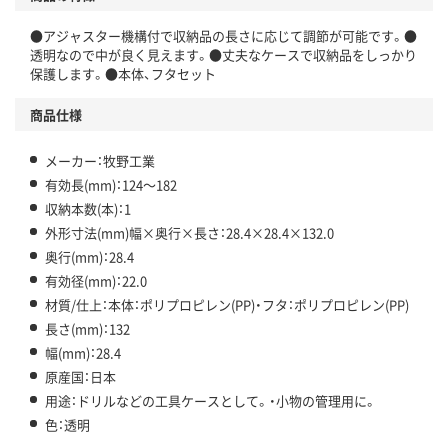
●アジャスター機構付で収納品の長さに応じて調節が可能です。●
透明なので中が良く見えます。●丈夫なケースで収納品をしっかり
保護します。●本体、フタセット
商品仕様
メーカー：牧野工業
有効長(mm)：124～182
収納本数(本)：1
外形寸法(mm)幅×奥行×長さ：28.4×28.4×132.0
奥行(mm)：28.4
有効径(mm)：22.0
材質/仕上：本体：ポリプロピレン(PP)・フタ：ポリプロピレン(PP)
長さ(mm)：132
幅(mm)：28.4
原産国：日本
用途：ドリルなどの工具ケースとして。・小物の管理用に。
色：透明