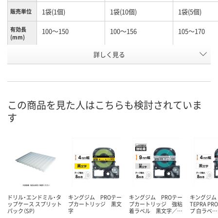
1袋(1個)
1袋(10個)
1袋(5個)
販売単位
有効長
100～150
100～156
105～170
(mm)
お申込番
詳しく見る
N245990
N261156
K960603
号
あり
あり
わずか
在庫
8月10日（月）
8月10日（月）
8月10日（月）
お届け日
この商品を見た人はこちらも検討されていま
す
数量
数量
数量
カゴへ
カゴへ
カ
ドリル・エンドミル・タ
キングジム PROテー
キングジム PROテー
キングジム
ップケース スプリット
プカートリッジ 黒文
プカートリッジ 強粘
TEPRA P
パック（SP）
字
着ラベル 黒文字／…
プ 白ラベ…