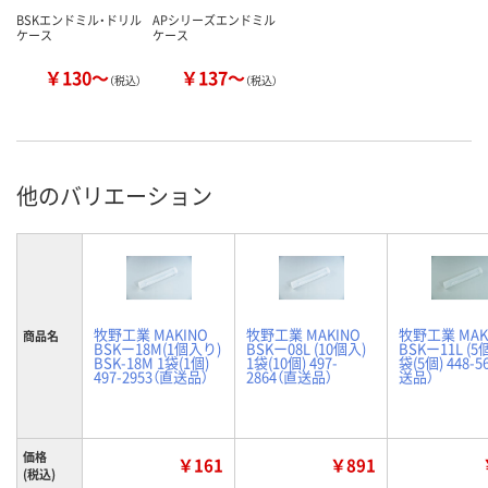
BSKエンドミル・ドリル
APシリーズエンドミル
ケース
ケース
￥130～
￥137～
（税込）
（税込）
他のバリエーション
牧野工業 MAKINO
牧野工業 MAKINO
牧野工業 MAK
商品名
BSKー18M(1個入り)
BSKー08L (10個入)
BSKー11L (5
BSK-18M 1袋(1個)
1袋(10個) 497-
袋(5個) 448-5
497-2953（直送品）
2864（直送品）
送品）
価格
￥161
￥891
(税込)