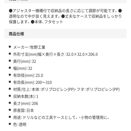
●アジャスター機構付で収納品の長さに応じて調節が可能です。●
透明なので中が良く見えます。●丈夫なケースで収納品をしっかり
保護します。●本体、フタセット
商品仕様
メーカー：牧野工業
外形寸法(mm)幅×奥行×長さ：32.0×32.0×206.0
奥行(mm)：32
幅(mm)：32
有効径(mm)：25.0
有効長(mm)：200～310
材質/仕上：本体：ポリプロピレン(PP)・フタ：ポリプロピレン(PP)
収納本数(本)：1
長さ(mm)：206
原産国：日本
用途：ドリルなどの工具ケースとして。・小物の管理用に。
色：透明