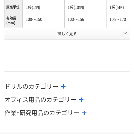
1袋(1個)
1袋(10個)
1袋(5個)
販売単位
有効長
100～150
100～156
105～170
(mm)
お申込番
詳しく見る
N245990
N261156
K960603
号
あり
あり
わずか
在庫
8月12日（水）
8月12日（水）
8月12日（水）
お届け日
数量
数量
数量
ドリルのカテゴリー
カゴへ
カゴへ
カ
オフィス用品のカテゴリー
作業・研究用品のカテゴリー