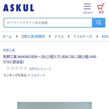
カゴ
メニュー
ホーム
切削工具/研磨材
ドリル
ドリルケース
BS
牧野工業
牧野工業 MAKINO BSKー26L(1個入り) BSK-26L 1袋(1個) 448-
5742（直送品）
（
0
件のレビュー
）
ランキングを見る：
ドリルケース