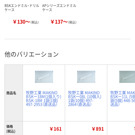
BSKエンドミル・ドリル
APシリーズエンドミル
ケース
ケース
￥130～
￥137～
（税込）
（税込）
他のバリエーション
牧野工業 MAKINO
牧野工業 MAKINO
牧野工業 MAK
商品名
BSKー18M(1個入り)
BSKー08L (10個入)
BSKー11L (5
BSK-18M 1袋(1個)
1袋(10個) 497-
袋(5個) 448-5
497-2953（直送品）
2864（直送品）
送品）
価格
￥161
￥891
(税込)