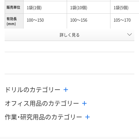
1袋(1個)
1袋(10個)
1袋(5個)
販売単位
有効長
100～150
100～156
105～170
(mm)
お申込番
詳しく見る
N245990
N261156
K960603
号
あり
あり
わずか
在庫
8月12日（水）
8月12日（水）
8月12日（水）
お届け日
数量
数量
数量
ドリルのカテゴリー
カゴへ
カゴへ
カ
オフィス用品のカテゴリー
作業・研究用品のカテゴリー