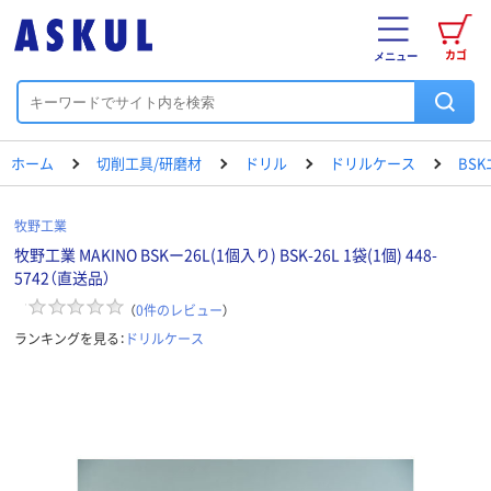
カゴ
メニュー
ホーム
切削工具/研磨材
ドリル
ドリルケース
BS
牧野工業
牧野工業 MAKINO BSKー26L(1個入り) BSK-26L 1袋(1個) 448-
5742（直送品）
（
0
件のレビュー
）
ランキングを見る：
ドリルケース