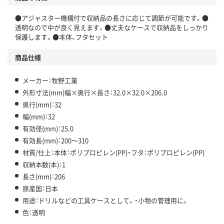
●アジャスター機構付で収納品の長さに応じて調節が可能です。●
透明なので中が良く見えます。●丈夫なケースで収納品をしっかり
保護します。●本体、フタセット
商品仕様
メーカー：牧野工業
外形寸法(mm)幅×奥行×長さ：32.0×32.0×206.0
奥行(mm)：32
幅(mm)：32
有効径(mm)：25.0
有効長(mm)：200～310
材質/仕上：本体：ポリプロピレン(PP)・フタ：ポリプロピレン(PP)
収納本数(本)：1
長さ(mm)：206
原産国：日本
用途：ドリルなどの工具ケースとして。・小物の管理用に。
色：透明