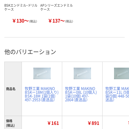
BSKエンドミル・ドリル
APシリーズエンドミル
ケース
ケース
￥130～
￥137～
（税込）
（税込）
他のバリエーション
牧野工業 MAKINO
牧野工業 MAKINO
牧野工業 MAK
商品名
BSKー18M(1個入り)
BSKー08L (10個入)
BSKー11L (5
BSK-18M 1袋(1個)
1袋(10個) 497-
袋(5個) 448-5
497-2953（直送品）
2864（直送品）
送品）
価格
￥161
￥891
(税込)