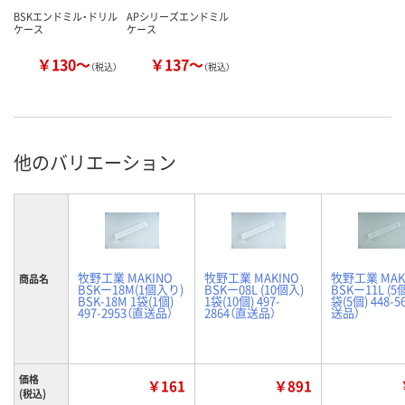
BSKエンドミル・ドリル
APシリーズエンドミル
ケース
ケース
￥130～
￥137～
（税込）
（税込）
他のバリエーション
牧野工業 MAKINO
牧野工業 MAKINO
牧野工業 MAK
商品名
BSKー18M(1個入り)
BSKー08L (10個入)
BSKー11L (5
BSK-18M 1袋(1個)
1袋(10個) 497-
袋(5個) 448-5
497-2953（直送品）
2864（直送品）
送品）
価格
￥161
￥891
(税込)