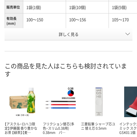
1袋(1個)
1袋(10個)
1袋(5個)
販売単位
有効長
100～150
100～156
105～170
(mm)
お申込番
詳しく見る
N245990
N261156
K960603
号
あり
あり
わずか
在庫
8月12日（水）
8月12日（水）
8月12日（水）
お届け日
この商品を見た人はこちらも検討されていま
す
数量
数量
数量
カゴへ
カゴへ
カ
【アスクル・ロハコ限
フリクション替芯(多
三菱鉛筆 シャープ芯ユ
インテック
定】伊藤園 香り豊かな
色・スリム0.38用)
ニ 替え芯 0.5mm
ミック ス
お茶 【緑茶】【麦…
0.38mm パ…
GSK01 1個