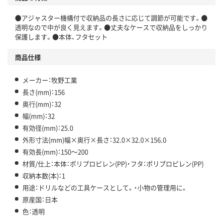
●アジャスター機構付で収納品の長さに応じて調節が可能です。●
透明なので中が良く見えます。●丈夫なケースで収納品をしっかり
保護します。●本体、フタセット
商品仕様
メーカー：牧野工業
長さ(mm)：156
奥行(mm)：32
幅(mm)：32
有効径(mm)：25.0
外形寸法(mm)幅×奥行×長さ：32.0×32.0×156.0
有効長(mm)：150～200
材質/仕上：本体：ポリプロピレン(PP)・フタ：ポリプロピレン(PP)
収納本数(本)：1
用途：ドリルなどの工具ケースとして。・小物の管理用に。
原産国：日本
色：透明