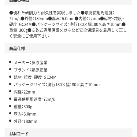
●優れた研削力と耐久性を実現しました●最高使用周速度：
72m/s●外径：180mm●厚み：6.0mm●内径：22mm●砥材・粒度・
硬度：GC24M●パッケージサイズ：奥行180×幅180×高さ10mm●
重量：300g●※乾式専用保護メガネなど安全保護具を着用して正し
く安全にご使用下さい
商品仕様
メーカー：藤原産業
ブランド：藤原産業
砥材･粒度･硬度：GC24M
パッケージサイズ：奥行180×幅180×高さ10mm
内径：22mm
最高使用周速度：72m/s
重量：300g
厚み：6.0mm
外径：180mm
JANコード