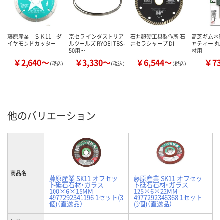
藤原産業 ＳＫ11 ダ
京セラ インダストリア
石井超硬工具製作所 石
高芝ギムネ
イヤモンドカッター
ルツールズ RYOBI TBS-
井セラシャープ DI
ヤティー 丸
50用…
材用
￥2,640～
￥3,330～
￥6,544～
￥7
（税込）
（税込）
（税込）
他のバリエーション
商品名
藤原産業 SK11 オフセッ
藤原産業 SK11 オフセッ
ト砥石石材・ガラス
ト砥石石材・ガラス
100×6×15MM
125×6×22MM
4977292341196 1セット(3
4977292346368 1セット
個)（直送品）
(3個)（直送品）