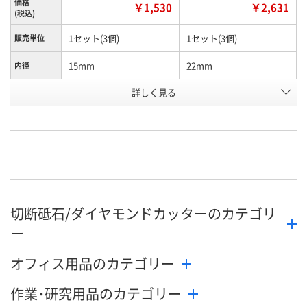
価格
￥1,530
￥2,631
(税込)
1セット(3個)
1セット(3個)
販売単位
15mm
22mm
内径
詳しく見る
奥行101×幅101×高さ
奥行125×幅125×高さ
パッケージ
サイズ
10mm
10mm
KA38754
E145560
お申込番号
あり
あり
在庫
8月26日（水）まで
8月26日（水）まで
お届け日
切断砥石/ダイヤモンドカッターのカテゴリ
数量
数量
ー
カゴへ
カゴへ
オフィス用品のカテゴリー
作業・研究用品のカテゴリー