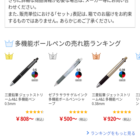
わせください。
また、販売単位における「セット」表記は、箱でのお届けをお約束
するものではありません。あらかじめご了承ください。
多機能ボールペンの売れ筋ランキング
三菱鉛筆 ジェットストリ
ゼブラ サラサ ゲルインク
三菱鉛筆 ジェットストリ
三
ーム4&1 多機能ペン
多機能ボールペン+シャ
ーム4&1 多機能ペン
リ
0.5mm
ープ
0.38mm
ン
￥808～
￥500～
￥920～
（税込）
（税込）
（税込）
ランキングをもっと見る