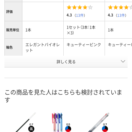
評価
4.3
4.3
（
13件
）
（
13件
）
1セット（3本：1本
1本
1本
販売単位
×3）
エレガントバイオレ
キューティーピンク
キューティー
軸色
ット
お申込番
詳しく見る
HH87875
544245
513982
号
あり
あり
あり
在庫
8月11日（火）
8月10日（月）
8月10日（月）
お届け日
この商品を見た人はこちらも検討されていま
す
数量
数量
数量
カゴへ
カゴへ
カ