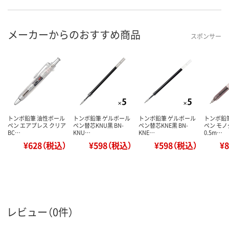
メーカーからのおすすめ商品
スポンサー
トンボ鉛筆 油性ボール
トンボ鉛筆 ゲルボール
トンボ鉛筆 ゲルボール
トンボ鉛
ペン エアプレス クリア
ペン替芯KNU黒 BN-
ペン替芯KNE黒 BN-
ペン モ
BC…
KNU…
KNE…
0.5m…
¥628（税込）
¥598（税込）
¥598（税込）
¥
レビュー（0件）