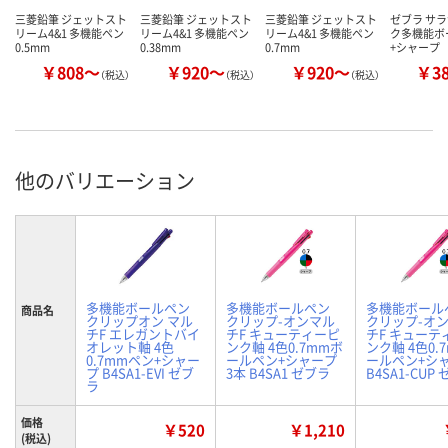
三菱鉛筆 ジェットスト
三菱鉛筆 ジェットスト
三菱鉛筆 ジェットスト
ゼブラ サラ
リーム4&1 多機能ペン
リーム4&1 多機能ペン
リーム4&1 多機能ペン
ク多機能ボ
0.5mm
0.38mm
0.7mm
+シャープ
￥808～
￥920～
￥920～
￥3
（税込）
（税込）
（税込）
他のバリエーション
多機能ボールペン
多機能ボールペン
多機能ボール
商品名
クリップオン マル
クリップ-オンマル
クリップ-オ
チF エレガントバイ
チF キューティーピ
チF キューテ
オレット軸 4色
ンク軸 4色0.7mmボ
ンク軸 4色0.
0.7mmペン+シャー
ールペン+シャープ
ールペン+シ
プ B4SA1-EVI ゼブ
3本 B4SA1 ゼブラ
B4SA1-CUP
ラ
価格
￥520
￥1,210
(税込)