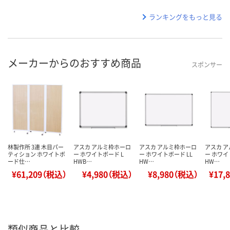
ランキングをもっと見る
メーカーからのおすすめ商品
スポンサー
林製作所 3連 木目パー
アスカ アルミ枠ホーロ
アスカ アルミ枠ホーロ
アスカ 
ティション ホワイトボ
ー ホワイトボード L
ー ホワイトボード LL
ー ホワイ
ード仕…
HWB…
HW…
HW…
¥61,209（税込）
¥4,980（税込）
¥8,980（税込）
¥17,
類似商品と比較