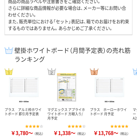
商品の商品ラベルや注意書きをご確認ください。
さらに詳細な商品情報が必要な場合は、メーカー等にお問い合
わせください。
また、販売単位における「セット」表記は、箱でのお届けをお約束
するものではありません。あらかじめご了承ください。
壁掛ホワイトボード（月間予定表）の売れ筋
ランキング
プラス アルミ枠ホワイ
マグエックス アプライホ
プラス ホーローホワイ
マ
トボード 罫引月予定表
ワイトボード 方眼入り/
トボード 月予定
ー
月予定
A
￥3,780～
￥1,338～
￥13,768～
（税込）
（税込）
（税込）