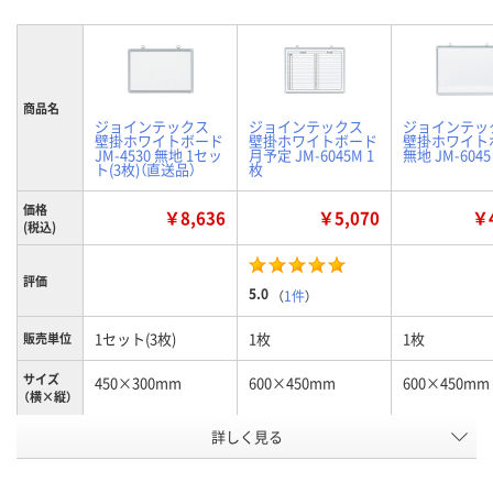
商品名
ジョインテックス
ジョインテックス
ジョインテッ
壁掛ホワイトボード
壁掛ホワイトボード
壁掛ホワイト
JM-4530 無地 1セッ
月予定 JM-6045M 1
無地 JM-6045
ト(3枚)（直送品）
枚
価格
￥8,636
￥5,070
￥4
(税込)
評価
5.0
（
1件
）
1セット(3枚)
1枚
1枚
販売単位
サイズ
450×300mm
600×450mm
600×450mm
（横×縦）
詳しく見る
無地（JM-4530）
月予定（JM-6045M）
無地（JM-6045
タイプ