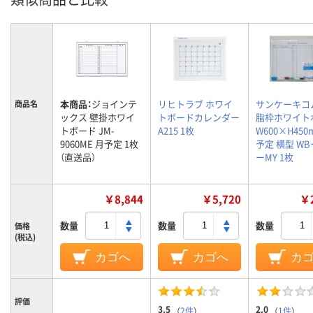
本商品：
ジョインテ
リヒトラブ ホワイ
サンケーキコ
商品名
ックス 壁掛ホワイ
トボードカレンダー
脂枠ホワイト
トボード JM-
A215 1枚
W600×H450
9060ME 月予定 1枚
予定 横型 WB
（直送品）
ーMY 1枚
￥8,844
￥5,720
￥2
数量
数量
数量
価格
(税込)
カゴへ
カゴへ
カ
評価
3.5
2.0
（
2件
）
（
1件
）