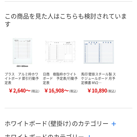
お申込番
KK93820
KK93825
KK93824
号
この商品を見た人はこちらも検討されていま
直送品
3点
4点
在庫
す
8月27日（木）まで
8月11日（火）
8月11日（火）
お届け日
数量
数量
数量
カゴへ
カゴへ
カ
プラス アルミ枠ホワ
日商 樹脂枠ホワイト
馬印 壁掛スチール製 ス
イトボード 罫引行動予
ボード 予定表/行動予
ケジュールボード 月予
定表
定表
定横書 MV2…
￥2,640～
￥16,908～
￥10,890
（税込）
（税込）
（税込）
ホワイトボード（壁掛け）のカテゴリー
ホワイトボードのカテゴリー