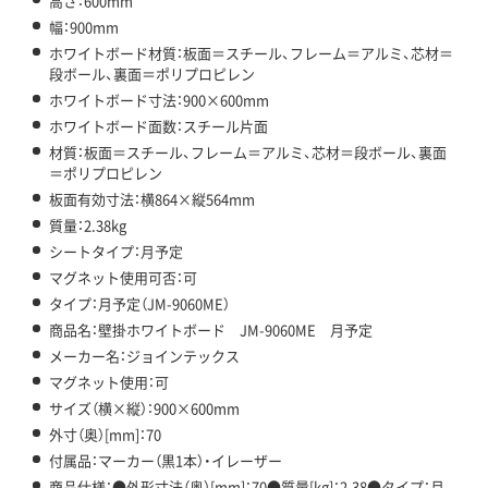
高さ：600mm
幅：900mm
ホワイトボード材質：板面＝スチール、フレーム＝アルミ、芯材＝
段ボール、裏面＝ポリプロピレン
ホワイトボード寸法：900×600mm
ホワイトボード面数：スチール片面
材質：板面＝スチール、フレーム＝アルミ、芯材＝段ボール、裏面
＝ポリプロピレン
板面有効寸法：横864×縦564mm
質量：2.38kg
シートタイプ：月予定
マグネット使用可否：可
タイプ：月予定（JM-9060ME）
商品名：壁掛ホワイトボード JM-9060ME 月予定
メーカー名：ジョインテックス
マグネット使用：可
サイズ（横×縦）：900×600mm
外寸（奥）[mm]：70
付属品：マーカー（黒1本）・イレーザー
商品仕様：●外形寸法（奥）[mm]：70●質量[kg]：2.38●タイプ：月