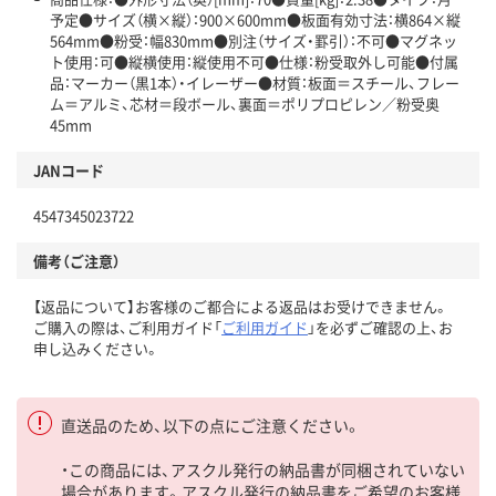
予定●サイズ（横×縦）：900×600mm●板面有効寸法：横864×縦
564mm●粉受：幅830mm●別注（サイズ・罫引）：不可●マグネッ
ト使用：可●縦横使用：縦使用不可●仕様：粉受取外し可能●付属
品：マーカー（黒1本）・イレーザー●材質：板面＝スチール、フレー
ム＝アルミ、芯材＝段ボール、裏面＝ポリプロピレン／粉受奥
45mm
JANコード
4547345023722
備考（ご注意）
【返品について】お客様のご都合による返品はお受けできません。
ご購入の際は、ご利用ガイド「
ご利用ガイド
」を必ずご確認の上、お
申し込みください。
直送品のため、以下の点にご注意ください。
・この商品には、アスクル発行の納品書が同梱されていない
場合があります。アスクル発行の納品書をご希望のお客様