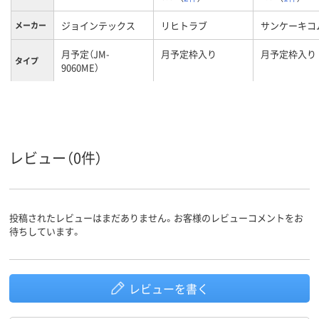
ジョインテックス
リヒトラブ
サンケーキコ
メーカー
月予定（JM-
月予定枠入り
月予定枠入り
タイプ
9060ME）
マグネッ
可
不可
ト使用
2.38kg
438g
778g
質量
レビュー（0件）
投稿されたレビューはまだありません。お客様のレビューコメントをお
待ちしています。
レビューを書く