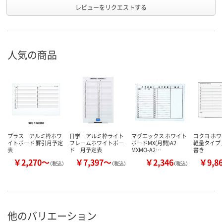
レビューをリクエストする
人気の商品
プラス アルミ枠ホワ
日学 アルミ枠ライト
マグエックス ホワイト
コクヨ ホ
イトボード 罫引月予定
フレームホワイトボー
ボードMX(月間)A2
軽量タイプ
表
ド 月予定表
MXMO-A2…
書き
￥2,270～
￥7,397～
￥2,346
￥9,8
（税込）
（税込）
（税込）
他のバリエーション