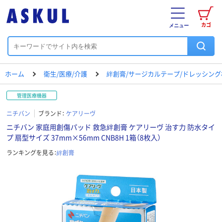
カゴ
メニュー
ホーム
衛生/医療/介護
絆創膏/サージカルテープ/ドレッシング
管理医療機器
ニチバン
ブランド：
ケアリーヴ
ニチバン 家庭用創傷パッド 救急絆創膏 ケアリーヴ 治す力 防水タイ
プ 扇型サイズ 37mm×56mm CNB8H 1箱（8枚入）
ランキングを見る：
絆創膏