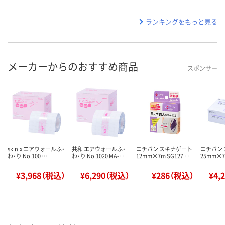
ランキングをもっと見る
メーカーからのおすすめ商品
スポンサー
skinix エアウォールふ・
共和 エアウォールふ・
ニチバン スキナゲート
ニチバン
わ・り No.100 …
わ・り No.1020 MA-…
12mm×7m SG127 …
25mm×7
¥3,968（税込）
¥6,290（税込）
¥286（税込）
¥4,