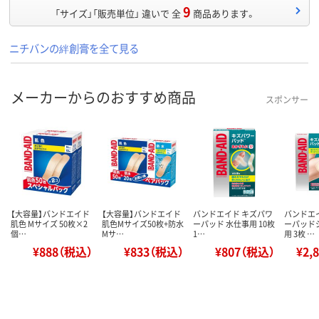
9
「サイズ」「販売単位」 違いで 全
商品あります。
ニチバンの絆創膏を全て見る
メーカーからのおすすめ商品
スポンサー
【大容量】バンドエイド
【大容量】バンドエイド
バンドエイド キズパワ
バンドエ
肌色 Mサイズ 50枚×2
肌色Mサイズ50枚+防水
ーパッド 水仕事用 10枚
ーパッド
個…
Mサ…
1…
用 3枚 …
¥888（税込）
¥833（税込）
¥807（税込）
¥2,