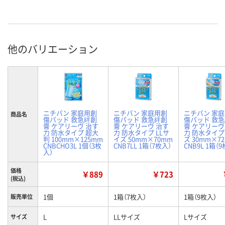
他のバリエーション
ニチバン 家庭用創
ニチバン 家庭用創
ニチバン 家
商品名
傷パッド 救急絆創
傷パッド 救急絆創
傷パッド 救
膏 ケアリーヴ 治す
膏 ケアリーヴ 治す
膏 ケアリーヴ
力 防水タイプ 超大
力 防水タイプ LLサ
力 防水タイプ
判 100mm×125mm
イズ 50mm×70mm
ズ 30mm×7
CNBCHO3L 1個（3枚
CNB7LL 1箱（7枚入）
CNB9L 1箱（
入）
価格
￥889
￥723
(税込)
1個
1箱（7枚入）
1箱（9枚入）
販売単位
L
LLサイズ
Lサイズ
サイズ