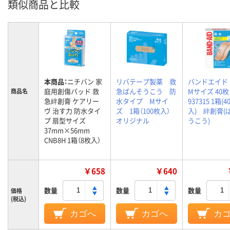
類似商品と比較
本商品：
ニチバン 家
リバテープ製薬 救
バンドエイド
庭用創傷パッド 救
急ばんそうこう 防
Mサイズ 40枚
商品名
急絆創膏 ケアリー
水タイプ Mサイ
937315 1箱(4
ヴ 治す力 防水タイ
ズ 1箱（100枚入）
入) 絆創膏(
プ 扇型サイズ
オリジナル
うこう)
37mm×56mm
CNB8H 1箱（8枚入）
￥658
￥640
数量
数量
数量
価格
(税込)
カゴへ
カゴへ
カ