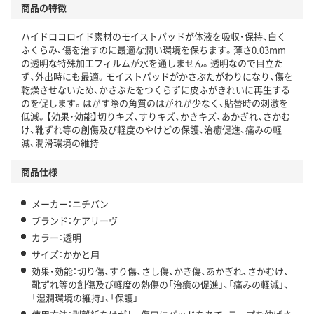
商品の特徴
ハイドロコロイド素材のモイストパッドが体液を吸収・保持、白く
ふくらみ、傷を治すのに最適な潤い環境を保ちます。薄さ0.03mm
の透明な特殊加工フィルムが水を通しません。透明なので目立た
ず、外出時にも最適。モイストパッドがかさぶたがわりになり、傷を
乾燥させないため、かさぶたをつくらずに皮ふがきれいに再生する
のを促します。はがす際の角質のはがれが少なく、貼替時の刺激を
低減。【効果・効能】切りキズ、すりキズ、かきキズ、あかぎれ、さかむ
け、靴ずれ等の創傷及び軽度のやけどの保護、治癒促進、痛みの軽
減、潤滑環境の維持
商品仕様
メーカー：ニチバン
ブランド：ケアリーヴ
カラー：透明
サイズ：かかと用
効果・効能：切り傷、すり傷、さし傷、かき傷、あかぎれ、さかむけ、
靴ずれ等の創傷及び軽度の熱傷の「治癒の促進」、「痛みの軽減」、
「湿潤環境の維持」、「保護」