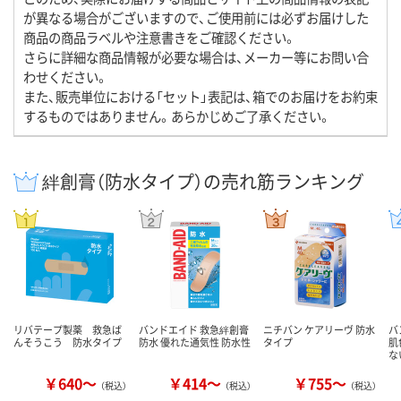
が異なる場合がございますので、ご使用前には必ずお届けした
商品の商品ラベルや注意書きをご確認ください。
さらに詳細な商品情報が必要な場合は、メーカー等にお問い合
わせください。
また、販売単位における「セット」表記は、箱でのお届けをお約束
するものではありません。あらかじめご了承ください。
絆創膏（防水タイプ）の売れ筋ランキング
リバテープ製薬 救急ば
バンドエイド 救急絆創膏
ニチバン ケアリーヴ 防水
バ
んそうこう 防水タイプ
防水 優れた通気性 防水性
タイプ
肌
な
￥640～
￥414～
￥755～
（税込）
（税込）
（税込）