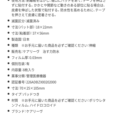
使用方法：剥離紙をはがし、傷口にパッドをあて、テープを伸ばさ
ずに貼付する。かかとや関節など動きのある部位に貼る場合は、
皮膚を伸ばした状態で貼付する。防水性を高めるために、テープ
を押さえて皮膚に密着させる。
滅菌区分：滅菌済み
寸法（パット部）：18×22mm
寸法（粘着部）：37×56mm
製造国：日本
種類 ※お手元に届いた商品を必ずご確認ください：伸縮
販売名：ケアリーヴ 治す力防水
フィルム厚：0.03mm
個別包装：有
内容量：8枚入り
薬事分類：管理医療機器
認証番号：226ADBZX00202000
寸法：70×25×105mm
タイプ：パッドつき
材質 ※お手元に届いた商品を必ずご確認ください：ポリウレタ
ンフィルム、ハイドロコロイド
ブランド：ケアリーヴ