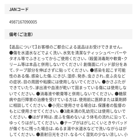
JANコード
4987167090005
備考（ご注意）
【返品について】お客様のご都合による返品はお受けできません。
●傷を水道水などでよく洗い、水気を清潔なティッシュペーパーや
タオル等でふきとってからご使用ください。（殺菌消毒剤や軟膏・ク
リーム等は本品と併用しないでください） 創傷面にパッド部分をあ
て、テープ部分を伸ばさずに貼ってください。●感染を起こす可能
性のある傷、感染した傷、にきび、湿疹、発赤、虫さされ、皮ふ炎など
の症状、目の周囲や粘膜には使用しないでください。●かさぶたが
できていたり、滲出液や血液が乾いて固まっている傷には使用しな
いでください。●消毒液や軟膏等と併用しないでください。●糖尿
病や血行障害の治療を受けている方は、使用前に医師または薬剤師
に相談してください。●小児に使用させる場合は、保護者の監督の
もとに使用させてください。●3歳未満の乳幼児には使用しないで
ください。●はがす時は、皮ふを傷めないよう体毛の流れに沿って、
ゆっくりはがしてください。●テープがはがしにくいときやパッド
が傷ぐちに残った場合は、ぬるま湯や水道水などで洗いながらはが
してください。●直射日光をさけ、なるべく湿気の少ない涼しい、小