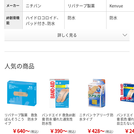
ニチバン
リバテープ製薬
Kenvue
メーカー
ハイドロコロイド、
防水
防水
絆創膏機
能
パッド付き、防水
詳しく見る
滅菌済
滅菌済
滅菌済
滅菌
アスクル
商品環境
40
スコア
人気の商品
リバテープ製薬 救急
バンドエイド 救急絆創
ニチバン ケアリーヴ 防
バンドエイ
ばんそうこう 防水タ
膏 防水 優れた通気性
水タイプ
膏 肌色 優
イプ
防水性
目立たない
￥640～
￥390～
￥428～
￥2
（税込）
（税込）
（税込）