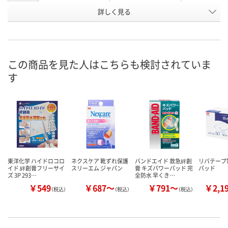
お申込番
詳しく見る
XP16093
2719977
2720305
号
4点
あり
あり
在庫
8月11日（火）
8月11日（火）
8月11日（火）
お届け日
この商品を見た人はこちらも検討されていま
す
数量
数量
数量
カゴへ
カゴへ
カ
東洋化学 ハイドロコロ
ネクスケア 靴ずれ保護
バンドエイド 救急絆創
リバテープ
イド 絆創膏フリーサイ
スリーエム ジャパン
膏 キズパワーパッド 完
パッド
ズ 3P 293…
全防水 早くき…
￥549
￥687～
￥791～
￥2,1
（税込）
（税込）
（税込）