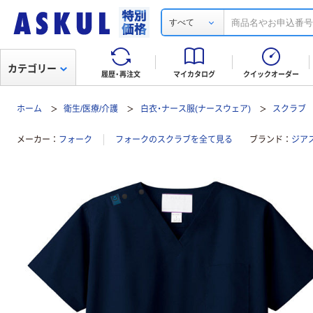
すべて
カテゴリー
履歴・再注文
マイカタログ
クイックオーダー
ホーム
衛生/医療/介護
白衣・ナース服(ナースウェア)
スクラブ
メーカー
フォーク
フォークのスクラブを全て見る
ブランド
ジア