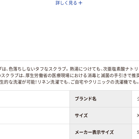
詳しく見る
ブは、色落ちしないタフなスクラブ。熱湯につけても、次亜塩素酸ナトリ
ラブポプリン（ポ
スクラブポプリン(ポ
ストレッチトロピカ
のスクラブは、厚生労働省の医療現場における消毒と滅菌の手引きで推
ステル65%、綿
リエステル65%･綿
ル(ポリエステル
生的な洗濯が可能！リネン洗濯でも、ご自宅やクリニックの洗濯機でも
）
35%)
100%)
ブランド名
サイズ
メーカー表示サイズ