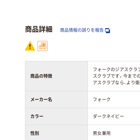
スクラブの着丈
63cm～65cm
スクラブの胸囲
95cm～100cm
商品詳細
商品情報の誤りを報告
スクラブの肩幅
39cm～42cm
スクラブの袖丈
～18cm
フォークのジアスクラ
素材
スク
商品の特徴
スクラブです。今まで
ポリエステル100%
リエ
アスクラブなら、より衛
35%
メーカー名
フォーク
アスクル商品環境
25
スコア
カラー
ダークネイビー
性別
男女兼用