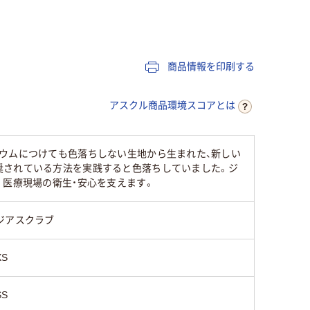
69cm～72cm
101cm～105cm
商品情報を印刷する
43cm～46cm
アスクル商品環境スコアとは
19cm～20cm
ウムにつけても色落ちしない生地から生まれた、新しい
ポリエステル95％
高機能ポプリン(ポリ
奨されている方法を実践すると色落ちしていました。ジ
ナイロン5％（制電糸
ポリエス
エステル100%)
。医療現場の衛生・安心を支えます。
入り）
ジアスクラブ
XS
SS