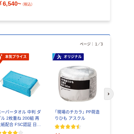
￥6,540~
（税込）
ページ：
1
／
3
本気プライス
オリジナル
期間限定価
次のスライド
ペーパータオル 中判 ダ
「現場のチカラ」 PP荷造
アスクル 
ル 2枚重ね 200組 再
りひも アスクル
クグローブ
生紙配合 FSC認証 日本
なし（パウ
製紙クレシア共同企画