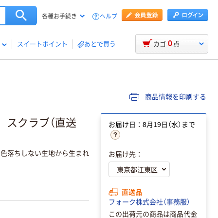
ヘルプ
各種お手続き
0
スイートポイント
あとで買う
カゴ
点
商品情報を印刷する
1枚 スクラブ（直送
お届け日：8月19日（水）まで
も色落ちしない生地から生まれ
お届け先：
直送品
フォーク株式会社（事務服）
この出荷元の商品は商品代金