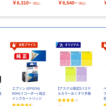
￥6,310~
￥6,540~
（税込）
（税込）
本気プライス
オリジナル
ル
エプソン (EPSON)
【アスクル限定】パステ
生
RDH(リコーダー) 純正
ルカラーおくすり手帳
ブ
インクカートリッジ