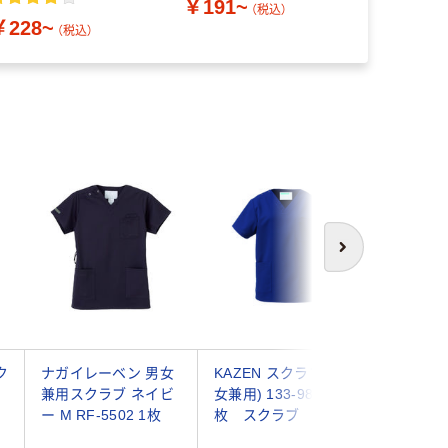
￥191~
（税込）
￥228~
￥298~
（税込）
次へ
ク
ナガイレーベン 男女
KAZEN スクラブ(男
フィード 
-
兼用スクラブ ネイビ
女兼用) 133-98 L 1
リースク
ー M RF-5502 1枚
枚 スクラブ
ポケット
用)FSC0