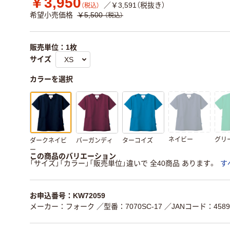
￥3,950
／￥3,591（税抜き）
（税込）
希望小売価格
￥5,500
（税込）
販売単位：1枚
サイズ
カラーを選択
ネイビー
グリ
ダークネイビ
バーガンディ
ターコイズ
ー
この商品のバリエーション
「サイズ」「カラー」「販売単位」違いで 全40商品 あります。
す
お申込番号：KW72059
メーカー：フォーク
／型番：7070SC-17
／JANコード：45894