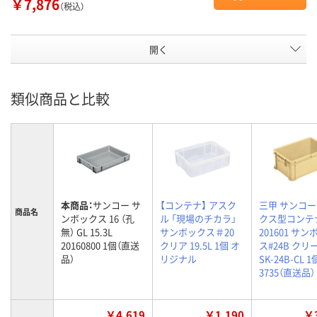
￥7,876
（税込）
開く
類似商品と比較
本商品：
サンコー サ
【コンテナ】 アスク
三甲 サンコー
商品名
ンボックス 16 （孔
ル 「現場のチカラ」
クス型コンテ
無） GL 15.3L
サンボックス＃20
201601 サ
20160800 1個（直送
クリア 19.5L 1個 オ
ス#24B クリ
品）
リジナル
SK-24B-CL 1個
3735（直送品）
￥4,619
￥1,190
￥3