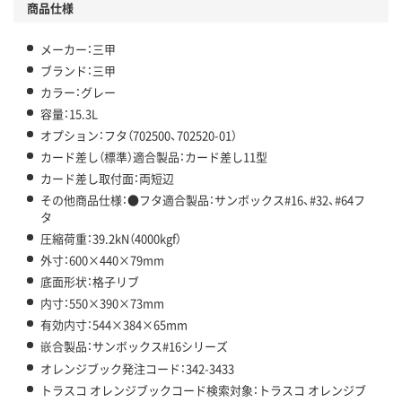
商品仕様
メーカー：三甲
ブランド：三甲
カラー：グレー
容量：15.3L
オプション：フタ（702500、702520-01）
カード差し（標準）適合製品：カード差し11型
カード差し取付面：両短辺
その他商品仕様：●フタ適合製品：サンボックス#16、#32、#64フ
タ
圧縮荷重：39.2kN（4000kgf）
外寸：600×440×79mm
底面形状：格子リブ
内寸：550×390×73mm
有効内寸：544×384×65mm
嵌合製品：サンボックス#16シリーズ
オレンジブック発注コード：342-3433
トラスコ オレンジブックコード検索対象：トラスコ オレンジブ