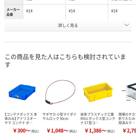
メーカー
#14
#14
#14
品番
詳しく見る
イエロー
ブルー
ブルー
カラー
お申込番
K918428
P242340
P243378
号
直送品
4点
入荷待ち
在庫
この商品を見た人はこちらも検討されていま
す
ご注文後、お
8月25日（火）まで
8月11日（火）
ついてご連絡
お届け日
ます
数量
数量
数量
カゴへ
カゴへ
カ
【コンテナボックス 本
サギサカ 小型マイダイ
岐阜プラスチック工業
現場のチカラ 
体のみ】アイリスオー
ヤルロック 90cm
RISU ボックス型コンテ
折りたたみ
ヤマ コンテナ ボ…
ナ ST型コ…
用済みク…
￥300～
￥1,048～
￥1,386～
￥2,7
（税込）
（税込）
（税込）