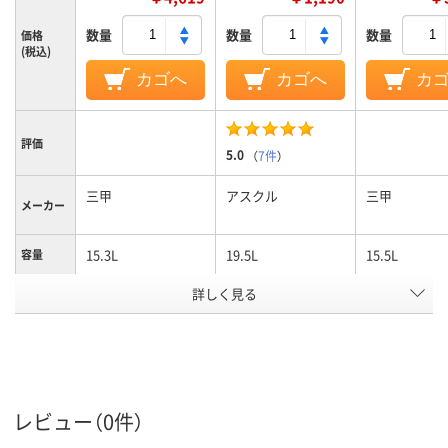
数量
数量
数量
価格
(税込)
カゴへ
カゴへ
カ
評価
5.0
（
7件
）
三甲
アスクル
三甲
メーカー
15.3L
19.5L
15.5L
容量
詳しく見る
PP
ポリプロピレン
PP
材質
グレー系
クリア（透明）系
ホワイト系
カラーグ
ループ
アスクル
商品環境
95
レビュー（0件）
スコア