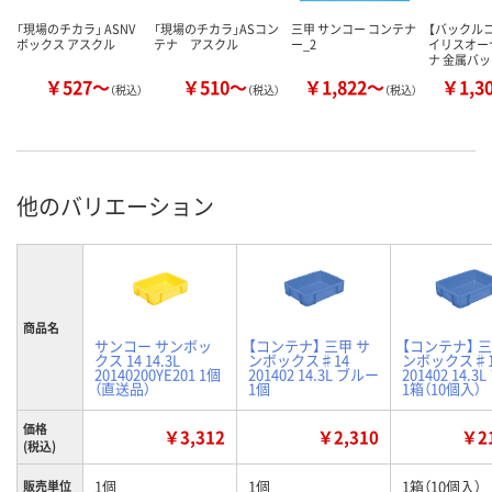
「現場のチカラ」 ASNV
「現場のチカラ」ASコン
三甲 サンコー コンテナ
【バックル
ボックス アスクル
テナ アスクル
ー_2
イリスオー
ナ 金属バ
￥527～
￥510～
￥1,822～
￥1,3
（税込）
（税込）
（税込）
他のバリエーション
商品名
サンコー サンボッ
【コンテナ】 三甲 サ
【コンテナ】 三
クス 14 14.3L
ンボックス♯14
ンボックス♯1
20140200YE201 1個
201402 14.3L ブルー
201402 14.3
（直送品）
1個
1箱（10個入）
価格
￥3,312
￥2,310
￥21
(税込)
1個
1個
1箱（10個入）
販売単位