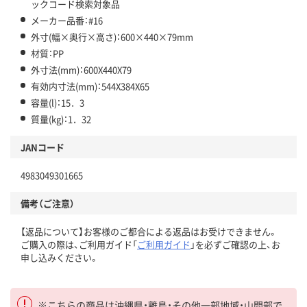
ックコード検索対象品
メーカー品番：#16
外寸(幅×奥行×高さ)：600×440×79mm
材質：PP
外寸法(mm)：600X440X79
有効内寸法(mm)：544X384X65
容量(l)：15．3
質量(kg)：1．32
JANコード
4983049301665
備考（ご注意）
【返品について】お客様のご都合による返品はお受けできません。
ご購入の際は、ご利用ガイド「
ご利用ガイド
」を必ずご確認の上、お
申し込みください。
※こちらの商品は沖縄県・離島・その他一部地域・山間部で