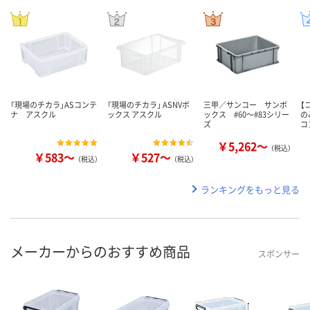
「現場のチカラ」ASコンテ
「現場のチカラ」 ASNVボ
三甲／サンコー サンボ
【
ナ アスクル
ックス アスクル
ックス #60～#83シリー
の
ズ
コ
￥5,262～
（税込）
￥583～
￥527～
（税込）
（税込）
ランキングをもっと見る
メーカーからのおすすめ商品
スポンサー