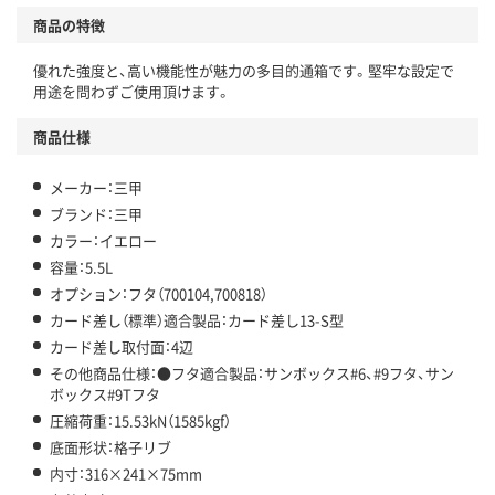
商品の特徴
優れた強度と、高い機能性が魅力の多目的通箱です。堅牢な設定で
用途を問わずご使用頂けます。
商品仕様
メーカー：三甲
ブランド：三甲
カラー：イエロー
容量：5.5L
オプション：フタ（700104,700818）
カード差し（標準）適合製品：カード差し13-S型
カード差し取付面：4辺
その他商品仕様：●フタ適合製品：サンボックス#6、#9フタ、サン
ボックス#9Tフタ
圧縮荷重：15.53kN（1585kgf）
底面形状：格子リブ
内寸：316×241×75mm