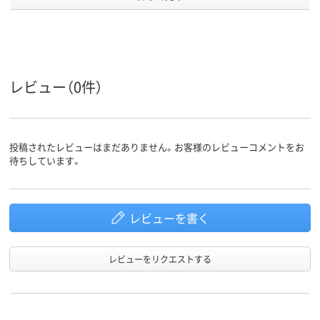
カラーグ
イエロー系
クリア（透明）系
ブルー系
ループ
アスクル
商品環境
95
スコア
レビュー（0件）
投稿されたレビューはまだありません。お客様のレビューコメントをお
待ちしています。
レビューを書く
レビューをリクエストする