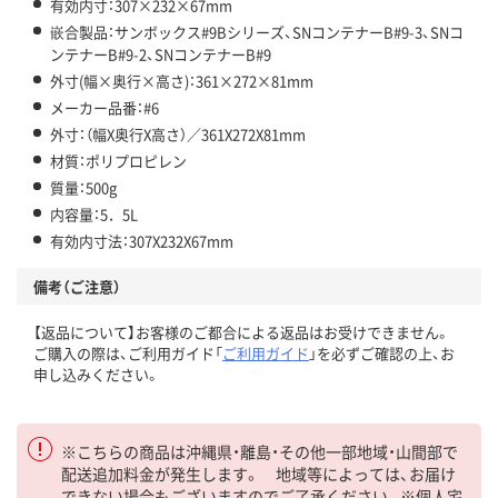
有効内寸：307×232×67mm
嵌合製品：サンボックス#9Bシリーズ、SNコンテナーB#9-3、SNコ
ンテナーB#9-2、SNコンテナーB#9
外寸(幅×奥行×高さ)：361×272×81mm
メーカー品番：#6
外寸：（幅X奥行X高さ）／361X272X81mm
材質：ポリプロピレン
質量：500g
内容量：5．5L
有効内寸法：307X232X67mm
備考（ご注意）
【返品について】お客様のご都合による返品はお受けできません。
ご購入の際は、ご利用ガイド「
ご利用ガイド
」を必ずご確認の上、お
申し込みください。
※こちらの商品は沖縄県・離島・その他一部地域・山間部で
配送追加料金が発生します。 地域等によっては、お届け
できない場合もございますのでご了承ください。※個人宅