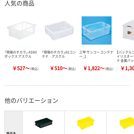
人気の商品
「現場のチカラ」 ASNV
「現場のチカラ」ASコン
三甲 サンコー コンテナ
【バックル
ボックス アスクル
テナ アスクル
ー_2
イリスオー
ナ 金属バ
￥527～
￥510～
￥1,822～
￥1,3
（税込）
（税込）
（税込）
他のバリエーション
商品名