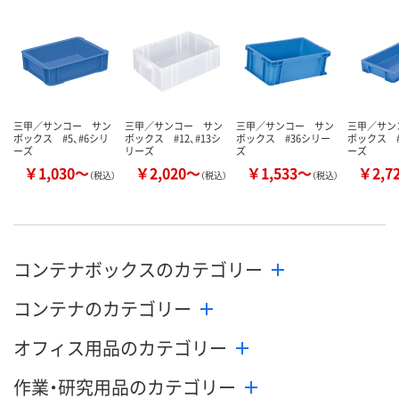
数量
数量
数量
カゴへ
カゴへ
カ
三甲／サンコー サン
三甲／サンコー サン
三甲／サンコー サン
三甲／サン
ボックス #5、#6シリ
ボックス #12、#13シ
ボックス #36シリー
ボックス #
ーズ
リーズ
ズ
ーズ
￥1,030～
￥2,020～
￥1,533～
￥2,7
（税込）
（税込）
（税込）
コンテナボックスのカテゴリー
コンテナのカテゴリー
オフィス用品のカテゴリー
作業・研究用品のカテゴリー