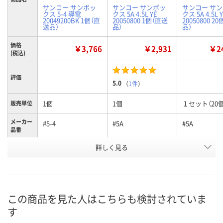
サンコー サンボッ
サンコー サンボッ
サンコー サ
クス 5-4 導電
クス 5A 4.5L YE
クス 5A 4.5L 
20049200BK 1個（直
20050800 1個（直送
20050800 2
送品）
品）
品）
価格
￥3,766
￥2,931
￥24
(税込)
評価
5.0
（
1件
）
1個
1個
１セット（20個
販売単位
メーカー
#5-4
#5A
#5A
品番
詳しく見る
ブラック
イエロー
イエロー
カラー
お申込番
K918146
N027797
N027798
号
直送品
直送品
直送品
在庫
この商品を見た人はこちらも検討されていま
す
8月24日（月）まで
8月24日（月）まで
8月24日（月）
お届け日