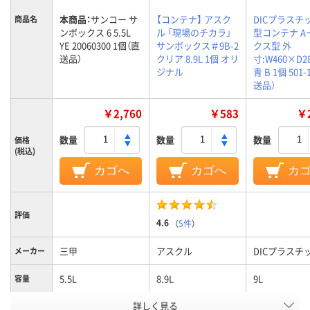
本商品：
サンコー サ
【コンテナ】 アスク
DICプラスチック
商品名
ンボックス 6 5.5L
ル 「現場のチカラ」
型コンテナ A
YE 20060300 1個（直
サンボックス＃9B-2
クス型 外
送品）
クリア 8.9L 1個 オリ
寸:W460×D2
ジナル
青 B 1個 501-
送品）
￥2,760
￥583
￥2
数量
数量
数量
価格
(税込)
カゴへ
カゴへ
カ
評価
4.6
（
5件
）
三甲
アスクル
DICプラスチ
メーカー
5.5L
8.9L
9L
容量
詳しく見る
ポリプロピレン
ポリプロピレン
PP
材質