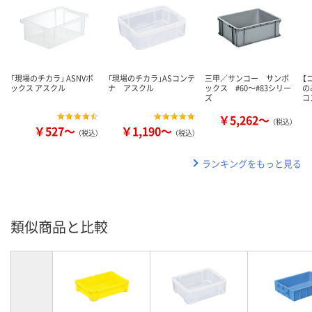
「現場のチカラ」 ASNVボ
「現場のチカラ」ASコンテ
三甲／サンコー サンボ
【
ックス アスクル
ナ アスクル
ックス #60～#83シリー
の
ズ
コ
￥5,262～
（税込）
￥527～
￥1,190～
（税込）
（税込）
ランキングをもっと見る
類似商品と比較