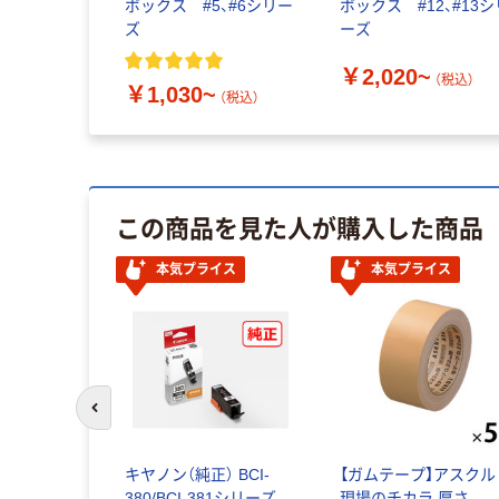
ボックス #5、#6シリー
ボックス #12、#13シ
ズ
ーズ
￥2,020~
（税込）
￥1,030~
（税込）
この商品を見た人が購入した商品
本気プライス
本気プライス
前のスライドへ
キヤノン（純正） BCI-
【ガムテープ】アスクル
380/BCI-381シリーズ
現場のチカラ 厚さ