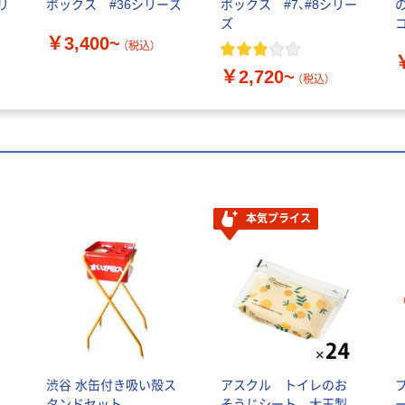
リ
ボックス #36シリーズ
ボックス #7、#8シリー
ズ
￥3,400~
（税込）
り
￥2,720~
（税込）
本気プライス
渋谷 水缶付き吸い殻ス
アスクル トイレのお
タンドセット
そうじシート 大王製