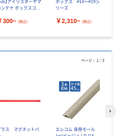
のみ】アイリスオーヤマ
ボックス #14～#19シ
ボックス #
コンテナ ボックスコン
リーズ
ーズ
テナ 本体のみ (ふた別売
￥300~
￥2,310~
) 【クリア/ブルー】
（税込）
（税込）
￥2,250
ページ：
1
／
3
オリジ
次のスライド
プラス マグネットバ
エレコム 床用モール
アスクル
ー
1m/ベージュ LD-GA
ラミネー