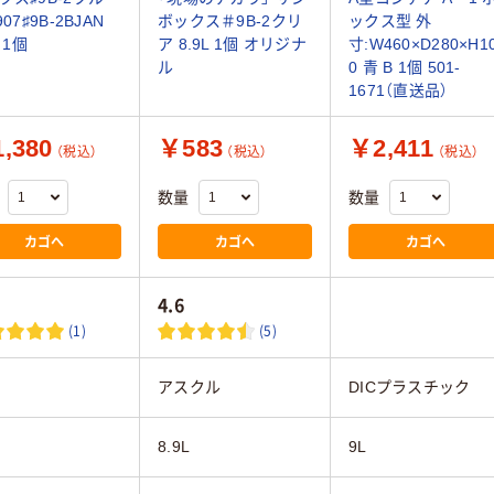
907♯9B-2BJAN
ボックス＃9B-2クリ
ックス型 外
L 1個
ア 8.9L 1個 オリジナ
寸:W460×D280×H1
ル
0 青 B 1個 501-
1671（直送品）
,380
￥583
￥2,411
（税込）
（税込）
（税込）
数量
数量
カゴへ
カゴへ
カゴへ
4.6
(1)
(5)
アスクル
DICプラスチック
8.9L
9L