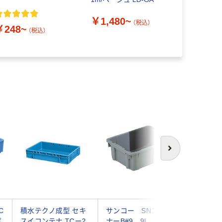
A4サイズ 
￥1,480~
ロン）
（税込）
￥248~
（税込）
￥458~
次へ
C
積水テクノ成型 セキ
サンコー SNコンテ
積水化学工
ボ
スイコンテナ TCー2
ナーB#9 9L グレ
型コンテナ