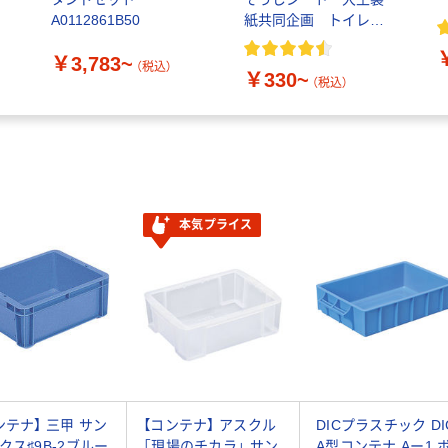
A0112861B50
紙共同企画 トイレク
リーナー トイレシー
￥3,783~
ト オリジナル
（税込）
￥330~
（税込）
本気プライス
ンテナ】 三甲 サン
【コンテナ】 アスクル
DICプラスチック DI
クス♯9B-2ブルー
「現場のチカラ」 サン
A型コンテナ Aー1 