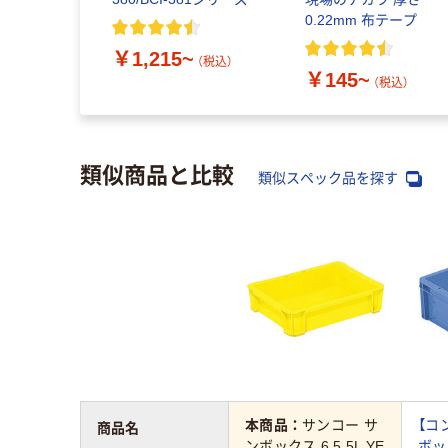
0.22mm 布テープ
￥1,215~
（税込）
￥145~
（税込）
類似商品と比較
類似スペック品を探す
本商品：
サンコー サ
【コ
商品名
ンボックス 6 5.5L YE
ボッ