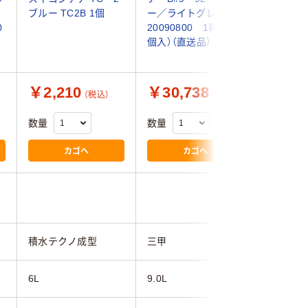
ブルー TC2B 1個
ー／ライトグレー
1個 477
0
20090800 1箱（15
品）
個入）（直送品）
￥2,210
￥30,738
￥2,3
（税込）
（税込）
数量
数量
数量
カゴへ
カゴへ
積水テクノ成型
三甲
積水化学
6L
9.0L
9L