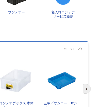
サンテナー
名入れコンテナ
サービス概要
ページ：
1
／
2
次のスライド
【コンテナボックス 本体
三甲／サンコー サン
三甲／サン