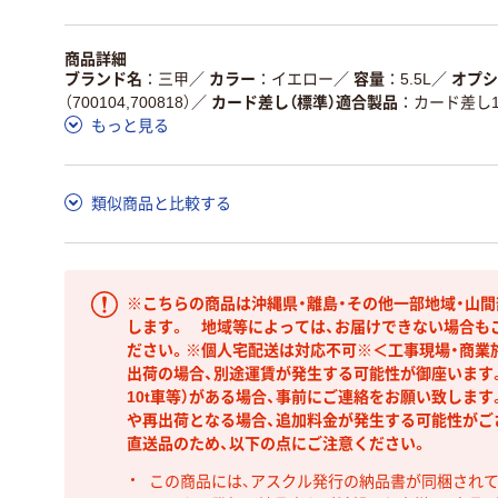
商品詳細
ブランド名
三甲
／
カラー
イエロー
／
容量
5.5L
／
オプシ
（700104,700818）
／
カード差し（標準）適合製品
カード差し1
もっと見る
類似商品と比較する
※こちらの商品は沖縄県・離島・その他一部地域・山
します。 地域等によっては、お届けできない場合も
ださい。※個人宅配送は対応不可※＜工事現場・商業
出荷の場合、別途運賃が発生する可能性が御座います。
10t車等）がある場合、事前にご連絡をお願い致しま
や再出荷となる場合、追加料金が発生する可能性がご
直送品のため、以下の点にご注意ください。
この商品には、アスクル発行の納品書が同梱され