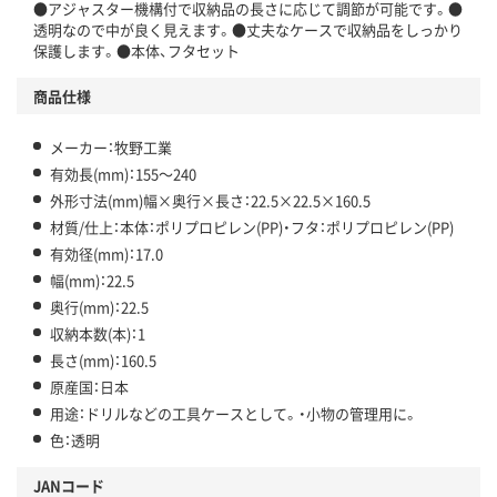
●アジャスター機構付で収納品の長さに応じて調節が可能です。●
透明なので中が良く見えます。●丈夫なケースで収納品をしっかり
保護します。●本体、フタセット
商品仕様
メーカー：牧野工業
有効長(mm)：155～240
外形寸法(mm)幅×奥行×長さ：22.5×22.5×160.5
材質/仕上：本体：ポリプロピレン(PP)・フタ：ポリプロピレン(PP)
有効径(mm)：17.0
幅(mm)：22.5
奥行(mm)：22.5
収納本数(本)：1
長さ(mm)：160.5
原産国：日本
用途：ドリルなどの工具ケースとして。・小物の管理用に。
色：透明
JANコード