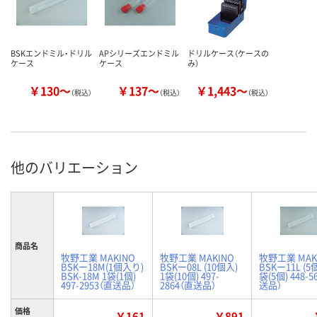
BSKエンドミル・ドリル
APシリーズエンドミル
ドリルケース（ケースの
ケース
ケース
み）
￥130～
￥137～
￥1,443～
（税込）
（税込）
（税込）
他のバリエーション
商品名
牧野工業 MAKINO
牧野工業 MAKINO
牧野工業 MAK
BSKー18M(1個入り)
BSKー08L (10個入)
BSKー11L (5
BSK-18M 1袋(1個)
1袋(10個) 497-
袋(5個) 448-5
497-2953（直送品）
2864（直送品）
送品）
価格
￥161
￥891