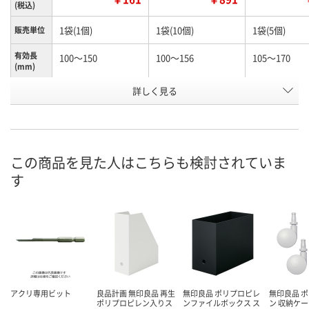
(税込)
1袋(1個)
1袋(10個)
1袋(5個)
販売単位
有効長
100～150
100～156
105～170
(mm)
お申込番
詳しく見る
N245990
N261156
K960603
号
あり
あり
わずか
在庫
8月13日（木）
8月13日（木）
8月13日（木）
お届け日
この商品を見た人はこちらも検討されていま
す
数量
数量
数量
カゴへ
カゴへ
カ
アクリ専用ビット
良品計画 無印良品 再生
無印良品 ポリプロピレ
無印良品 
ポリプロピレン入りス
ンファイルボックス ス
ン 収納ケ