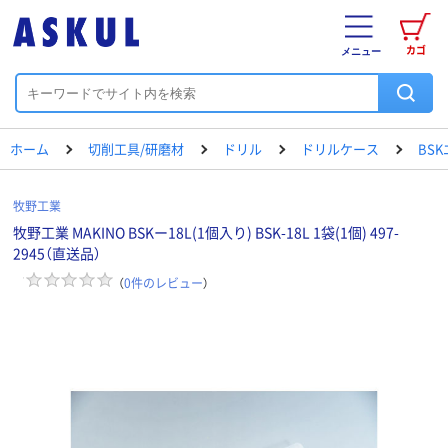
カゴ
メニュー
ホーム
切削工具/研磨材
ドリル
ドリルケース
BS
牧野工業
牧野工業 MAKINO BSKー18L(1個入り) BSK-18L 1袋(1個) 497-
2945（直送品）
（
0
件のレビュー
）