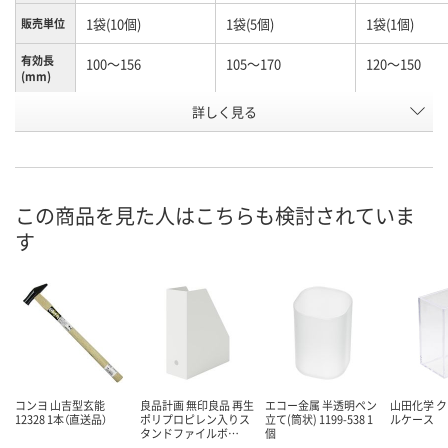
1袋(10個)
1袋(5個)
1袋(1個)
販売単位
有効長
100～156
105～170
120～150
(mm)
お申込番
詳しく見る
N261156
K960603
N261116
号
あり
わずか
あり
在庫
8月7日（金）
8月7日（金）
8月7日（金）
お届け日
この商品を見た人はこちらも検討されていま
す
数量
数量
数量
カゴへ
カゴへ
カ
コンヨ 山吉型玄能
良品計画 無印良品 再生
エコー金属 半透明ペン
山田化学 
12328 1本（直送品）
ポリプロピレン入りス
立て(筒状) 1199-538 1
ルケース
タンドファイルボ…
個