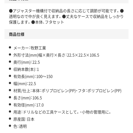
●アジャスター機構付で収納品の長さに応じて調節が可能です。●
透明なので中が良く見えます。●丈夫なケースで収納品をしっかり
保護します。●本体、フタセット
商品仕様
メーカー：牧野工業
外形寸法(mm)幅×奥行×長さ：22.5×22.5×106.5
奥行(mm)：22.5
収納本数(本)：1
有効長(mm)：100～150
幅(mm)：22.5
材質/仕上：本体：ポリプロピレン(PP)・フタ：ポリプロピレン(PP)
長さ(mm)：106.5
有効径(mm)：17.0
用途：ドリルなどの工具ケースとして。・小物の管理用に。
原産国：日本
色：透明