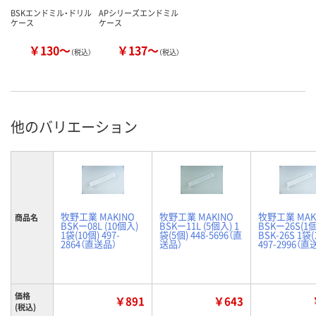
BSKエンドミル・ドリル
APシリーズエンドミル
ケース
ケース
￥130～
￥137～
（税込）
（税込）
他のバリエーション
牧野工業 MAKINO
牧野工業 MAKINO
牧野工業 MAK
商品名
BSKー08L (10個入)
BSKー11L (5個入) 1
BSKー26S(1
1袋(10個) 497-
袋(5個) 448-5696（直
BSK-26S 1袋(
2864（直送品）
送品）
497-2996（直
価格
￥891
￥643
(税込)