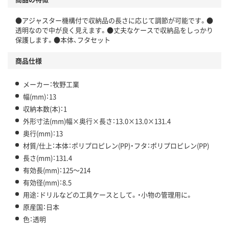
●アジャスター機構付で収納品の長さに応じて調節が可能です。●
透明なので中が良く見えます。●丈夫なケースで収納品をしっかり
保護します。●本体、フタセット
商品仕様
メーカー：牧野工業
幅(mm)：13
収納本数(本)：1
外形寸法(mm)幅×奥行×長さ：13.0×13.0×131.4
奥行(mm)：13
材質/仕上：本体：ポリプロピレン(PP)・フタ：ポリプロピレン(PP)
長さ(mm)：131.4
有効長(mm)：125～214
有効径(mm)：8.5
用途：ドリルなどの工具ケースとして。・小物の管理用に。
原産国：日本
色：透明