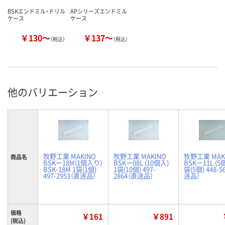
BSKエンドミル・ドリル
APシリーズエンドミル
ケース
ケース
￥130～
￥137～
（税込）
（税込）
他のバリエーション
牧野工業 MAKINO
牧野工業 MAKINO
牧野工業 MAK
商品名
BSKー18M(1個入り)
BSKー08L (10個入)
BSKー11L (5
BSK-18M 1袋(1個)
1袋(10個) 497-
袋(5個) 448-5
497-2953（直送品）
2864（直送品）
送品）
価格
￥161
￥891
(税込)