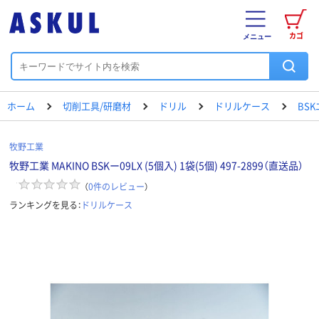
カゴ
メニュー
ホーム
切削工具/研磨材
ドリル
ドリルケース
BS
牧野工業
牧野工業 MAKINO BSKー09LX (5個入) 1袋(5個) 497-2899（直送品）
（
0
件のレビュー
）
ランキングを見る：
ドリルケース