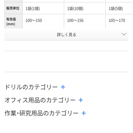
1袋(1個)
1袋(10個)
1袋(5個)
販売単位
有効長
100～150
100～156
105～170
(mm)
お申込番
詳しく見る
N245990
N261156
K960603
号
あり
あり
わずか
在庫
8月10日（月）
8月10日（月）
8月10日（月）
お届け日
数量
数量
数量
ドリルのカテゴリー
カゴへ
カゴへ
カ
オフィス用品のカテゴリー
作業・研究用品のカテゴリー