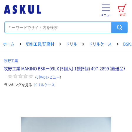
カゴ
メニュー
ホーム
切削工具/研磨材
ドリル
ドリルケース
BS
牧野工業
牧野工業 MAKINO BSKー09LX (5個入) 1袋(5個) 497-2899（直送品）
（
0
件のレビュー
）
ランキングを見る：
ドリルケース