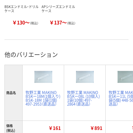
BSKエンドミル・ドリル
APシリーズエンドミル
ケース
ケース
￥130～
￥137～
（税込）
（税込）
他のバリエーション
牧野工業 MAKINO
牧野工業 MAKINO
牧野工業 MAK
商品名
BSKー18M(1個入り)
BSKー08L (10個入)
BSKー11L (5
BSK-18M 1袋(1個)
1袋(10個) 497-
袋(5個) 448-5
497-2953（直送品）
2864（直送品）
送品）
価格
￥161
￥891
(税込)