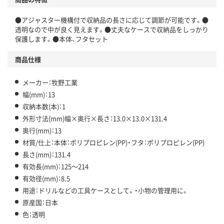
●アジャスター機構付で収納品の長さに応じて調節が可能です。●
透明なので中が良く見えます。●丈夫なケースで収納品をしっかり
保護します。●本体、フタセット
商品仕様
メーカー：牧野工業
幅(mm)：13
収納本数(本)：1
外形寸法(mm)幅×奥行×長さ：13.0×13.0×131.4
奥行(mm)：13
材質/仕上：本体：ポリプロピレン(PP)・フタ：ポリプロピレン(PP)
長さ(mm)：131.4
有効長(mm)：125～214
有効径(mm)：8.5
用途：ドリルなどの工具ケースとして。・小物の管理用に。
原産国：日本
色：透明