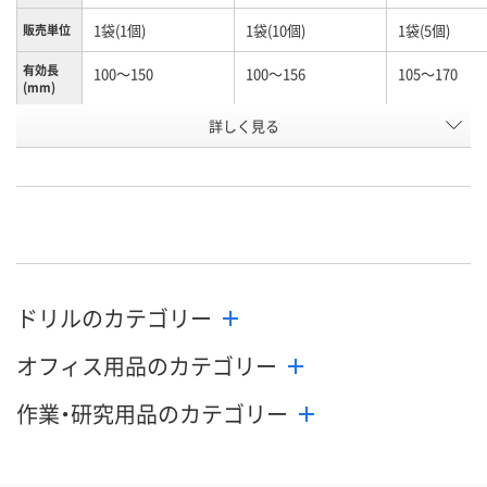
1袋(1個)
1袋(10個)
1袋(5個)
販売単位
有効長
100～150
100～156
105～170
(mm)
お申込番
詳しく見る
N245990
N261156
K960603
号
あり
あり
わずか
在庫
8月10日（月）
8月10日（月）
8月10日（月）
お届け日
数量
数量
数量
ドリルのカテゴリー
カゴへ
カゴへ
カ
オフィス用品のカテゴリー
作業・研究用品のカテゴリー