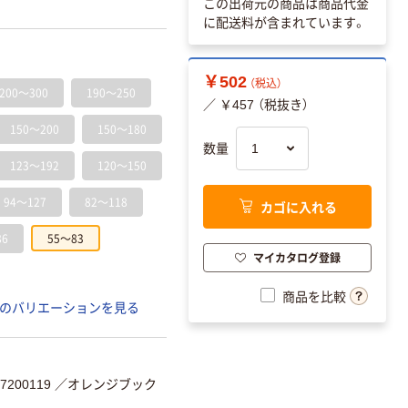
この出荷元の商品は商品代金
に配送料が含まれています。
￥502
（税込）
200～300
190～250
／ ￥457 （税抜き）
150～200
150～180
数量
123～192
120～150
94～127
82～118
カゴに入れる
86
55～83
マイカタログ登録
商品を比較
のバリエーションを見る
200119
／オレンジブック