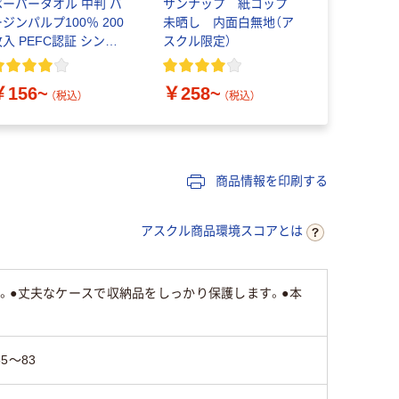
ペーパータオル 中判 バ
サンナップ 紙コップ
ニチバン 
ジンパルプ100％ 200
未晒し 内面白無地（ア
巻
枚入 PEFC認証 シング
スクル限定）
ル アスクルオリジナル
￥124~
￥156~
￥258~
（税込）
（税込）
商品情報を印刷する
アスクル商品環境スコアとは
。●丈夫なケースで収納品をしっかり保護します。●本
55～83