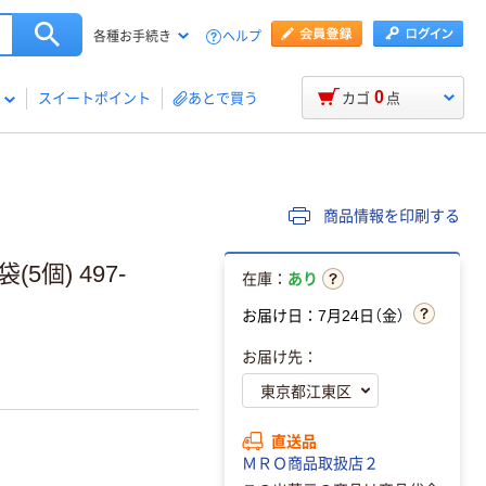
ヘルプ
各種お手続き
0
スイートポイント
あとで買う
カゴ
点
商品情報を印刷する
(5個) 497-
在庫：
あり
お届け日：7月24日（金）
お届け先：
直送品
ＭＲＯ商品取扱店２