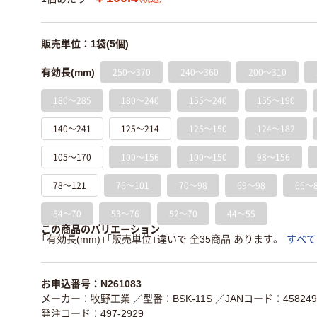
販売単位：1袋(5個)
250～370
240～360
200～310
有効長(mm)
180～285
180～240
155～240
155～190
140～241
125～214
125～150
124～182
105～170
100～156
100～150
98～156
78～121
76～101
70～98
69～98
66～
54～70
53～76
52～70
44～55
この商品のバリエーション
「有効長(mm)」「販売単位」違いで 全35商品 あります。
すべて
お申込番号：N261083
メーカー：牧野工業
／型番：BSK-11S
／JANコード：4582497
発注コード：497-2929