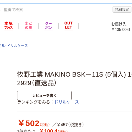
詳細設定
お届け先
〒135-0061
ミル・ドリルケース
牧野工業 MAKINO BSKー11S (5個入) 1袋
2929（直送品）
レビューを書く
ランキングをみる
ドリルケース
￥502
／￥457（税抜き）
（税込）
￥100.4
1個あたり
（税込）