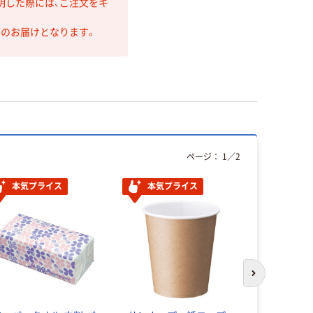
明した際には、ご注文をキ
第のお届けとなります。
ページ：
1
／
2
本気プライス
本気プライス
本気プ
次のスライド