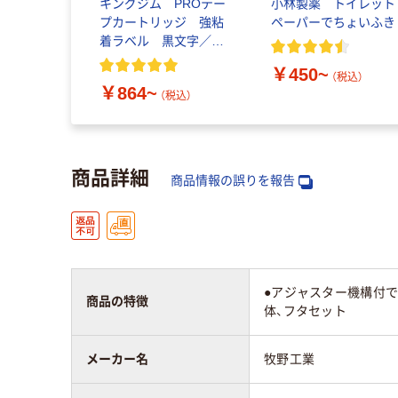
キングジム PROテー
小林製薬 トイレット
プカートリッジ 強粘
ペーパーでちょいふき
着ラベル 黒文字／赤
文字
￥450~
（税込）
￥864~
（税込）
商品詳細
商品情報の誤りを報告
●アジャスター機構付
商品の特徴
体、フタセット
メーカー名
牧野工業