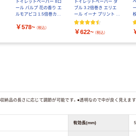
トイレットペーパー 8ロ
トイレットペーパー ダ
ール バルプ 花の香り エ
ブル 3.2倍巻き エリエ
ー
ルモアピコ 1.5倍巻カミ
ール イーナ プリント 大
商事
王製紙
￥578~
（税込）
￥622~
（税込）
で収納品の長さに応じて調節が可能です。●透明なので中が良く見えます
有効長(mm)