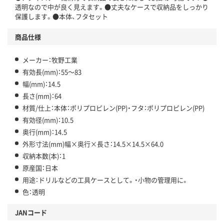
透明なので中が良く見えます。●丈夫なケースで収納品をしっかり
保護します。●本体、フタセット
商品仕様
メーカー：牧野工業
有効長(mm)：55～83
幅(mm)：14.5
長さ(mm)：64
材質/仕上：本体：ポリプロピレン(PP)・フタ：ポリプロピレン(PP)
有効径(mm)：10.5
奥行(mm)：14.5
外形寸法(mm)幅×奥行×長さ：14.5×14.5×64.0
収納本数(本)：1
原産国：日本
用途：ドリルなどの工具ケースとして。・小物の管理用に。
色：透明
JANコード