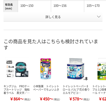
有効長
100～150
100～156
105～170
(mm)
お申込番
詳しく見る
N245990
N261156
K960603
号
あり
あり
わずか
在庫
8月12日（水）
8月12日（水）
8月12日（水）
お届け日
この商品を見た人はこちらも検討されていま
す
数量
数量
数量
カゴへ
カゴへ
カ
キングジム PROテー
小林製薬 トイレット
トイレットペーパー 8
トイレット
プカートリッジ 強粘
ペーパーでちょいふき
ロール バルプ 花の香り
ブル 3.2倍
着ラベル 黒文字／…
エルモアピコ…
ール イー
￥864～
￥450～
￥578～
￥6
（税込）
（税込）
（税込）