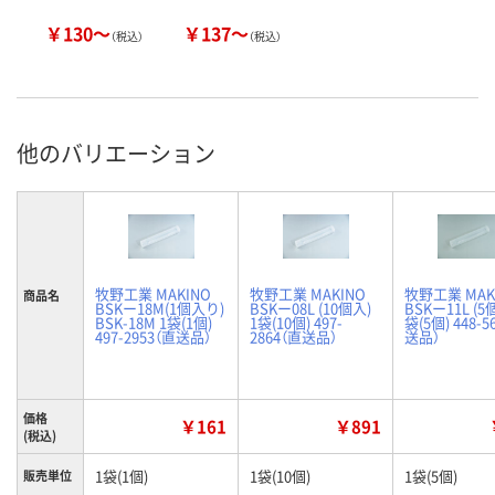
￥130～
￥137～
（税込）
（税込）
他のバリエーション
牧野工業 MAKINO
牧野工業 MAKINO
牧野工業 MAK
商品名
BSKー18M(1個入り)
BSKー08L (10個入)
BSKー11L (5
BSK-18M 1袋(1個)
1袋(10個) 497-
袋(5個) 448-5
497-2953（直送品）
2864（直送品）
送品）
価格
￥161
￥891
(税込)
1袋(1個)
1袋(10個)
1袋(5個)
販売単位