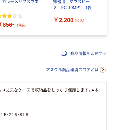
ル カラーメリヤスウエ
知器用 マウスピー
ス
ス FC-10MP1 1袋
（10本入）
￥2,200
（税込）
￥856~
（税込）
商品情報を印刷する
アスクル商品環境スコアとは
。●丈夫なケースで収納品をしっかり保護します。●本
22.5×22.5×81.8