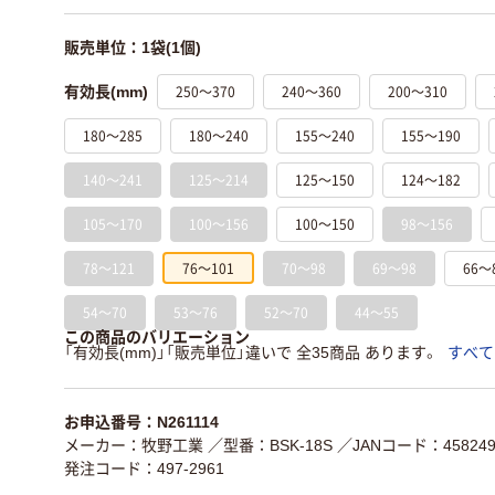
販売単位：1袋(1個)
250～370
240～360
200～310
有効長(mm)
180～285
180～240
155～240
155～190
140～241
125～214
125～150
124～182
105～170
100～156
100～150
98～156
78～121
76～101
70～98
69～98
66～
54～70
53～76
52～70
44～55
この商品のバリエーション
「有効長(mm)」「販売単位」違いで 全35商品 あります。
すべて
お申込番号：N261114
メーカー：牧野工業
／型番：BSK-18S
／JANコード：4582497
発注コード：497-2961