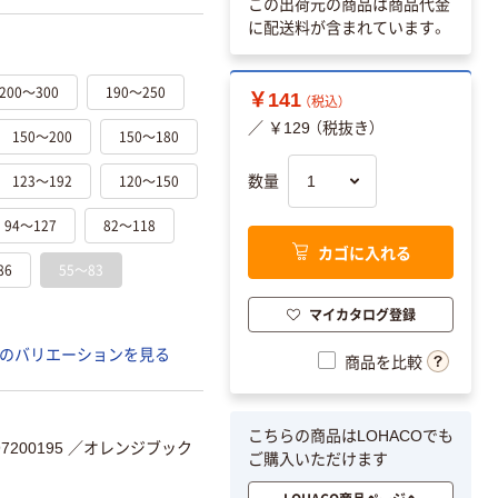
この出荷元の商品は商品代金
に配送料が含まれています。
200～300
190～250
￥141
（税込）
／ ￥129 （税抜き）
150～200
150～180
123～192
120～150
数量
94～127
82～118
カゴに入れる
86
55～83
マイカタログ登録
のバリエーションを見る
商品を比較
こちらの商品はLOHACOでも
200195
／オレンジブック
ご購入いただけます