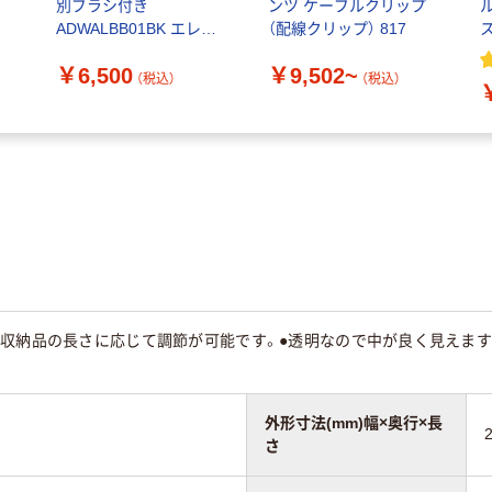
リ
別ブラシ付き
ンツ ケーブルクリップ
ADWALBB01BK エレコ
（配線クリップ） 817
ム 1個
￥6,500
￥9,502~
（税込）
（税込）
で収納品の長さに応じて調節が可能です。●透明なので中が良く見えます
外形寸法(mm)幅×奥行×長
さ