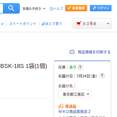
ヘルプ
各種お手続き
0
スイートポイント
あとで買う
カゴ
点
商品情報を印刷する
SK-18S 1袋(1個)
在庫：
あり
お届け日：7月24日（金）
お届け先：
直送品
ＭＲＯ商品取扱店２