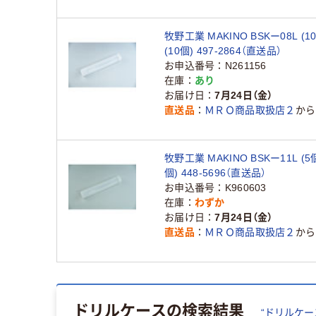
牧野工業 MAKINO BSKー08L (1
(10個) 497-2864（直送品）
お申込番号
N261156
在庫
あり
お届け日
7月24日（金）
直送品
ＭＲＯ商品取扱店２
から
牧野工業 MAKINO BSKー11L (5
個) 448-5696（直送品）
お申込番号
K960603
在庫
わずか
お届け日
7月24日（金）
直送品
ＭＲＯ商品取扱店２
から
ドリルケース
の検索結果
“
ドリルケー