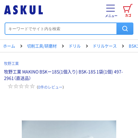
カゴ
メニュー
ホーム
切削工具/研磨材
ドリル
ドリルケース
BS
牧野工業
牧野工業 MAKINO BSKー18S(1個入り) BSK-18S 1袋(1個) 497-
2961（直送品）
（
0
件のレビュー
）