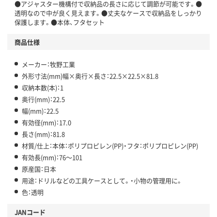
●アジャスター機構付で収納品の長さに応じて調節が可能です。●
透明なので中が良く見えます。●丈夫なケースで収納品をしっかり
保護します。●本体、フタセット
商品仕様
メーカー：牧野工業
外形寸法(mm)幅×奥行×長さ：22.5×22.5×81.8
収納本数(本)：1
奥行(mm)：22.5
幅(mm)：22.5
有効径(mm)：17.0
長さ(mm)：81.8
材質/仕上：本体：ポリプロピレン(PP)・フタ：ポリプロピレン(PP)
有効長(mm)：76～101
原産国：日本
用途：ドリルなどの工具ケースとして。・小物の管理用に。
色：透明
JANコード