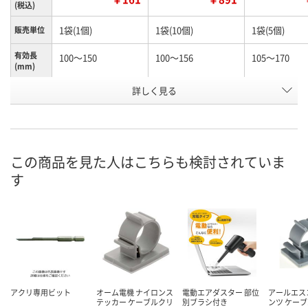
(税込)
1袋(1個)
1袋(10個)
1袋(5個)
販売単位
有効長
100～150
100～156
105～170
(mm)
お申込番
詳しく見る
N245990
N261156
K960603
号
あり
あり
わずか
在庫
8月12日（水）
8月12日（水）
8月12日（水）
お届け日
この商品を見た人はこちらも検討されていま
す
数量
数量
数量
カゴへ
カゴへ
カ
アクリ専用ビット
オーム電機 ナイロンス
電動エアダスター 部位
アールエス
テッカー ケーブルクリ
別ブラシ付き
ンツ ケー