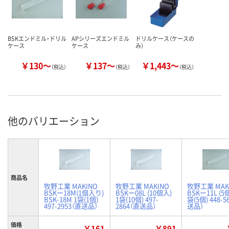
BSKエンドミル・ドリル
APシリーズエンドミル
ドリルケース（ケースの
ケース
ケース
み）
￥130～
￥137～
￥1,443～
（税込）
（税込）
（税込）
他のバリエーション
商品名
牧野工業 MAKINO
牧野工業 MAKINO
牧野工業 MAK
BSKー18M(1個入り)
BSKー08L (10個入)
BSKー11L (5
BSK-18M 1袋(1個)
1袋(10個) 497-
袋(5個) 448-5
497-2953（直送品）
2864（直送品）
送品）
価格
￥161
￥891