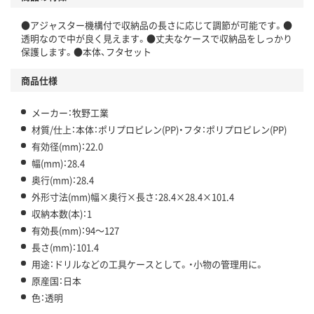
●アジャスター機構付で収納品の長さに応じて調節が可能です。●
透明なので中が良く見えます。●丈夫なケースで収納品をしっかり
保護します。●本体、フタセット
商品仕様
メーカー：牧野工業
材質/仕上：本体：ポリプロピレン(PP)・フタ：ポリプロピレン(PP)
有効径(mm)：22.0
幅(mm)：28.4
奥行(mm)：28.4
外形寸法(mm)幅×奥行×長さ：28.4×28.4×101.4
収納本数(本)：1
有効長(mm)：94～127
長さ(mm)：101.4
用途：ドリルなどの工具ケースとして。・小物の管理用に。
原産国：日本
色：透明