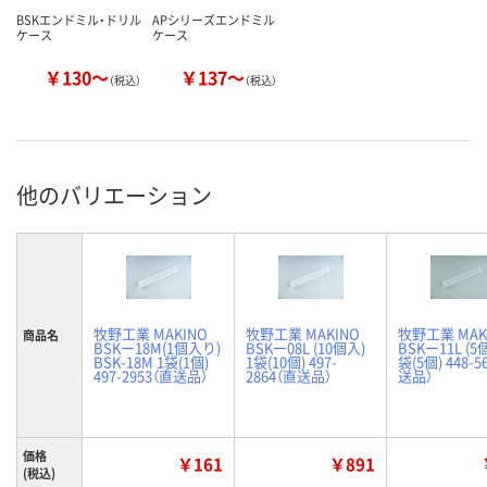
BSKエンドミル・ドリル
APシリーズエンドミル
ケース
ケース
￥130～
￥137～
（税込）
（税込）
他のバリエーション
牧野工業 MAKINO
牧野工業 MAKINO
牧野工業 MAK
商品名
BSKー18M(1個入り)
BSKー08L (10個入)
BSKー11L (5
BSK-18M 1袋(1個)
1袋(10個) 497-
袋(5個) 448-5
497-2953（直送品）
2864（直送品）
送品）
価格
￥161
￥891
(税込)