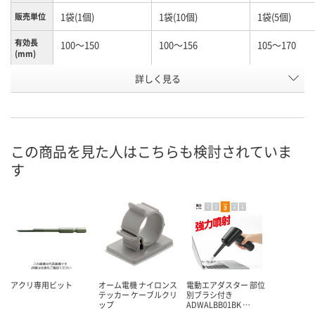
1袋(1個)
1袋(10個)
1袋(5個)
販売単位
有効長
100～150
100～156
105～170
(mm)
お申込番
詳しく見る
N245990
N261156
K960603
号
あり
あり
わずか
在庫
8月10日（月）
8月10日（月）
8月10日（月）
お届け日
この商品を見た人はこちらも検討されていま
す
数量
数量
数量
カゴへ
カゴへ
カ
アクリ専用ビット
オーム電機 ナイロンス
電動エアダスター 部位
テッカー ケーブルクリ
別ブラシ付き
ップ
ADWALBB01BK …