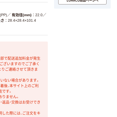
LOHACO商品ページへ
PP)
／
有効径(mm)
22.0
／
長さ
28.4×28.4×101.4
間部で配送追加料金が発生
もございますのでご了承く
よりご連絡させて頂きま
ていない場合があります。
着後、本サイト上のご利
能です。
ありません。
・返品・交換はお受けでき
明した際には、ご注文をキ