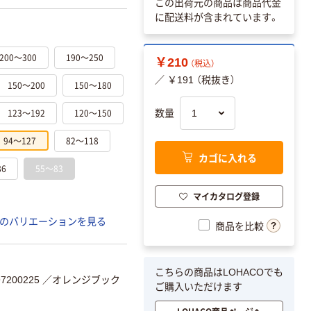
この出荷元の商品は商品代金
に配送料が含まれています。
200～300
190～250
￥210
（税込）
／ ￥191 （税抜き）
150～200
150～180
123～192
120～150
数量
94～127
82～118
カゴに入れる
86
55～83
マイカタログ登録
のバリエーションを見る
商品を比較
こちらの商品はLOHACOでも
200225
／オレンジブック
ご購入いただけます