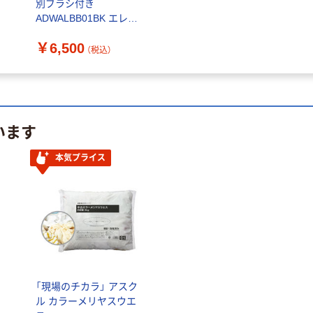
リ
別ブラシ付き
ADWALBB01BK エレコ
ム 1個
￥6,500
（税込）
います
本気プライス
「現場のチカラ」 アスク
ル カラーメリヤスウエ