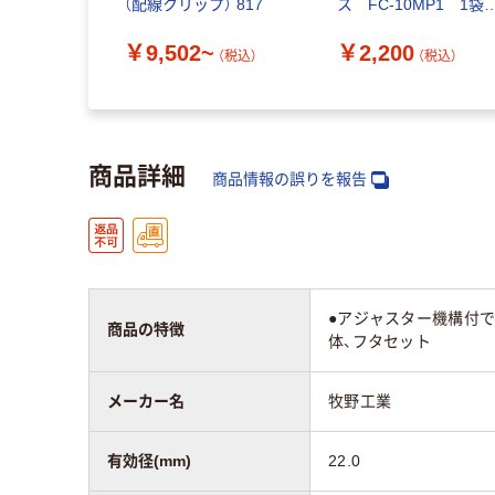
（配線クリップ） 817
ス FC-10MP1 1袋
（10本入）
￥9,502~
￥2,200
（税込）
（税込）
商品詳細
商品情報の誤りを報告
●アジャスター機構付
商品の特徴
体、フタセット
メーカー名
牧野工業
有効径(mm)
22.0