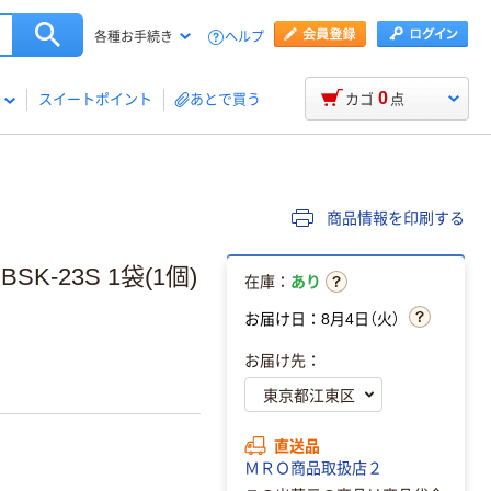
ヘルプ
各種お手続き
0
スイートポイント
あとで買う
カゴ
点
商品情報を印刷する
SK-23S 1袋(1個)
在庫：
あり
お届け日：8月4日（火）
お届け先：
直送品
ＭＲＯ商品取扱店２