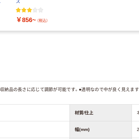
ス
￥856~
（税込）
で収納品の長さに応じて調節が可能です。●透明なので中が良く見えます
材質/仕上
幅(mm)