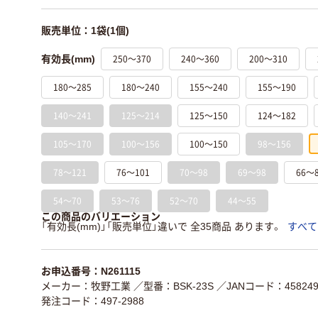
販売単位：1袋(1個)
250～370
240～360
200～310
有効長(mm)
180～285
180～240
155～240
155～190
140～241
125～214
125～150
124～182
105～170
100～156
100～150
98～156
78～121
76～101
70～98
69～98
66～
54～70
53～76
52～70
44～55
この商品のバリエーション
「有効長(mm)」「販売単位」違いで 全35商品 あります。
すべて
お申込番号：N261115
メーカー：牧野工業
／型番：BSK-23S
／JANコード：4582497
発注コード：497-2988