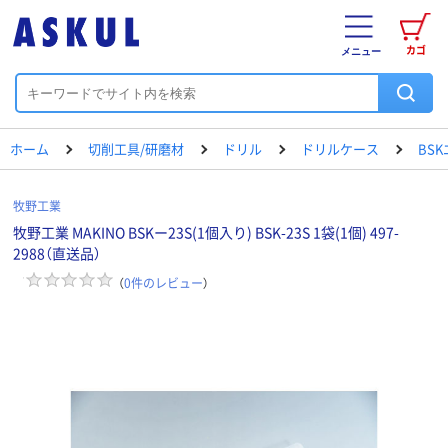
カゴ
メニュー
ホーム
切削工具/研磨材
ドリル
ドリルケース
BS
牧野工業
牧野工業 MAKINO BSKー23S(1個入り) BSK-23S 1袋(1個) 497-
2988（直送品）
（
0
件のレビュー
）