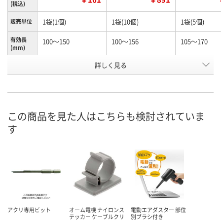
(税込)
1袋(1個)
1袋(10個)
1袋(5個)
販売単位
有効長
100～150
100～156
105～170
(mm)
お申込番
詳しく見る
N245990
N261156
K960603
号
あり
あり
わずか
在庫
8月12日（水）
8月12日（水）
8月12日（水）
お届け日
この商品を見た人はこちらも検討されていま
す
数量
数量
数量
カゴへ
カゴへ
カ
アクリ専用ビット
オーム電機 ナイロンス
電動エアダスター 部位
テッカー ケーブルクリ
別ブラシ付き