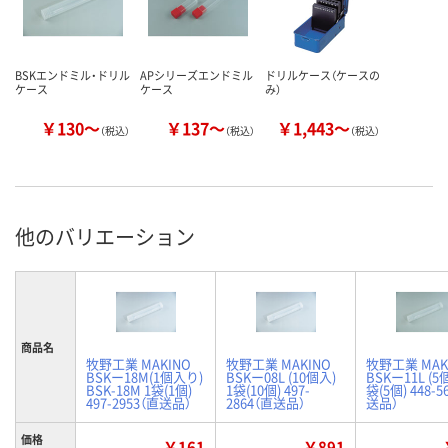
BSKエンドミル・ドリル
APシリーズエンドミル
ドリルケース（ケースの
ケース
ケース
み）
￥130～
￥137～
￥1,443～
（税込）
（税込）
（税込）
他のバリエーション
商品名
牧野工業 MAKINO
牧野工業 MAKINO
牧野工業 MAK
BSKー18M(1個入り)
BSKー08L (10個入)
BSKー11L (5
BSK-18M 1袋(1個)
1袋(10個) 497-
袋(5個) 448-5
497-2953（直送品）
2864（直送品）
送品）
価格
￥161
￥891