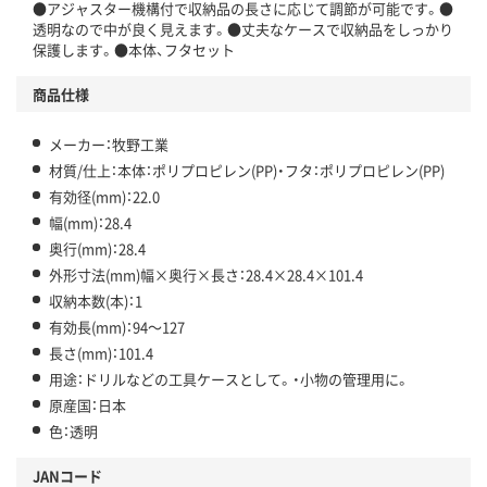
●アジャスター機構付で収納品の長さに応じて調節が可能です。●
透明なので中が良く見えます。●丈夫なケースで収納品をしっかり
保護します。●本体、フタセット
商品仕様
メーカー：牧野工業
材質/仕上：本体：ポリプロピレン(PP)・フタ：ポリプロピレン(PP)
有効径(mm)：22.0
幅(mm)：28.4
奥行(mm)：28.4
外形寸法(mm)幅×奥行×長さ：28.4×28.4×101.4
収納本数(本)：1
有効長(mm)：94～127
長さ(mm)：101.4
用途：ドリルなどの工具ケースとして。・小物の管理用に。
原産国：日本
色：透明
JANコード