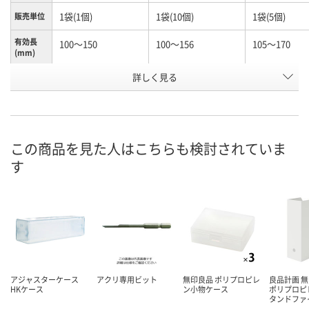
1袋(1個)
1袋(10個)
1袋(5個)
販売単位
有効長
100～150
100～156
105～170
(mm)
お申込番
詳しく見る
N245990
N261156
K960603
号
あり
あり
わずか
在庫
8月12日（水）
8月12日（水）
8月12日（水）
お届け日
この商品を見た人はこちらも検討されていま
す
数量
数量
数量
カゴへ
カゴへ
カ
アジャスターケース
アクリ専用ビット
無印良品 ポリプロピレ
良品計画 無
HKケース
ン小物ケース
ポリプロピ
タンドファ