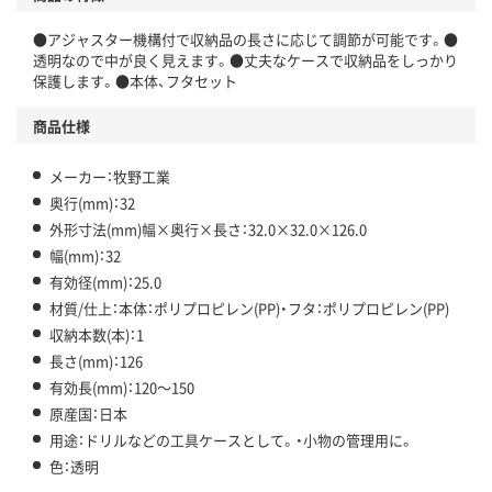
●アジャスター機構付で収納品の長さに応じて調節が可能です。●
透明なので中が良く見えます。●丈夫なケースで収納品をしっかり
保護します。●本体、フタセット
商品仕様
メーカー：牧野工業
奥行(mm)：32
外形寸法(mm)幅×奥行×長さ：32.0×32.0×126.0
幅(mm)：32
有効径(mm)：25.0
材質/仕上：本体：ポリプロピレン(PP)・フタ：ポリプロピレン(PP)
収納本数(本)：1
長さ(mm)：126
有効長(mm)：120～150
原産国：日本
用途：ドリルなどの工具ケースとして。・小物の管理用に。
色：透明