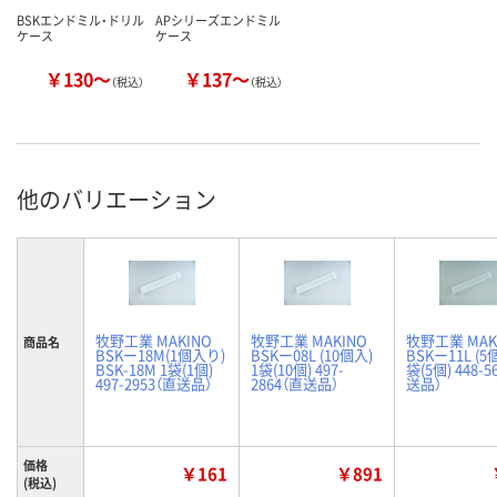
BSKエンドミル・ドリル
APシリーズエンドミル
ケース
ケース
￥130～
￥137～
（税込）
（税込）
他のバリエーション
牧野工業 MAKINO
牧野工業 MAKINO
牧野工業 MAK
商品名
BSKー18M(1個入り)
BSKー08L (10個入)
BSKー11L (5
BSK-18M 1袋(1個)
1袋(10個) 497-
袋(5個) 448-5
497-2953（直送品）
2864（直送品）
送品）
価格
￥161
￥891
(税込)