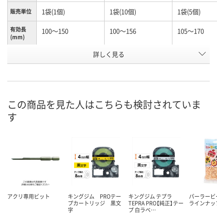
1袋(1個)
1袋(10個)
1袋(5個)
販売単位
有効長
100～150
100～156
105～170
(mm)
お申込番
詳しく見る
N245990
N261156
K960603
号
あり
あり
わずか
在庫
8月10日（月）
8月10日（月）
8月10日（月）
お届け日
この商品を見た人はこちらも検討されていま
す
数量
数量
数量
カゴへ
カゴへ
カ
アクリ専用ビット
キングジム PROテー
キングジム テプラ
パーラービ
プカートリッジ 黒文
TEPRA PRO【純正】テー
ラインナッ
字
プ 白ラベ…