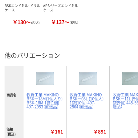
BSKエンドミル・ドリル
APシリーズエンドミル
ケース
ケース
￥130～
￥137～
（税込）
（税込）
他のバリエーション
牧野工業 MAKINO
牧野工業 MAKINO
牧野工業 MAK
商品名
BSKー18M(1個入り)
BSKー08L (10個入)
BSKー11L (5
BSK-18M 1袋(1個)
1袋(10個) 497-
袋(5個) 448-5
497-2953（直送品）
2864（直送品）
送品）
価格
￥161
￥891
(税込)