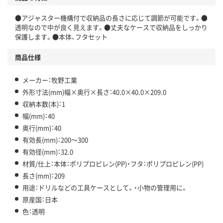
●アジャスター機構付で収納品の長さに応じて調節が可能です。●
透明なので中が良く見えます。●丈夫なケースで収納品をしっかり
保護します。●本体、フタセット
商品仕様
メーカー：牧野工業
外形寸法(mm)幅×奥行×長さ：40.0×40.0×209.0
収納本数(本)：1
幅(mm)：40
奥行(mm)：40
有効長(mm)：200～300
有効径(mm)：32.0
材質/仕上：本体：ポリプロピレン(PP)・フタ：ポリプロピレン(PP)
長さ(mm)：209
用途：ドリルなどの工具ケースとして。・小物の管理用に。
原産国：日本
色：透明