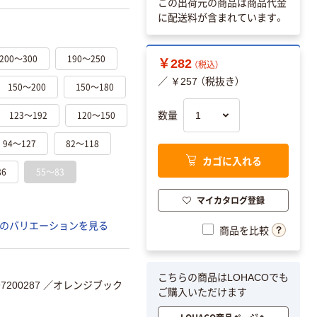
この出荷元の商品は商品代金
に配送料が含まれています。
200～300
190～250
￥282
（税込）
／ ￥257 （税抜き）
150～200
150～180
123～192
120～150
数量
94～127
82～118
カゴに入れる
86
55～83
マイカタログ登録
のバリエーションを見る
商品を比較
こちらの商品はLOHACOでも
200287
／オレンジブック
ご購入いただけます