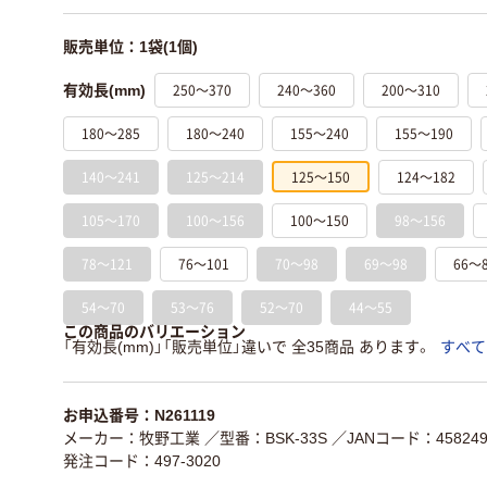
販売単位：1袋(1個)
250～370
240～360
200～310
有効長(mm)
180～285
180～240
155～240
155～190
140～241
125～214
125～150
124～182
105～170
100～156
100～150
98～156
78～121
76～101
70～98
69～98
66～
54～70
53～76
52～70
44～55
この商品のバリエーション
「有効長(mm)」「販売単位」違いで 全35商品 あります。
すべて
お申込番号：N261119
メーカー：牧野工業
／型番：BSK-33S
／JANコード：4582497
発注コード：497-3020