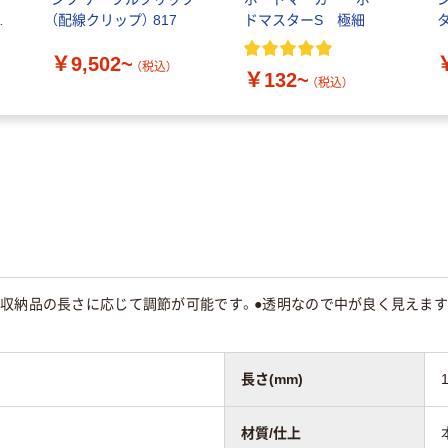
用
（配線クリップ） 817
ドマスターS 極細
画
￥9,502~
（税込）
￥132~
（税込）
で収納品の長さに応じて調節が可能です。●透明なので中が良く見えます
長さ(mm)
材質/仕上