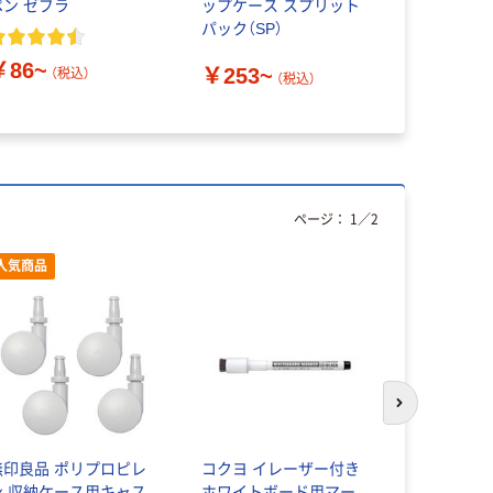
ペン ゼブラ
ップケース スプリット
パック（SP）
￥86~
￥253~
（税込）
（税込）
ページ：
1
／
2
人気商品
次のスライド
無印良品 ポリプロピレ
コクヨ イレーザー付き
オーム電機
ン 収納ケース用キャス
ホワイトボード用マー
テッカー 