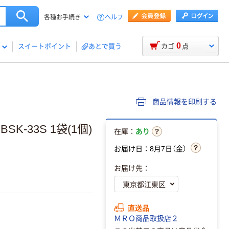
ヘルプ
各種お手続き
0
スイートポイント
あとで買う
カゴ
点
商品情報を印刷する
SK-33S 1袋(1個)
在庫：
あり
お届け日：8月7日（金）
お届け先：
直送品
ＭＲＯ商品取扱店２