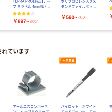
TEPRA PRO【純正】テー
ポリプロピレン入りス
プ 白ラベル 4mm幅 （黒
タンドファイルボック
文字）
ス
￥590~
（税込）
￥897~
（税込）
されています
人気商品
レ
アールエスコンポーネ
パイロット ホワイト
ス
ンツ ケーブルクリップ
ボードマーカー ボー