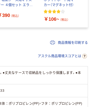
ター ４個セット エラス
カー（マグネット付）
ップ
トマー仕様 良品計画
￥390
￥1,930
（税込）
￥106~
（税込）
商品情報を印刷する
アスクル商品環境スコアとは
。●丈夫なケースで収納品をしっかり保護します。●本
133
本体：ポリプロピレン(PP)・フタ：ポリプロピレン(PP)