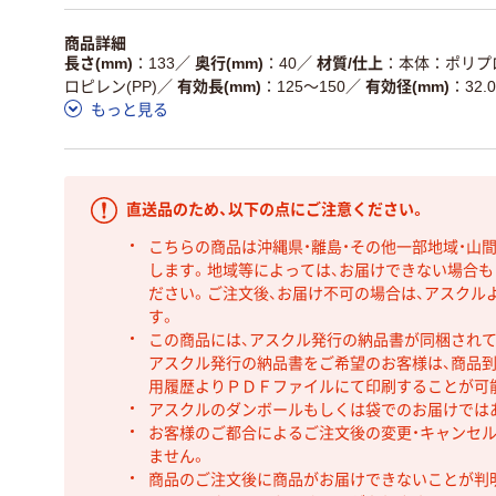
商品詳細
長さ(mm)
133
／
奥行(mm)
40
／
材質/仕上
本体：ポリプロ
ロピレン(PP)
／
有効長(mm)
125～150
／
有効径(mm)
32.0
もっと見る
直送品のため、以下の点にご注意ください。
こちらの商品は沖縄県・離島・その他一部地域・山
します。地域等によっては、お届けできない場合
ださい。ご注文後、お届け不可の場合は、アスクル
す。
この商品には、アスクル発行の納品書が同梱され
アスクル発行の納品書をご希望のお客様は、商品到
用履歴よりＰＤＦファイルにて印刷することが可
アスクルのダンボールもしくは袋でのお届けでは
お客様のご都合によるご注文後の変更・キャンセル
ません。
商品のご注文後に商品がお届けできないことが判