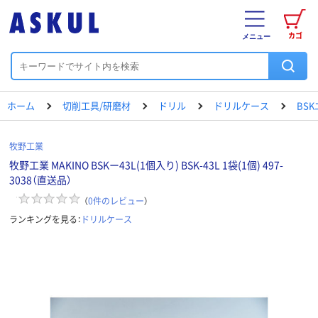
カゴ
メニュー
ホーム
切削工具/研磨材
ドリル
ドリルケース
BS
牧野工業
牧野工業 MAKINO BSKー43L(1個入り) BSK-43L 1袋(1個) 497-
3038（直送品）
（
0
件のレビュー
）
ランキングを見る：
ドリルケース