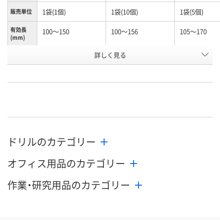
1袋(1個)
1袋(10個)
1袋(5個)
販売単位
有効長
100～150
100～156
105～170
(mm)
お申込番
詳しく見る
N245990
N261156
K960603
号
あり
あり
わずか
在庫
8月10日（月）
8月10日（月）
8月10日（月）
お届け日
数量
数量
数量
ドリルのカテゴリー
カゴへ
カゴへ
カ
オフィス用品のカテゴリー
作業・研究用品のカテゴリー