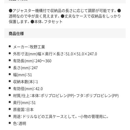
●アジャスター機構付で収納品の長さに応じて調節が可能です。●
透明なので中が良く見えます。●丈夫なケースで収納品をしっかり
保護します。●本体、フタセット
商品仕様
メーカー：牧野工業
外形寸法(mm)幅×奥行×長さ：51.0×51.0×247.0
有効長(mm)：240～360
長さ(mm)：247
幅(mm)：51
収納本数(本)：1
有効径(mm)：42.0
材質/仕上：本体：ポリプロピレン(PP)・フタ：ポリプロピレン(PP)
奥行(mm)：51
原産国：日本
用途：ドリルなどの工具ケースとして。・小物の管理用に。
色：透明