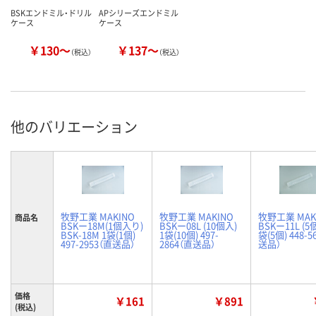
BSKエンドミル・ドリル
APシリーズエンドミル
ケース
ケース
￥130～
￥137～
（税込）
（税込）
他のバリエーション
牧野工業 MAKINO
牧野工業 MAKINO
牧野工業 MAK
商品名
BSKー18M(1個入り)
BSKー08L (10個入)
BSKー11L (5
BSK-18M 1袋(1個)
1袋(10個) 497-
袋(5個) 448-5
497-2953（直送品）
2864（直送品）
送品）
価格
￥161
￥891
(税込)