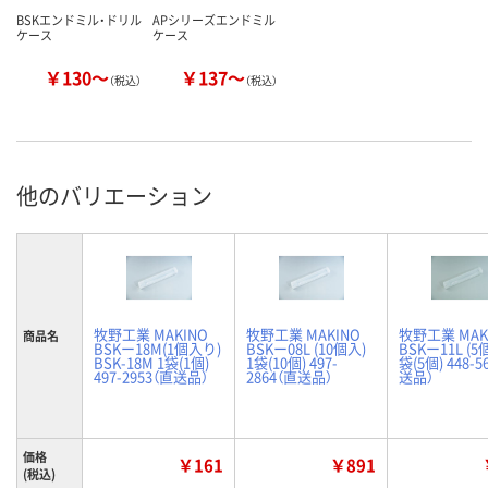
BSKエンドミル・ドリル
APシリーズエンドミル
ケース
ケース
￥130～
￥137～
（税込）
（税込）
他のバリエーション
牧野工業 MAKINO
牧野工業 MAKINO
牧野工業 MAK
商品名
BSKー18M(1個入り)
BSKー08L (10個入)
BSKー11L (5
BSK-18M 1袋(1個)
1袋(10個) 497-
袋(5個) 448-5
497-2953（直送品）
2864（直送品）
送品）
価格
￥161
￥891
(税込)