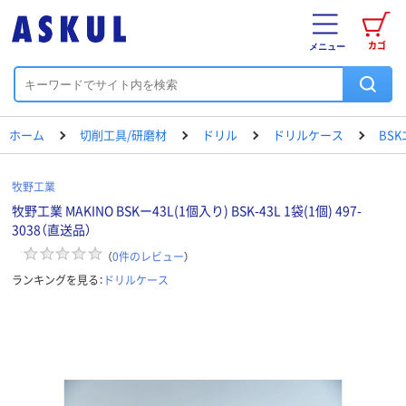
カゴ
メニュー
ホーム
切削工具/研磨材
ドリル
ドリルケース
BS
牧野工業
牧野工業 MAKINO BSKー43L(1個入り) BSK-43L 1袋(1個) 497-
3038（直送品）
（
0
件のレビュー
）
ランキングを見る：
ドリルケース