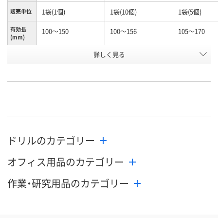
1袋(1個)
1袋(10個)
1袋(5個)
販売単位
有効長
100～150
100～156
105～170
(mm)
お申込番
詳しく見る
N245990
N261156
K960603
号
あり
あり
わずか
在庫
8月7日（金）
8月7日（金）
8月7日（金）
お届け日
数量
数量
数量
ドリルのカテゴリー
カゴへ
カゴへ
カ
オフィス用品のカテゴリー
作業・研究用品のカテゴリー