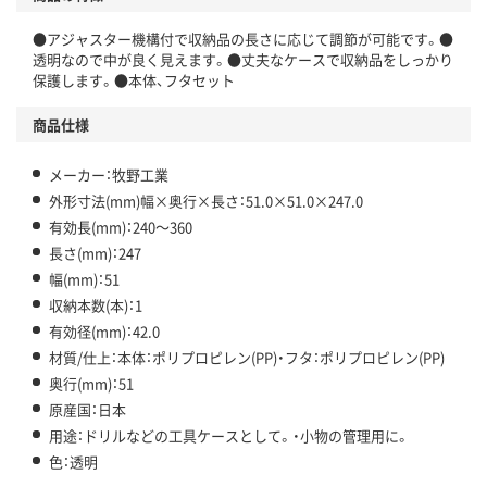
●アジャスター機構付で収納品の長さに応じて調節が可能です。●
透明なので中が良く見えます。●丈夫なケースで収納品をしっかり
保護します。●本体、フタセット
商品仕様
メーカー：牧野工業
外形寸法(mm)幅×奥行×長さ：51.0×51.0×247.0
有効長(mm)：240～360
長さ(mm)：247
幅(mm)：51
収納本数(本)：1
有効径(mm)：42.0
材質/仕上：本体：ポリプロピレン(PP)・フタ：ポリプロピレン(PP)
奥行(mm)：51
原産国：日本
用途：ドリルなどの工具ケースとして。・小物の管理用に。
色：透明