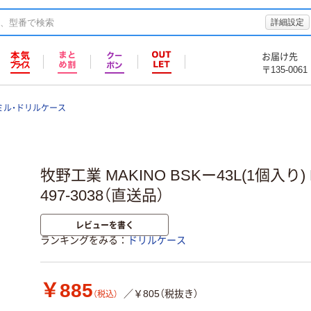
詳細設定
お届け先
〒135-0061
ミル・ドリルケース
牧野工業 MAKINO BSKー43L(1個入り) B
497-3038（直送品）
レビューを書く
ランキングをみる
ドリルケース
￥885
／￥805（税抜き）
（税込）