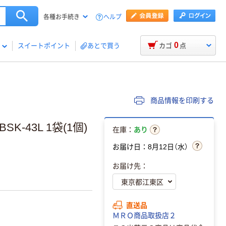
ヘルプ
各種お手続き
0
スイートポイント
あとで買う
カゴ
点
商品情報を印刷する
SK-43L 1袋(1個)
在庫：
あり
お届け日：8月12日（水）
お届け先：
直送品
ＭＲＯ商品取扱店２