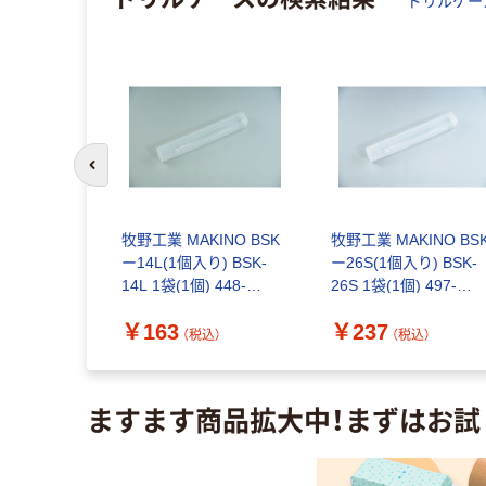
“
ドリルケー
前のスライドへ
ャパン ヒュ
牧野工業 MAKINO BSK
牧野工業 MAKINO BS
ップ&ドリル
ー14L(1個入り) BSK-
ー26S(1個入り) BSK-
本収納)
14L 1袋(1個) 448-
26S 1袋(1個) 497-
61-9128（直
5718（直送品）
2996（直送品）
￥163
￥237
（税込）
（税込）
（税込）
ますます商品拡大中！まずはお試