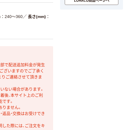
LOHACO商品ページへ
)
240～360
／
長さ(mm)
間部で配送追加料金が発生
もございますのでご了承く
よりご連絡させて頂きま
ていない場合があります。
着後、本サイト上のご利
能です。
ありません。
・返品・交換はお受けでき
明した際には、ご注文をキ