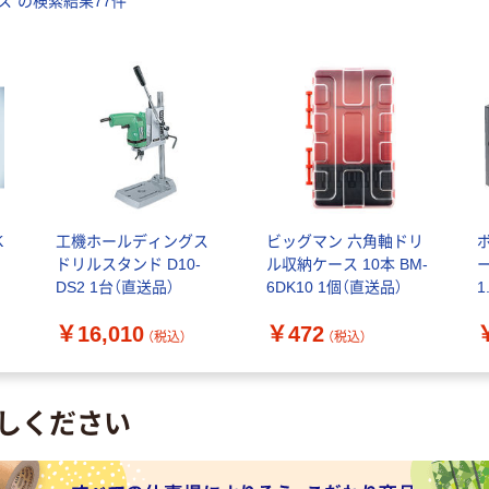
ス
”の検索結果
77
件
K
工機ホールディングス
ビッグマン 六角軸ドリ
ドリルスタンド D10-
ル収納ケース 10本 BM-
DS2 1台（直送品）
6DK10 1個（直送品）
1
1
￥16,010
￥472
（税込）
（税込）
しください