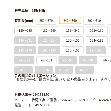
販売単位：1袋(1個)
250～370
240～360
200～310
有効長(mm)
180～285
180～240
155～240
155～190
140～241
125～214
125～150
124～182
105～170
100～156
100～150
98～156
78～121
76～101
70～98
69～98
66～
54～70
53～76
52～70
44～55
この商品のバリエーション
「有効長(mm)」「販売単位」違いで 全35商品 あります。
すべて
お申込番号：N261120
メーカー：牧野工業
／型番：BSK-43L
／JANコード：4582497
発注コード：497-3038