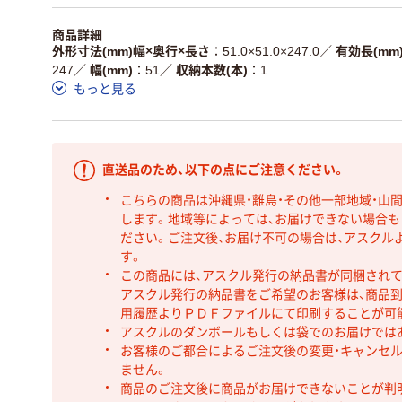
商品詳細
外形寸法(mm)幅×奥行×長さ
51.0×51.0×247.0
／
有効長(mm
247
／
幅(mm)
51
／
収納本数(本)
1
もっと見る
直送品のため、以下の点にご注意ください。
こちらの商品は沖縄県・離島・その他一部地域・山
します。地域等によっては、お届けできない場合
ださい。ご注文後、お届け不可の場合は、アスクル
す。
この商品には、アスクル発行の納品書が同梱され
アスクル発行の納品書をご希望のお客様は、商品到
用履歴よりＰＤＦファイルにて印刷することが可
アスクルのダンボールもしくは袋でのお届けでは
お客様のご都合によるご注文後の変更・キャンセル
ません。
商品のご注文後に商品がお届けできないことが判