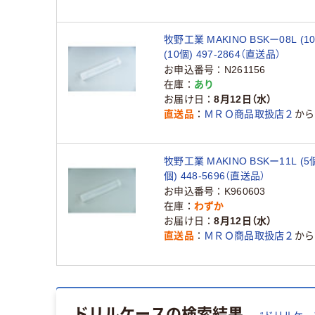
牧野工業 MAKINO BSKー08L (1
(10個) 497-2864（直送品）
お申込番号
N261156
在庫
あり
お届け日
8月12日（水）
直送品
ＭＲＯ商品取扱店２
から
牧野工業 MAKINO BSKー11L (5
個) 448-5696（直送品）
お申込番号
K960603
在庫
わずか
お届け日
8月12日（水）
直送品
ＭＲＯ商品取扱店２
から
ドリルケース
の検索結果