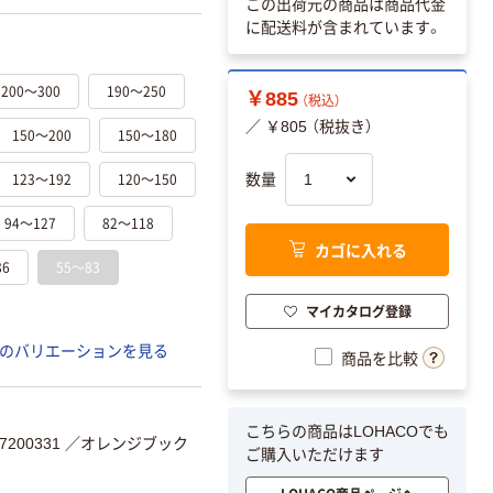
この出荷元の商品は商品代金
に配送料が含まれています。
200～300
190～250
￥885
（税込）
／ ￥805 （税抜き）
150～200
150～180
123～192
120～150
数量
94～127
82～118
カゴに入れる
86
55～83
マイカタログ登録
のバリエーションを見る
商品を比較
こちらの商品はLOHACOでも
200331
／オレンジブック
ご購入いただけます