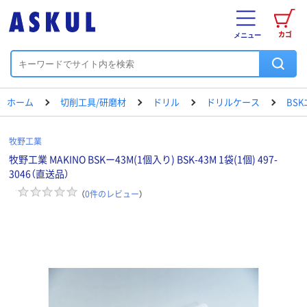
カゴ
メニュー
ホーム
切削工具/研磨材
ドリル
ドリルケース
BS
牧野工業
牧野工業 MAKINO BSKー43M(1個入り) BSK-43M 1袋(1個) 497-
3046（直送品）
（
0
件のレビュー
）