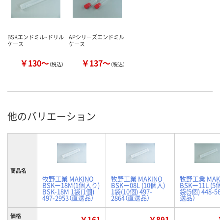
BSKエンドミル・ドリル
APシリーズエンドミル
ケース
ケース
￥130～
￥137～
（税込）
（税込）
他のバリエーション
商品名
牧野工業 MAKINO
牧野工業 MAKINO
牧野工業 MAK
BSKー18M(1個入り)
BSKー08L (10個入)
BSKー11L (5
BSK-18M 1袋(1個)
1袋(10個) 497-
袋(5個) 448-5
497-2953（直送品）
2864（直送品）
送品）
価格
￥161
￥891