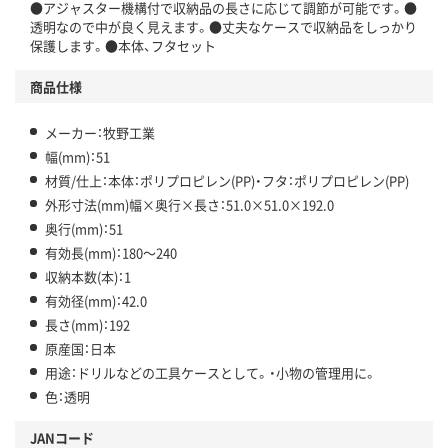
●アジャスター機構付で収納品の長さに応じて調節が可能です。●
透明なので中が良く見えます。●丈夫なケースで収納品をしっかり
保護します。●本体、フタセット
商品仕様
メーカー：牧野工業
幅(mm)：51
材質/仕上：本体：ポリプロピレン(PP)・フタ：ポリプロピレン(PP)
外形寸法(mm)幅×奥行×長さ：51.0×51.0×192.0
奥行(mm)：51
有効長(mm)：180～240
収納本数(本)：1
有効径(mm)：42.0
長さ(mm)：192
原産国：日本
用途：ドリルなどの工具ケースとして。・小物の管理用に。
色：透明
JANコード