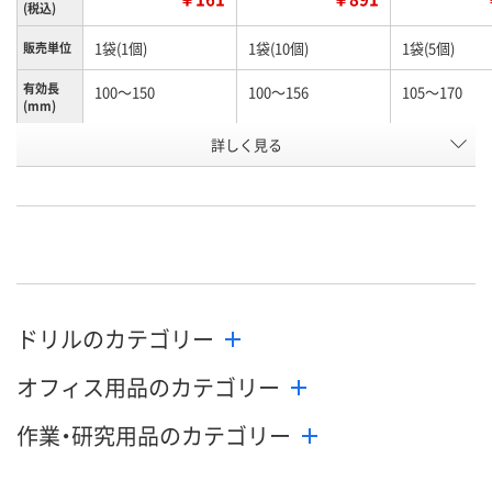
(税込)
1袋(1個)
1袋(10個)
1袋(5個)
販売単位
有効長
100～150
100～156
105～170
(mm)
お申込番
詳しく見る
N245990
N261156
K960603
号
あり
あり
わずか
在庫
8月12日（水）
8月12日（水）
8月12日（水）
お届け日
数量
数量
数量
ドリルのカテゴリー
カゴへ
カゴへ
カ
オフィス用品のカテゴリー
作業・研究用品のカテゴリー