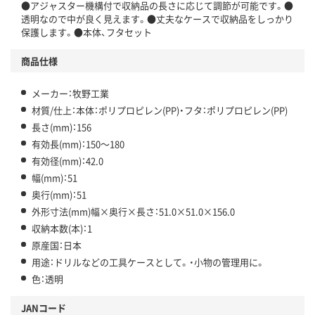
●アジャスター機構付で収納品の長さに応じて調節が可能です。●
透明なので中が良く見えます。●丈夫なケースで収納品をしっかり
保護します。●本体、フタセット
商品仕様
メーカー：牧野工業
材質/仕上：本体：ポリプロピレン(PP)・フタ：ポリプロピレン(PP)
長さ(mm)：156
有効長(mm)：150～180
有効径(mm)：42.0
幅(mm)：51
奥行(mm)：51
外形寸法(mm)幅×奥行×長さ：51.0×51.0×156.0
収納本数(本)：1
原産国：日本
用途：ドリルなどの工具ケースとして。・小物の管理用に。
色：透明
JANコード