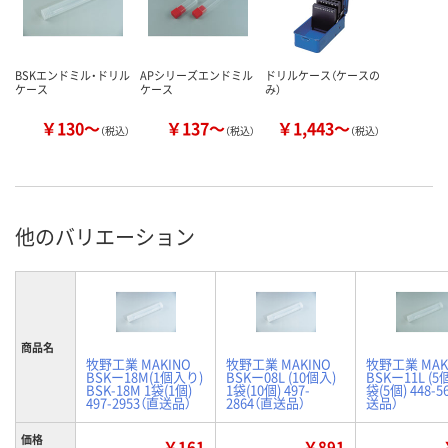
BSKエンドミル・ドリル
APシリーズエンドミル
ドリルケース（ケースの
ケース
ケース
み）
￥130～
￥137～
￥1,443～
（税込）
（税込）
（税込）
他のバリエーション
商品名
牧野工業 MAKINO
牧野工業 MAKINO
牧野工業 MAK
BSKー18M(1個入り)
BSKー08L (10個入)
BSKー11L (5
BSK-18M 1袋(1個)
1袋(10個) 497-
袋(5個) 448-5
497-2953（直送品）
2864（直送品）
送品）
価格
￥161
￥891