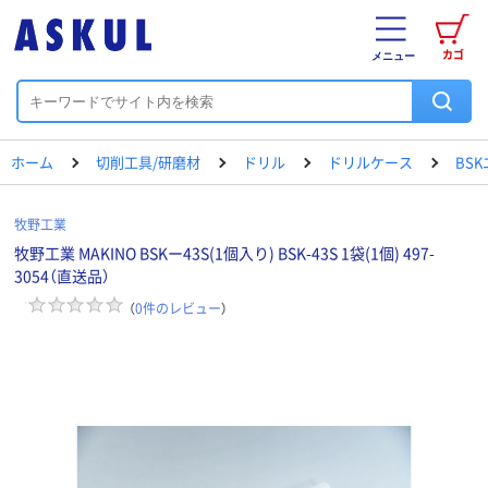
カゴ
メニュー
ホーム
切削工具/研磨材
ドリル
ドリルケース
BS
牧野工業
牧野工業 MAKINO BSKー43S(1個入り) BSK-43S 1袋(1個) 497-
3054（直送品）
（
0
件のレビュー
）