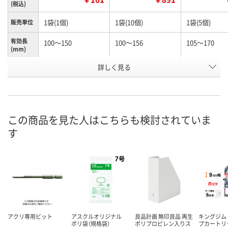
(税込)
1袋(1個)
1袋(10個)
1袋(5個)
販売単位
有効長
100～150
100～156
105～170
(mm)
お申込番
詳しく見る
N245990
N261156
K960603
号
あり
あり
わずか
在庫
8月12日（水）
8月12日（水）
8月12日（水）
お届け日
この商品を見た人はこちらも検討されていま
す
数量
数量
数量
カゴへ
カゴへ
カ
アクリ専用ビット
アスクルオリジナル
良品計画 無印良品 再生
キングジム
ポリ袋（規格袋）
ポリプロピレン入りス
プカートリ