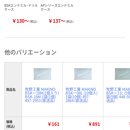
BSKエンドミル・ドリル
APシリーズエンドミル
ケース
ケース
￥130～
￥137～
（税込）
（税込）
他のバリエーション
牧野工業 MAKINO
牧野工業 MAKINO
牧野工業 MAK
商品名
BSKー18M(1個入り)
BSKー08L (10個入)
BSKー11L (5
BSK-18M 1袋(1個)
1袋(10個) 497-
袋(5個) 448-5
497-2953（直送品）
2864（直送品）
送品）
価格
￥161
￥891
(税込)