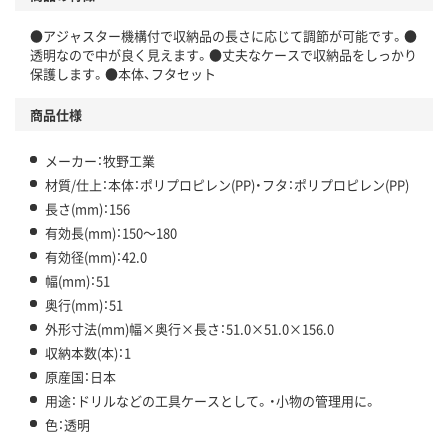
●アジャスター機構付で収納品の長さに応じて調節が可能です。●
透明なので中が良く見えます。●丈夫なケースで収納品をしっかり
保護します。●本体、フタセット
商品仕様
メーカー：牧野工業
材質/仕上：本体：ポリプロピレン(PP)・フタ：ポリプロピレン(PP)
長さ(mm)：156
有効長(mm)：150～180
有効径(mm)：42.0
幅(mm)：51
奥行(mm)：51
外形寸法(mm)幅×奥行×長さ：51.0×51.0×156.0
収納本数(本)：1
原産国：日本
用途：ドリルなどの工具ケースとして。・小物の管理用に。
色：透明