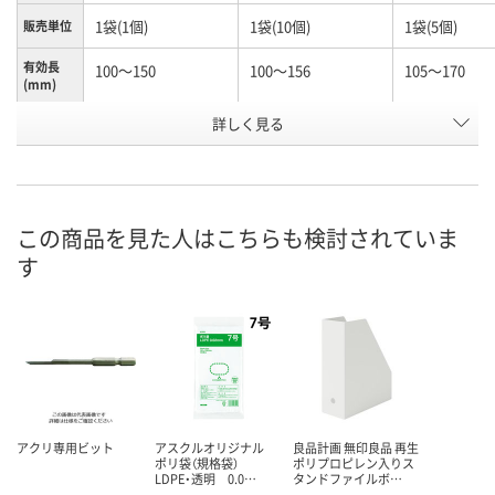
1袋(1個)
1袋(10個)
1袋(5個)
販売単位
有効長
100～150
100～156
105～170
(mm)
お申込番
詳しく見る
N245990
N261156
K960603
号
あり
あり
わずか
在庫
8月10日（月）
8月10日（月）
8月10日（月）
お届け日
この商品を見た人はこちらも検討されていま
す
数量
数量
数量
カゴへ
カゴへ
カ
アクリ専用ビット
アスクルオリジナル
良品計画 無印良品 再生
ポリ袋（規格袋）
ポリプロピレン入りス
LDPE・透明 0.0…
タンドファイルボ…