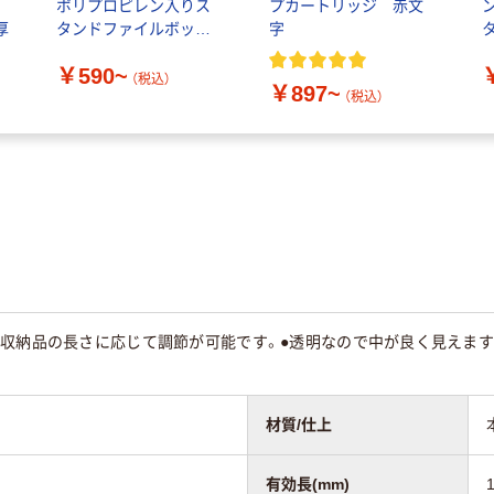
ポリプロピレン入りス
プカートリッジ 赤文
厚
タンドファイルボック
字
ス
￥590~
（税込）
￥897~
（税込）
で収納品の長さに応じて調節が可能です。●透明なので中が良く見えます
材質/仕上
有効長(mm)