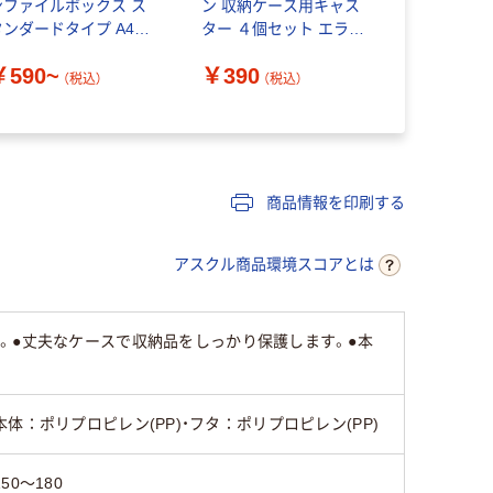
ンファイルボックス ス
ン 収納ケース用キャス
テッカー 
タンダードタイプ A4用
ター ４個セット エラス
ップ
ダークグレー 良品計画
トマー仕様 良品計画
￥590~
￥390
￥1,930
（税込）
（税込）
商品情報を印刷する
アスクル商品環境スコアとは
。●丈夫なケースで収納品をしっかり保護します。●本
本体：ポリプロピレン(PP)・フタ：ポリプロピレン(PP)
150～180