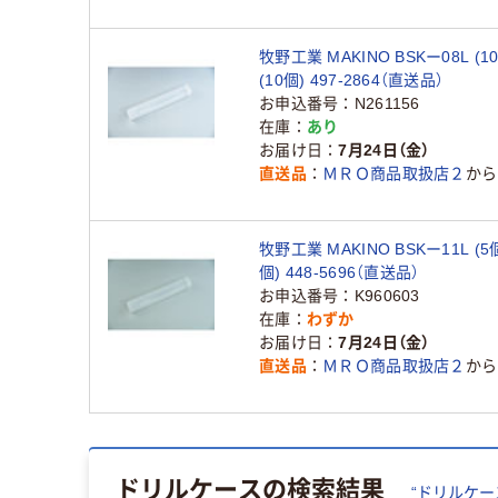
牧野工業 MAKINO BSKー08L (1
(10個) 497-2864（直送品）
お申込番号
N261156
在庫
あり
お届け日
7月24日（金）
直送品
ＭＲＯ商品取扱店２
から
牧野工業 MAKINO BSKー11L (5
個) 448-5696（直送品）
お申込番号
K960603
在庫
わずか
お届け日
7月24日（金）
直送品
ＭＲＯ商品取扱店２
から
ドリルケース
の検索結果
“
ドリルケー