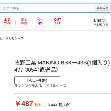
詳細設定
お届け先
〒135-0061
ミル・ドリルケース
牧野工業 MAKINO BSKー43S(1個入り) B
497-3054（直送品）
レビューを書く
ランキングをみる
ドリルケース
￥487
／￥443（税抜き）
（税込）