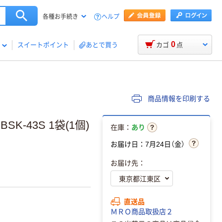
ヘルプ
各種お手続き
0
スイートポイント
あとで買う
カゴ
点
商品情報を印刷する
SK-43S 1袋(1個)
在庫：
あり
お届け日：7月24日（金）
お届け先：
直送品
ＭＲＯ商品取扱店２