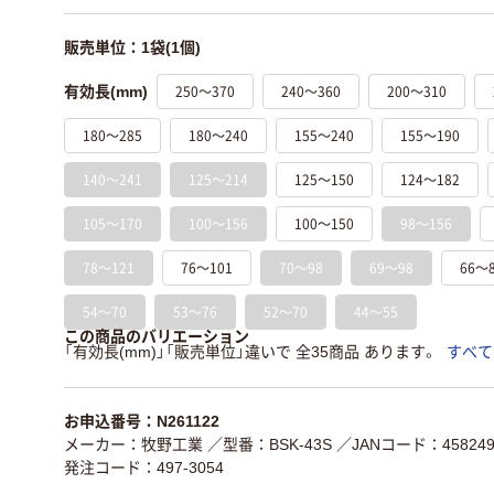
販売単位：1袋(1個)
250～370
240～360
200～310
有効長(mm)
180～285
180～240
155～240
155～190
140～241
125～214
125～150
124～182
105～170
100～156
100～150
98～156
78～121
76～101
70～98
69～98
66～
54～70
53～76
52～70
44～55
この商品のバリエーション
「有効長(mm)」「販売単位」違いで 全35商品 あります。
すべて
お申込番号：N261122
メーカー：牧野工業
／型番：BSK-43S
／JANコード：4582497
発注コード：497-3054