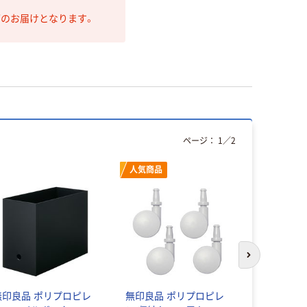
第のお届けとなります。
ページ：
1
／
2
人気商品
次のスライド
無印良品 ポリプロピレ
無印良品 ポリプロピレ
オーム電機