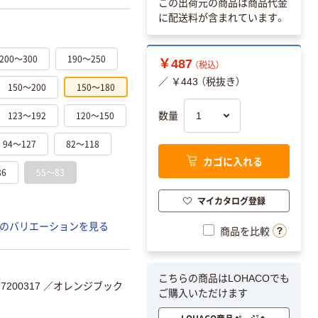
この出荷元の商品は商品代金
に配送料が含まれています。
200～300
190～250
￥487
（税込）
／ ￥443 （税抜き）
150～200
150～180
123～192
120～150
数量
94～127
82～118
カゴに入れる
86
55～83
マイカタログ登録
のバリエーションを見る
商品を比較
こちらの商品はLOHACOでも
200317
／オレンジブック
ご購入いただけます