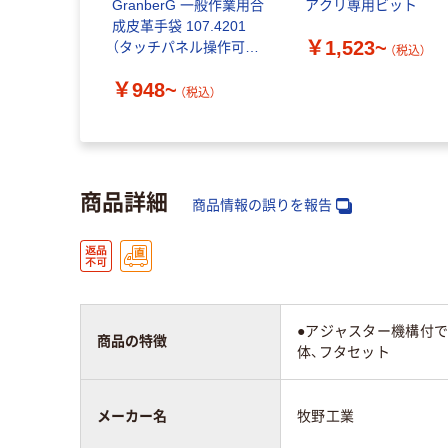
GranberG 一般作業用合
アクリ専用ビット
成皮革手袋 107.4201
￥1,523~
（タッチパネル操作可
（税込）
能）
￥948~
（税込）
商品詳細
商品情報の誤りを報告
●アジャスター機構付
商品の特徴
体、フタセット
メーカー名
牧野工業