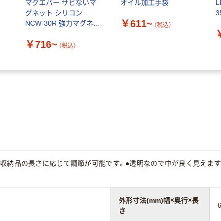
マグエバー サビないマ
オイル加工手袋
グネット シリコン
3
￥611~
NCW-30R 強力マグネッ
（税込）
ト ネオジム磁石 M3
￥716~
（税込）
で収納品の長さに応じて調節が可能です。●透明なので中が良く見えます
外形寸法(mm)幅×奥行×長
さ