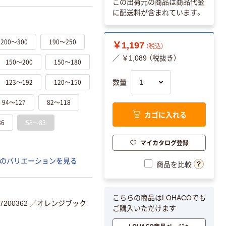
この出荷元の商品は商品代金
に配送料が含まれています。
200～300
190～250
￥1,197
（税込）
／ ￥1,089 （税抜き）
150～200
150～180
123～192
120～150
数量
94～127
82～118
カゴに入れる
86
55～83
マイカタログ登録
のバリエーションを見る
商品を比較
こちらの商品はLOHACOでも
200362
／オレンジブック
ご購入いただけます