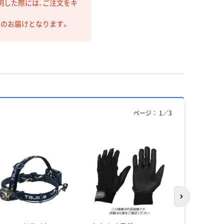
明した際には、ご注文をキ
第のお届けとなります。
ページ：
1
／
3
次のスライド