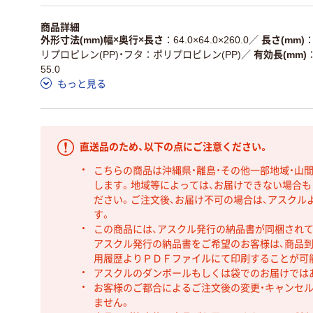
商品詳細
外形寸法(mm)幅×奥行×長さ
64.0×64.0×260.0
／
長さ(mm)
リプロピレン(PP)・フタ：ポリプロピレン(PP)
／
有効長(mm)
55.0
もっと見る
直送品のため、以下の点にご注意ください。
こちらの商品は沖縄県・離島・その他一部地域・山
します。地域等によっては、お届けできない場合
ださい。ご注文後、お届け不可の場合は、アスクル
す。
この商品には、アスクル発行の納品書が同梱され
アスクル発行の納品書をご希望のお客様は、商品到
用履歴よりＰＤＦファイルにて印刷することが可
アスクルのダンボールもしくは袋でのお届けでは
お客様のご都合によるご注文後の変更・キャンセル
ません。