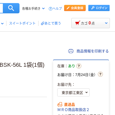
ヘルプ
各種お手続き
0
スイートポイント
あとで買う
カゴ
点
商品情報を印刷する
SK-56L 1袋(1個)
在庫：
あり
お届け日：7月24日（金）
お届け先：
直送品
ＭＲＯ商品取扱店２