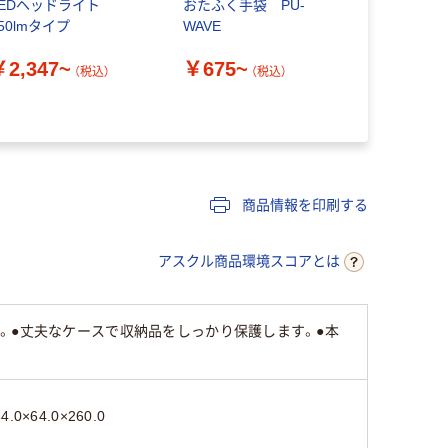
LEDヘッドライト
おたふく手袋 PU-
アジャスタ
50lmタイプ
WAVE
イストパック
￥2,347~
￥675~
￥228~
（税込）
（税込）
商品情報を印刷する
アスクル商品環境スコアとは
。●丈夫なケースで収納品をしっかり保護します。●本
64.0×64.0×260.0