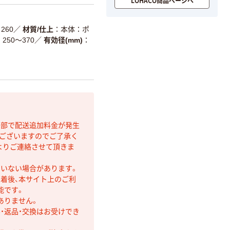
LOHACO商品ページへ
260
／
材質/仕上
本体：ポ
250～370
／
有効径(mm)
間部で配送追加料金が発生
もございますのでご了承く
よりご連絡させて頂きま
ていない場合があります。
着後、本サイト上のご利
能です。
ありません。
・返品・交換はお受けでき