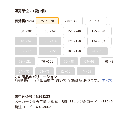
販売単位：1袋(1個)
250～370
240～360
200～310
有効長(mm)
180～285
180～240
155～240
155～190
140～241
125～214
125～150
124～182
105～170
100～156
100～150
98～156
78～121
76～101
70～98
69～98
66～
54～70
53～76
52～70
44～55
この商品のバリエーション
「有効長(mm)」「販売単位」違いで 全35商品 あります。
すべて
お申込番号：N261123
メーカー：牧野工業
／型番：BSK-56L
／JANコード：4582497
発注コード：497-3062