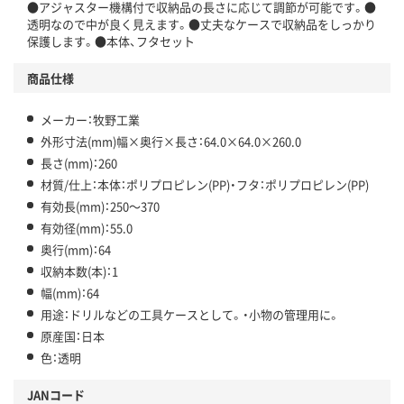
●アジャスター機構付で収納品の長さに応じて調節が可能です。●
透明なので中が良く見えます。●丈夫なケースで収納品をしっかり
保護します。●本体、フタセット
商品仕様
メーカー：牧野工業
外形寸法(mm)幅×奥行×長さ：64.0×64.0×260.0
長さ(mm)：260
材質/仕上：本体：ポリプロピレン(PP)・フタ：ポリプロピレン(PP)
有効長(mm)：250～370
有効径(mm)：55.0
奥行(mm)：64
収納本数(本)：1
幅(mm)：64
用途：ドリルなどの工具ケースとして。・小物の管理用に。
原産国：日本
色：透明
JANコード