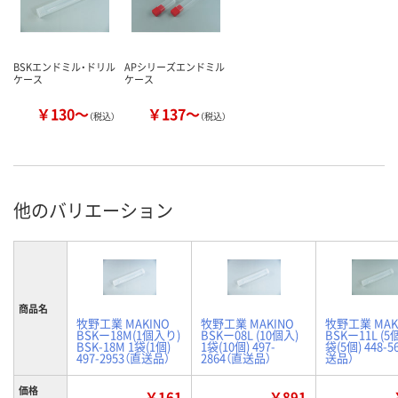
BSKエンドミル・ドリル
APシリーズエンドミル
ケース
ケース
￥130～
￥137～
（税込）
（税込）
他のバリエーション
商品名
牧野工業 MAKINO
牧野工業 MAKINO
牧野工業 MAK
BSKー18M(1個入り)
BSKー08L (10個入)
BSKー11L (5
BSK-18M 1袋(1個)
1袋(10個) 497-
袋(5個) 448-5
497-2953（直送品）
2864（直送品）
送品）
価格
￥161
￥891