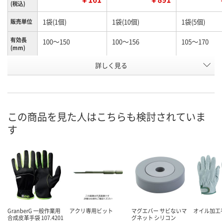
(税込)
1袋(1個)
1袋(10個)
1袋(5個)
販売単位
有効長
100～150
100～156
105～170
(mm)
お申込番
詳しく見る
N245990
N261156
K960603
号
あり
あり
わずか
在庫
8月12日（水）
8月12日（水）
8月12日（水）
お届け日
この商品を見た人はこちらも検討されていま
す
数量
数量
数量
カゴへ
カゴへ
カ
GranberG 一般作業用
アクリ専用ビット
マグエバー サビないマ
オイル加工
合成皮革手袋 107.4201
グネット シリコン