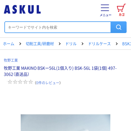
カゴ
メニュー
ホーム
切削工具/研磨材
ドリル
ドリルケース
BS
牧野工業
牧野工業 MAKINO BSKー56L(1個入り) BSK-56L 1袋(1個) 497-
3062（直送品）
（
0
件のレビュー
）