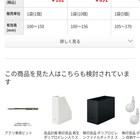
(税込)
1袋(1個)
1袋(10個)
1袋(5個)
販売単位
有効長
100～150
100～156
105～170
(mm)
お申込番
詳しく見る
N245990
N261156
K960603
号
あり
あり
わずか
在庫
8月12日（水）
8月12日（水）
8月12日（水）
お届け日
この商品を見た人はこちらも検討されていま
す
数量
数量
数量
カゴへ
カゴへ
カ
アクリ専用ビット
良品計画 無印良品 再生
無印良品 ポリプロピレ
無印良品 
ポリプロピレン入りス
ンファイルボックス ス
ン 収納ケ