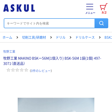
カゴ
メニュー
ホーム
切削工具/研磨材
ドリル
ドリルケース
BS
牧野工業
牧野工業 MAKINO BSKー56M(1個入り) BSK-56M 1袋(1個) 497-
3071（直送品）
（
0
件のレビュー
）