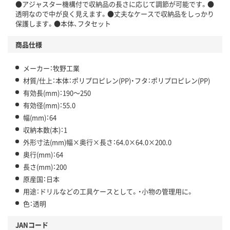
●アジャスター機構付で収納品の長さに応じて調節が可能です。●
透明なので中が良く見えます。●丈夫なケースで収納品をしっかり
保護します。●本体、フタセット
商品仕様
メーカー：牧野工業
材質/仕上：本体：ポリプロピレン(PP)・フタ：ポリプロピレン(PP)
有効長(mm)：190～250
有効径(mm)：55.0
幅(mm)：64
収納本数(本)：1
外形寸法(mm)幅×奥行×長さ：64.0×64.0×200.0
奥行(mm)：64
長さ(mm)：200
原産国：日本
用途：ドリルなどの工具ケースとして。・小物の管理用に。
色：透明
JANコード