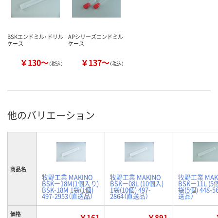
BSKエンドミル・ドリル
APシリーズエンドミル
ケース
ケース
￥130～
￥137～
（税込）
（税込）
他のバリエーション
商品名
牧野工業 MAKINO
牧野工業 MAKINO
牧野工業 MAK
BSKー18M(1個入り)
BSKー08L (10個入)
BSKー11L (5
BSK-18M 1袋(1個)
1袋(10個) 497-
袋(5個) 448-5
497-2953（直送品）
2864（直送品）
送品）
価格
￥161
￥891